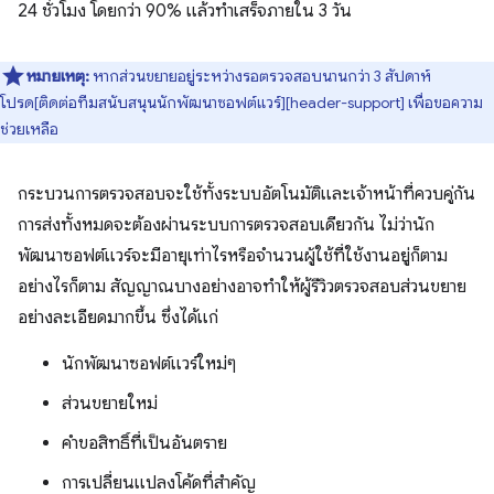
24 ชั่วโมง โดยกว่า 90% แล้วทำเสร็จภายใน 3 วัน
หมายเหตุ:
หากส่วนขยายอยู่ระหว่างรอตรวจสอบนานกว่า 3 สัปดาห์
โปรด[ติดต่อทีมสนับสนุนนักพัฒนาซอฟต์แวร์][header-support] เพื่อขอความ
ช่วยเหลือ
กระบวนการตรวจสอบจะใช้ทั้งระบบอัตโนมัติและเจ้าหน้าที่ควบคู่กัน
การส่งทั้งหมดจะต้องผ่านระบบการตรวจสอบเดียวกัน ไม่ว่านัก
พัฒนาซอฟต์แวร์จะมีอายุเท่าไรหรือจำนวนผู้ใช้ที่ใช้งานอยู่ก็ตาม
อย่างไรก็ตาม สัญญาณบางอย่างอาจทำให้ผู้รีวิวตรวจสอบส่วนขยาย
อย่างละเอียดมากขึ้น ซึ่งได้แก่
นักพัฒนาซอฟต์แวร์ใหม่ๆ
ส่วนขยายใหม่
คำขอสิทธิ์ที่เป็นอันตราย
การเปลี่ยนแปลงโค้ดที่สำคัญ