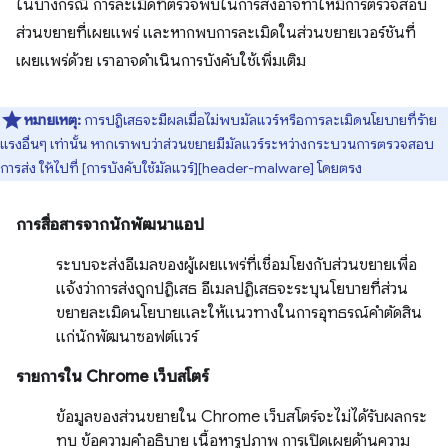
ในบางกรณี การละเมิดที่ตรวจพบในการส่งอาจทำให้มีการตรวจสอบ
ส่วนขยายที่เผยแพร่ และหากพบการละเมิดในส่วนขยายเวอร์ชันที่
เผยแพร่ด้วย เราอาจดำเนินการบังคับใช้เพิ่มเติม
หมายเหตุ:
การปฏิเสธจะมีผลเมื่อไม่พบมัลแวร์หรือการละเมิดนโยบายที่ร้าย
แรงอื่นๆ เท่านั้น หากเราพบว่าส่วนขยายมีมัลแวร์ระหว่างกระบวนการตรวจสอบ
การส่ง ให้ไปที่ [การบังคับใช้มัลแวร์][header-malware] โดยตรง
การสื่อสารจากนักพัฒนาแอป
ระบบจะส่งอีเมลของผู้เผยแพร่ที่เชื่อมโยงกับส่วนขยายเพื่อ
แจ้งว่าการส่งถูกปฏิเสธ อีเมลปฏิเสธจะระบุนโยบายที่ส่วน
ขยายละเมิดนโยบายและให้แนวทางในการอุทธรณ์คำตัดสิน
แก่นักพัฒนาซอฟต์แวร์
รายการใน Chrome เว็บสโตร์
ข้อมูลของส่วนขยายใน Chrome เว็บสโตร์จะไม่ได้รับผลกระ
ทบ ข้อความคำอธิบาย เนื้อหารูปภาพ การเปิดเผยด้านความ