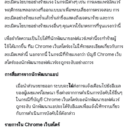
ละเมิดนโยบายอย่างร้ายแรง ในกรณีต่างๆ เช่น การเผยแพร่มัลแวร์
พฤติกรรมหลอกลวงที่ออกแบบมาเพื่อหลบเลี่ยงการตรวจสอบ การ
ละเมิดอย่างร้ายแรงซ้ำแล้วซ้ำเล่าซึ่งแสดงถึงเจตนาร้าย และการ
ละเมิดนโยบายอย่างร้ายแรงอื่นๆ คุณควรใช้มาตรการที่รุนแรงกว่านี้
เพื่อจํากัดความเป็นไปได้ที่นักพัฒนาซอฟต์แวร์เหล่านี้จะทําร้ายผู้
ใช้ได้มากขึ้น ทีม Chrome เว็บสโตร์จะไม่ให้รายละเอียดเกี่ยวกับการ
ละเมิดเหล่านี้ นอกจากนี้ ในกรณีที่ร้ายแรงกว่า บัญชี Chrome เว็บ
สโตร์ของนักพัฒนาซอฟต์แวร์จะถูกระงับอย่างถาวร
การสื่อสารจากนักพัฒนาแอป
เมื่อนำส่วนขยายออก ระบบจะ
ไม่
ส่งการแจ้งเตือนไปยังอีเมล
ของผู้เผยแพร่โฆษณา ซึ่งต่างจากการดำเนินการบังคับใช้อื่นๆ
ในกรณีที่บัญชี Chrome เว็บสโตร์ของนักพัฒนาซอฟต์แวร์
ถูกระงับ นักพัฒนาแอปจะได้รับอีเมลเพื่อแจ้งให้ทราบเกี่ยว
กับการดำเนินการบังคับใช้ดังกล่าว
รายการใน Chrome เว็บสโตร์