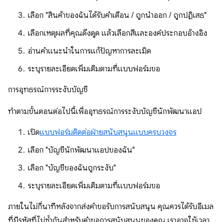
เลือก "สินค้าของฉันได้รับคำเตือน / ถูกนำออก / ถูกปฏิเสธ"
เลือกเหตุผลที่คุณดึงดูด แล้วเลือกสีและองค์ประกอบอ้างอิง
อ่านคำแนะนำในการแก้ปัญหาการละเมิด
ระบุรายละเอียดเพิ่มเติมตามที่แบบฟอร์มขอ
การอุทธรณ์การระงับบัญชี
ทำตามขั้นตอนต่อไปนี้เพื่ออุทธรณ์การระงับบัญชีนักพัฒนาแอป
เปิด
แบบฟอร์มติดต่อฝ่ายสนับสนุนแบบครบวงจร
เลือก "บัญชีนักพัฒนาแอปของฉัน"
เลือก "บัญชีของฉันถูกระงับ"
ระบุรายละเอียดเพิ่มเติมตามที่แบบฟอร์มขอ
ภายในไม่กี่นาทีหลังจากส่งคำขอรับการสนับสนุน คุณควรได้รับอีเมล
ที่มีรหัสที่ไม่ซ้ำกันสำหรับคำขอการสนับสนุนของคุณ เราอาจใช้เวลา