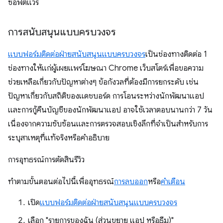
ซอฟต์แวร์
การสนับสนุนแบบครบวงจร
แบบฟอร์มติดต่อฝ่ายสนับสนุนแบบครบวงจร
เป็นช่องทางติดต่อ 1
ช่องทางให้แก่ผู้เผยแพร่โฆษณา Chrome เว็บสโตร์เพื่อขอความ
ช่วยเหลือเกี่ยวกับปัญหาต่างๆ ข้อกังวลที่ต้องมีการยกระดับ เช่น
ปัญหาเกี่ยวกับสถิติของแดชบอร์ด การโอนระหว่างนักพัฒนาแอป
และการกู้คืนบัญชีของนักพัฒนาแอป อาจใช้เวลาตอบนานกว่า 7 วัน
เนื่องจากความซับซ้อนและการตรวจสอบเชิงลึกที่จำเป็นสำหรับการ
ระบุสาเหตุที่แท้จริงหรือคำอธิบาย
การอุทธรณ์การตัดสินรีวิว
ทําตามขั้นตอนต่อไปนี้เพื่ออุทธรณ์
การลบออก
หรือ
คําเตือน
เปิด
แบบฟอร์มติดต่อฝ่ายสนับสนุนแบบครบวงจร
เลือก "รายการของฉัน (ส่วนขยาย แอป หรือธีม)"