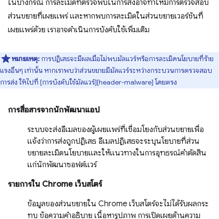
ในบางกรณี การละเมิดที่ตรวจพบในการส่งอาจทำให้มีการตรวจสอบ
ส่วนขยายที่เผยแพร่ และหากพบการละเมิดในส่วนขยายเวอร์ชันที่
เผยแพร่ด้วย เราอาจดำเนินการบังคับใช้เพิ่มเติม
หมายเหตุ:
การปฏิเสธจะมีผลเมื่อไม่พบมัลแวร์หรือการละเมิดนโยบายที่ร้าย
แรงอื่นๆ เท่านั้น หากเราพบว่าส่วนขยายมีมัลแวร์ระหว่างกระบวนการตรวจสอบ
การส่ง ให้ไปที่ [การบังคับใช้มัลแวร์][header-malware] โดยตรง
การสื่อสารจากนักพัฒนาแอป
ระบบจะส่งอีเมลของผู้เผยแพร่ที่เชื่อมโยงกับส่วนขยายเพื่อ
แจ้งว่าการส่งถูกปฏิเสธ อีเมลปฏิเสธจะระบุนโยบายที่ส่วน
ขยายละเมิดนโยบายและให้แนวทางในการอุทธรณ์คำตัดสิน
แก่นักพัฒนาซอฟต์แวร์
รายการใน Chrome เว็บสโตร์
ข้อมูลของส่วนขยายใน Chrome เว็บสโตร์จะไม่ได้รับผลกระ
ทบ ข้อความคำอธิบาย เนื้อหารูปภาพ การเปิดเผยด้านความ