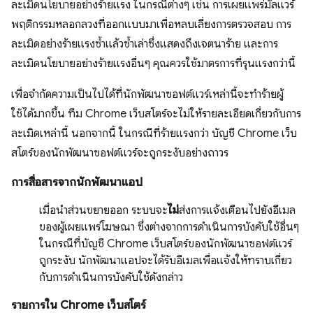
ละเมิดนโยบายอย่างร้ายแรง ในกรณีต่างๆ เช่น การเผยแพร่มัลแวร์
พฤติกรรมหลอกลวงที่ออกแบบมาเพื่อหลบเลี่ยงการตรวจสอบ การ
ละเมิดอย่างร้ายแรงซ้ำแล้วซ้ำเล่าซึ่งแสดงถึงเจตนาร้าย และการ
ละเมิดนโยบายอย่างร้ายแรงอื่นๆ คุณควรใช้มาตรการที่รุนแรงกว่านี้
เพื่อจํากัดความเป็นไปได้ที่นักพัฒนาซอฟต์แวร์เหล่านี้จะทําร้ายผู้
ใช้ได้มากขึ้น ทีม Chrome เว็บสโตร์จะไม่ให้รายละเอียดเกี่ยวกับการ
ละเมิดเหล่านี้ นอกจากนี้ ในกรณีที่ร้ายแรงกว่า บัญชี Chrome เว็บ
สโตร์ของนักพัฒนาซอฟต์แวร์จะถูกระงับอย่างถาวร
การสื่อสารจากนักพัฒนาแอป
เมื่อนำส่วนขยายออก ระบบจะ
ไม่
ส่งการแจ้งเตือนไปยังอีเมล
ของผู้เผยแพร่โฆษณา ซึ่งต่างจากการดำเนินการบังคับใช้อื่นๆ
ในกรณีที่บัญชี Chrome เว็บสโตร์ของนักพัฒนาซอฟต์แวร์
ถูกระงับ นักพัฒนาแอปจะได้รับอีเมลเพื่อแจ้งให้ทราบเกี่ยว
กับการดำเนินการบังคับใช้ดังกล่าว
รายการใน Chrome เว็บสโตร์