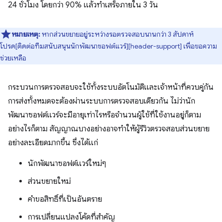
24 ชั่วโมง โดยกว่า 90% แล้วทำเสร็จภายใน 3 วัน
หมายเหตุ:
หากส่วนขยายอยู่ระหว่างรอตรวจสอบนานกว่า 3 สัปดาห์
โปรด[ติดต่อทีมสนับสนุนนักพัฒนาซอฟต์แวร์][header-support] เพื่อขอความ
ช่วยเหลือ
กระบวนการตรวจสอบจะใช้ทั้งระบบอัตโนมัติและเจ้าหน้าที่ควบคู่กัน
การส่งทั้งหมดจะต้องผ่านระบบการตรวจสอบเดียวกัน ไม่ว่านัก
พัฒนาซอฟต์แวร์จะมีอายุเท่าไรหรือจำนวนผู้ใช้ที่ใช้งานอยู่ก็ตาม
อย่างไรก็ตาม สัญญาณบางอย่างอาจทำให้ผู้รีวิวตรวจสอบส่วนขยาย
อย่างละเอียดมากขึ้น ซึ่งได้แก่
นักพัฒนาซอฟต์แวร์ใหม่ๆ
ส่วนขยายใหม่
คำขอสิทธิ์ที่เป็นอันตราย
การเปลี่ยนแปลงโค้ดที่สำคัญ