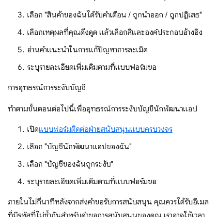
เลือก "สินค้าของฉันได้รับคำเตือน / ถูกนำออก / ถูกปฏิเสธ"
เลือกเหตุผลที่คุณดึงดูด แล้วเลือกสีและองค์ประกอบอ้างอิง
อ่านคำแนะนำในการแก้ปัญหาการละเมิด
ระบุรายละเอียดเพิ่มเติมตามที่แบบฟอร์มขอ
การอุทธรณ์การระงับบัญชี
ทำตามขั้นตอนต่อไปนี้เพื่ออุทธรณ์การระงับบัญชีนักพัฒนาแอป
เปิด
แบบฟอร์มติดต่อฝ่ายสนับสนุนแบบครบวงจร
เลือก "บัญชีนักพัฒนาแอปของฉัน"
เลือก "บัญชีของฉันถูกระงับ"
ระบุรายละเอียดเพิ่มเติมตามที่แบบฟอร์มขอ
ภายในไม่กี่นาทีหลังจากส่งคำขอรับการสนับสนุน คุณควรได้รับอีเมล
ที่มีรหัสที่ไม่ซ้ำกันสำหรับคำขอการสนับสนุนของคุณ เราอาจใช้เวลา