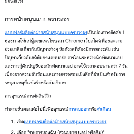
ซอฟต์แวร์
การสนับสนุนแบบครบวงจร
แบบฟอร์มติดต่อฝ่ายสนับสนุนแบบครบวงจร
เป็นช่องทางติดต่อ 1
ช่องทางให้แก่ผู้เผยแพร่โฆษณา Chrome เว็บสโตร์เพื่อขอความ
ช่วยเหลือเกี่ยวกับปัญหาต่างๆ ข้อกังวลที่ต้องมีการยกระดับ เช่น
ปัญหาเกี่ยวกับสถิติของแดชบอร์ด การโอนระหว่างนักพัฒนาแอป
และการกู้คืนบัญชีของนักพัฒนาแอป อาจใช้เวลาตอบนานกว่า 7 วัน
เนื่องจากความซับซ้อนและการตรวจสอบเชิงลึกที่จำเป็นสำหรับการ
ระบุสาเหตุที่แท้จริงหรือคำอธิบาย
การอุทธรณ์การตัดสินรีวิว
ทําตามขั้นตอนต่อไปนี้เพื่ออุทธรณ์
การลบออก
หรือ
คําเตือน
เปิด
แบบฟอร์มติดต่อฝ่ายสนับสนุนแบบครบวงจร
เลือก "รายการของฉัน (ส่วนขยาย แอป หรือธีม)"