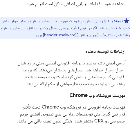
مشاهده شود، اقدامات اجرایی اضافی ممکن است انجام شود.
توجه:
رد تنها زمانی اعمال می‌شود که مورد ارسالی حاوی بدافزار یا سایر موارد نقض
شدید خط‌مشی نباشد. اگر در طول فرآیند بررسی ارسال، یک برنامه افزودنی حاوی بدافزار
یافت شد، مستقیماً به [اجرای بدافزار][header-malware] بروید.
ارتباطات توسعه دهنده
آدرس ایمیل ناشر مرتبط با برنامه افزودنی ایمیلی مبنی بر رد شدن
ارسال ارسال خواهد شد. ایمیل‌های رد نشان می‌دهند که برنامه
افزودنی کدام خط‌مشی را نقض کرده است و به توسعه‌دهنده
راهنمایی درباره نحوه تجدیدنظرخواهی از حکم ارائه می‌دهد.
فهرست فروشگاه وب Chrome
فهرست برنامه افزودنی در فروشگاه وب Chrome تحت تأثیر
قرار نمی گیرد. متن توضیحات، دارایی های تصویر، افشای حریم
خصوصی، و CRX منتشر شده، همگی بدون تغییر باقی می مانند.