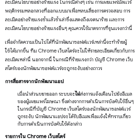
ละเมิดนโยบายอย่างร้ายแรง ในกรณีต่างๆ เช่น การเผยแพร่มัลแวร์
พฤติกรรมหลอกลวงที่ออกแบบมาเพื่อหลบเลี่ยงการตรวจสอบ การ
ละเมิดอย่างร้ายแรงซ้ำแล้วซ้ำเล่าซึ่งแสดงถึงเจตนาร้าย และการ
ละเมิดนโยบายอย่างร้ายแรงอื่นๆ คุณควรใช้มาตรการที่รุนแรงกว่านี้
เพื่อจํากัดความเป็นไปได้ที่นักพัฒนาซอฟต์แวร์เหล่านี้จะทําร้ายผู้
ใช้ได้มากขึ้น ทีม Chrome เว็บสโตร์จะไม่ให้รายละเอียดเกี่ยวกับการ
ละเมิดเหล่านี้ นอกจากนี้ ในกรณีที่ร้ายแรงกว่า บัญชี Chrome เว็บ
สโตร์ของนักพัฒนาซอฟต์แวร์จะถูกระงับอย่างถาวร
การสื่อสารจากนักพัฒนาแอป
เมื่อนำส่วนขยายออก ระบบจะ
ไม่
ส่งการแจ้งเตือนไปยังอีเมล
ของผู้เผยแพร่โฆษณา ซึ่งต่างจากการดำเนินการบังคับใช้อื่นๆ
ในกรณีที่บัญชี Chrome เว็บสโตร์ของนักพัฒนาซอฟต์แวร์
ถูกระงับ นักพัฒนาแอปจะได้รับอีเมลเพื่อแจ้งให้ทราบเกี่ยว
กับการดำเนินการบังคับใช้ดังกล่าว
รายการใน Chrome เว็บสโตร์