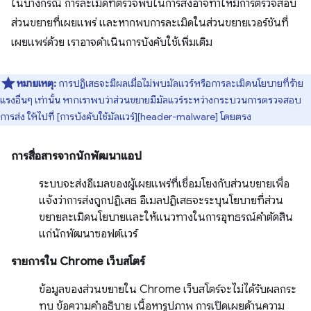
ในบางกรณี การละเมิดที่ตรวจพบในการส่งอาจทำให้มีการตรวจสอบ
ส่วนขยายที่เผยแพร่ และหากพบการละเมิดในส่วนขยายเวอร์ชันที่
เผยแพร่ด้วย เราอาจดำเนินการบังคับใช้เพิ่มเติม
หมายเหตุ:
การปฏิเสธจะมีผลเมื่อไม่พบมัลแวร์หรือการละเมิดนโยบายที่ร้าย
แรงอื่นๆ เท่านั้น หากเราพบว่าส่วนขยายมีมัลแวร์ระหว่างกระบวนการตรวจสอบ
การส่ง ให้ไปที่ [การบังคับใช้มัลแวร์][header-malware] โดยตรง
การสื่อสารจากนักพัฒนาแอป
ระบบจะส่งอีเมลของผู้เผยแพร่ที่เชื่อมโยงกับส่วนขยายเพื่อ
แจ้งว่าการส่งถูกปฏิเสธ อีเมลปฏิเสธจะระบุนโยบายที่ส่วน
ขยายละเมิดนโยบายและให้แนวทางในการอุทธรณ์คำตัดสิน
แก่นักพัฒนาซอฟต์แวร์
รายการใน Chrome เว็บสโตร์
ข้อมูลของส่วนขยายใน Chrome เว็บสโตร์จะไม่ได้รับผลกระ
ทบ ข้อความคำอธิบาย เนื้อหารูปภาพ การเปิดเผยด้านความ