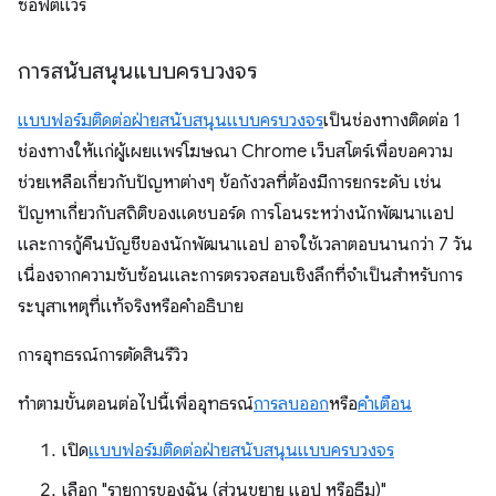
ซอฟต์แวร์
การสนับสนุนแบบครบวงจร
แบบฟอร์มติดต่อฝ่ายสนับสนุนแบบครบวงจร
เป็นช่องทางติดต่อ 1
ช่องทางให้แก่ผู้เผยแพร่โฆษณา Chrome เว็บสโตร์เพื่อขอความ
ช่วยเหลือเกี่ยวกับปัญหาต่างๆ ข้อกังวลที่ต้องมีการยกระดับ เช่น
ปัญหาเกี่ยวกับสถิติของแดชบอร์ด การโอนระหว่างนักพัฒนาแอป
และการกู้คืนบัญชีของนักพัฒนาแอป อาจใช้เวลาตอบนานกว่า 7 วัน
เนื่องจากความซับซ้อนและการตรวจสอบเชิงลึกที่จำเป็นสำหรับการ
ระบุสาเหตุที่แท้จริงหรือคำอธิบาย
การอุทธรณ์การตัดสินรีวิว
ทําตามขั้นตอนต่อไปนี้เพื่ออุทธรณ์
การลบออก
หรือ
คําเตือน
เปิด
แบบฟอร์มติดต่อฝ่ายสนับสนุนแบบครบวงจร
เลือก "รายการของฉัน (ส่วนขยาย แอป หรือธีม)"