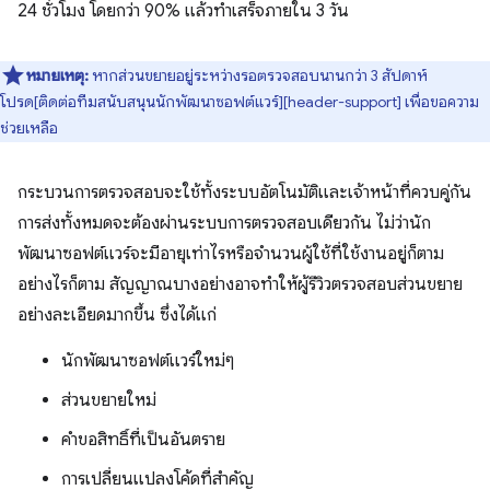
24 ชั่วโมง โดยกว่า 90% แล้วทำเสร็จภายใน 3 วัน
หมายเหตุ:
หากส่วนขยายอยู่ระหว่างรอตรวจสอบนานกว่า 3 สัปดาห์
โปรด[ติดต่อทีมสนับสนุนนักพัฒนาซอฟต์แวร์][header-support] เพื่อขอความ
ช่วยเหลือ
กระบวนการตรวจสอบจะใช้ทั้งระบบอัตโนมัติและเจ้าหน้าที่ควบคู่กัน
การส่งทั้งหมดจะต้องผ่านระบบการตรวจสอบเดียวกัน ไม่ว่านัก
พัฒนาซอฟต์แวร์จะมีอายุเท่าไรหรือจำนวนผู้ใช้ที่ใช้งานอยู่ก็ตาม
อย่างไรก็ตาม สัญญาณบางอย่างอาจทำให้ผู้รีวิวตรวจสอบส่วนขยาย
อย่างละเอียดมากขึ้น ซึ่งได้แก่
นักพัฒนาซอฟต์แวร์ใหม่ๆ
ส่วนขยายใหม่
คำขอสิทธิ์ที่เป็นอันตราย
การเปลี่ยนแปลงโค้ดที่สำคัญ