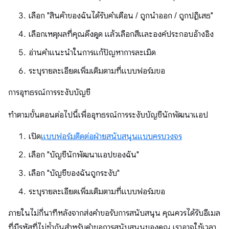
เลือก "สินค้าของฉันได้รับคำเตือน / ถูกนำออก / ถูกปฏิเสธ"
เลือกเหตุผลที่คุณดึงดูด แล้วเลือกสีและองค์ประกอบอ้างอิง
อ่านคำแนะนำในการแก้ปัญหาการละเมิด
ระบุรายละเอียดเพิ่มเติมตามที่แบบฟอร์มขอ
การอุทธรณ์การระงับบัญชี
ทำตามขั้นตอนต่อไปนี้เพื่ออุทธรณ์การระงับบัญชีนักพัฒนาแอป
เปิด
แบบฟอร์มติดต่อฝ่ายสนับสนุนแบบครบวงจร
เลือก "บัญชีนักพัฒนาแอปของฉัน"
เลือก "บัญชีของฉันถูกระงับ"
ระบุรายละเอียดเพิ่มเติมตามที่แบบฟอร์มขอ
ภายในไม่กี่นาทีหลังจากส่งคำขอรับการสนับสนุน คุณควรได้รับอีเมล
ที่มีรหัสที่ไม่ซ้ำกันสำหรับคำขอการสนับสนุนของคุณ เราอาจใช้เวลา