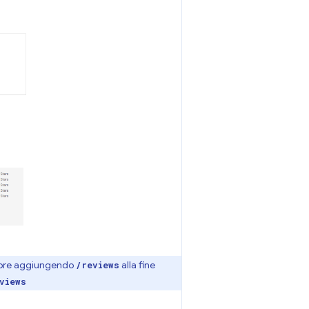
o store aggiungendo
alla fine
/reviews
views