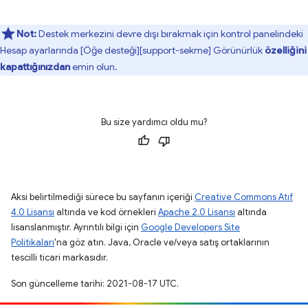
Not:
Destek merkezini devre dışı bırakmak için kontrol panelindeki
Hesap ayarlarında [Öğe desteği][support-sekme] Görünürlük
özelliğini
kapattığınızdan
emin olun.
Bu size yardımcı oldu mu?
Aksi belirtilmediği sürece bu sayfanın içeriği
Creative Commons Atıf
4.0 Lisansı
altında ve kod örnekleri
Apache 2.0 Lisansı
altında
lisanslanmıştır. Ayrıntılı bilgi için
Google Developers Site
Politikaları
'na göz atın. Java, Oracle ve/veya satış ortaklarının
tescilli ticari markasıdır.
Son güncelleme tarihi: 2021-08-17 UTC.