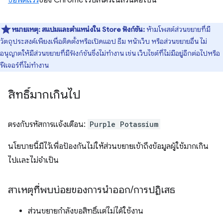
ซอฟต์แวร์
ของ Chrome เว็บสโตร์ในส่วนต่อไปนี้
หมายเหตุ:
สแปมและตำแหน่งใน Store
ฟังก์ชัน:
ห้ามโพสต์ส่วนขยายที่มี
วัตถุประสงค์เพียงเพื่อติดตั้งหรือเปิดแอป ธีม หน้าเว็บ หรือส่วนขยายอื่น ไม่
อนุญาตให้มีส่วนขยายที่มีฟังก์ชันซึ่งไม่ทำงาน เช่น เว็บไซต์ที่ไม่มีอยู่อีกต่อไปหรือ
ฟีเจอร์ที่ไม่ทำงาน
สิทธิ์มากเกินไป
ตรงกับรหัสการแจ้งเตือน:
Purple Potassium
นโยบายนี้มีไว้เพื่อป้องกันไม่ให้ส่วนขยายเข้าถึงข้อมูลผู้ใช้มากเกิน
ไปและไม่จำเป็น
สาเหตุที่พบบ่อยของการนำออก
/
การปฏิเสธ
ส่วนขยายกำลังขอสิทธิ์แต่ไม่ได้ใช้งาน