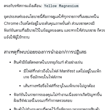
ตรงกับรหัสการแจ้งเตือน:
Yellow Magnesium
จุดประสงค์ของนโยบายนี้คือการดูแลให้ทุกรายการที่เผยแพร่ใน
Chrome เว็บสโตร์อยู่ในระดับคุณภาพขั้นต่ำ ส่วนขยายควรมี
ฟังก์ชันตามที่อธิบายไว้ในข้อมูลของตน และหากให้ส่วนขยาย ก็ควร
แจ้งให้ผู้ใช้ทราบ
สาเหตุที่พบบ่อยของการนำออก
/
การปฏิเสธ
สินค้ามีข้อผิดพลาดในบรรจุภัณฑ์ ตัวอย่างเช่น
มีไฟล์ที่กล่าวถึงในไฟล์ Manifest แต่ไม่อยู่ในแพ็ก
เกจ ซึ่งมักพบในไฟล์ภาพ
เส้นทางหรือชื่อไฟล์ที่ระบุในแพ็กเกจไม่ถูกต้อง
ฟังก์ชันในรายการของคุณไม่ทำงานเนื่องจากเกิดปัญหาขึ้น
ฝั่งเซิร์ฟเวอร์ในขณะที่ทำการตรวจสอบ
สินค้าไม่ทำงานตามที่คาดไว้เมื่อพิจารณาจากรายการสินค้า