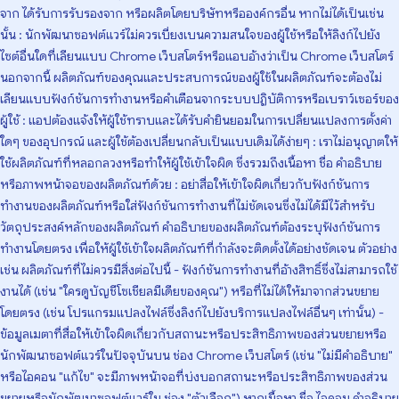
จาก ได้รับการรับรองจาก หรือผลิตโดยบริษัทหรือองค์กรอื่น หากไม่ได้เป็นเช่น
นั้น : นักพัฒนาซอฟต์แวร์ไม่ควรเบี่ยงเบนความสนใจของผู้ใช้หรือให้ลิงก์ไปยัง
ไซต์อื่นใดที่เลียนแบบ Chrome เว็บสโตร์หรือแอบอ้างว่าเป็น Chrome เว็บสโตร์
นอกจากนี้ ผลิตภัณฑ์ของคุณและประสบการณ์ของผู้ใช้ในผลิตภัณฑ์จะต้องไม่
เลียนแบบฟังก์ชันการทำงานหรือคำเตือนจากระบบปฏิบัติการหรือเบราว์เซอร์ของ
ผู้ใช้ : แอปต้องแจ้งให้ผู้ใช้ทราบและได้รับคำยินยอมในการเปลี่ยนแปลงการตั้งค่า
ใดๆ ของอุปกรณ์ และผู้ใช้ต้องเปลี่ยนกลับเป็นแบบเดิมได้ง่ายๆ : เราไม่อนุญาตให้
ใช้ผลิตภัณฑ์ที่หลอกลวงหรือทำให้ผู้ใช้เข้าใจผิด ซึ่งรวมถึงเนื้อหา ชื่อ คำอธิบาย
หรือภาพหน้าจอของผลิตภัณฑ์ด้วย : อย่าสื่อให้เข้าใจผิดเกี่ยวกับฟังก์ชันการ
ทำงานของผลิตภัณฑ์หรือใส่ฟังก์ชันการทำงานที่ไม่ชัดเจนซึ่งไม่ได้มีไว้สำหรับ
วัตถุประสงค์หลักของผลิตภัณฑ์ คำอธิบายของผลิตภัณฑ์ต้องระบุฟังก์ชันการ
ทำงานโดยตรง เพื่อให้ผู้ใช้เข้าใจผลิตภัณฑ์ที่กำลังจะติดตั้งได้อย่างชัดเจน ตัวอย่าง
เช่น ผลิตภัณฑ์ที่ไม่ควรมีสิ่งต่อไปนี้ - ฟังก์ชันการทำงานที่อ้างสิทธิ์ซึ่งไม่สามารถใช้
งานได้ (เช่น "ใครดูบัญชีโซเชียลมีเดียของคุณ") หรือที่ไม่ได้ให้มาจากส่วนขยาย
โดยตรง (เช่น โปรแกรมแปลงไฟล์ซึ่งลิงก์ไปยังบริการแปลงไฟล์อื่นๆ เท่านั้น) -
ข้อมูลเมตาที่สื่อให้เข้าใจผิดเกี่ยวกับสถานะหรือประสิทธิภาพของส่วนขยายหรือ
นักพัฒนาซอฟต์แวร์ในปัจจุบันบน ช่อง Chrome เว็บสโตร์ (เช่น "ไม่มีคำอธิบาย"
หรือไอคอน "แก้ไข" จะมีภาพหน้าจอที่บ่งบอกสถานะหรือประสิทธิภาพของส่วน
ขยายหรือนักพัฒนาซอฟต์แวร์ใน ช่อง "ตัวเลือก") หากเนื้อหา ชื่อ ไอคอน คำอธิบาย