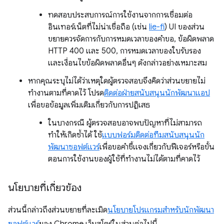
ทดสอบประสบการณ์การใช้งานจากการเชื่อมต่อ
อินเทอร์เน็ตที่ไม่น่าเชื่อถือ (เช่น
lie-fi
) UI ของส่วน
ขยายควรจัดการกับการหมดเวลาของคำขอ, ข้อผิดพลาด
HTTP 400 และ 500, การหมดเวลาของใบรับรอง
และเงื่อนไขข้อผิดพลาดอื่นๆ ดังกล่าวอย่างเหมาะสม
หากคุณระบุไม่ได้ว่าเหตุใดผู้ตรวจสอบจึงคิดว่าส่วนขยายไม่
ทำงานตามที่คาดไว้ โปรด
ติดต่อฝ่ายสนับสนุนนักพัฒนาแอป
เพื่อขอข้อมูลเพิ่มเติมเกี่ยวกับการปฏิเสธ
ในบางกรณี ผู้ตรวจสอบอาจพบปัญหาที่ไม่สามารถ
ทำให้เกิดซ้ำได้ ใช้
แบบฟอร์มติดต่อทีมสนับสนุนนัก
พัฒนาซอฟต์แวร์
เพื่อขอคำชี้แจงเกี่ยวกับฟีเจอร์หรือขั้น
ตอนการใช้งานของผู้ใช้ที่ทำงานไม่ได้ตามที่คาดไว้
นโยบายที่เกี่ยวข้อง
ส่วนนี้กล่าวถึงส่วนขยายที่ละเมิด
นโยบายโปรแกรมสำหรับนักพัฒนา