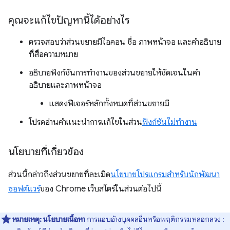
คุณจะแก้ไขปัญหานี้ได้อย่างไร
ตรวจสอบว่าส่วนขยายมีไอคอน ชื่อ ภาพหน้าจอ และคำอธิบาย
ที่สื่อความหมาย
อธิบายฟังก์ชันการทำงานของส่วนขยายให้ชัดเจนในคำ
อธิบายและภาพหน้าจอ
แสดงฟีเจอร์หลักทั้งหมดที่ส่วนขยายมี
โปรดอ่านคำแนะนำการแก้ไขในส่วน
ฟังก์ชันไม่ทำงาน
นโยบายที่เกี่ยวข้อง
ส่วนนี้กล่าวถึงส่วนขยายที่ละเมิด
นโยบายโปรแกรมสำหรับนักพัฒนา
ซอฟต์แวร์
ของ Chrome เว็บสโตร์ในส่วนต่อไปนี้
หมายเหตุ:
นโยบายเนื้อหา
การแอบอ้างบุคคลอื่นหรือพฤติกรรมหลอกลวง :