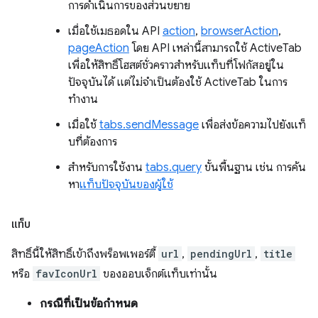
การดำเนินการของส่วนขยาย
เมื่อใช้เมธอดใน API
action
,
browserAction
,
pageAction
โดย API เหล่านี้สามารถใช้ ActiveTab
เพื่อให้สิทธิ์โฮสต์ชั่วคราวสำหรับแท็บที่โฟกัสอยู่ใน
ปัจจุบันได้ แต่ไม่จำเป็นต้องใช้ ActiveTab ในการ
ทำงาน
เมื่อใช้
tabs.sendMessage
เพื่อส่งข้อความไปยังแท็
บที่ต้องการ
สำหรับการใช้งาน
tabs.query
ขั้นพื้นฐาน เช่น การค้น
หา
แท็บปัจจุบันของผู้ใช้
แท็บ
สิทธิ์นี้ให้สิทธิ์เข้าถึงพร็อพเพอร์ตี้
url
,
pendingUrl
,
title
หรือ
favIconUrl
ของออบเจ็กต์แท็บเท่านั้น
กรณีที่เป็นข้อกำหนด