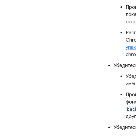
Пров
лока
отпр
Расп
Chro
упа
chro
Убедитес
Убед
имен
Про
фон
bac
друг
Убедитес