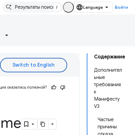
/
Войти
Содержание
Дополнител
ьные
требования
ия оказалась полезной?
к
в
Манифесту
V3
ome
Частые
причины
отказа