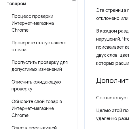
товаром
Эта страница 
Процесс проверки
отклонено или
Интернет-магазина
Chrome
В каждом разд
нарушений. Чт
Проверьте статус вашего
присваивает к
отзыва
двух слов: цв
Пропустить проверку для
которых расши
допустимых изменений
Дополнит
Отменить ожидающую
проверку
Соответствует
Обновите свой товар в
Интернет-магазине
Целью этой по
Chrome
удаленно разм
Откат к предыдущей