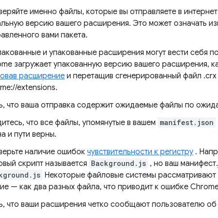
еряйте именно файлы, которые вы отправляете в интернет-
льную версию вашего расширения. Это может означать из
авленного вами пакета.
акованные и упакованные расширения могут вести себя по
me загружает упакованную версию вашего расширения, к
ковав расширение
и перетащив сгенерированный файл .crx
me://extensions.
ь, что ваша отправка содержит ожидаемые файлы по ожид
итесь, что все файлы, упомянутые в вашем
manifest.json
а и пути верны.
верьте наличие ошибок
чувствительности к регистру
. Напр
овый скрипт называется
Background.js
, но ваш манифест
kground.js
Некоторые файловые системы рассматривают их
ие — как два разных файла, что приводит к ошибке Chrom
ь, что ваши расширения четко сообщают пользователю об