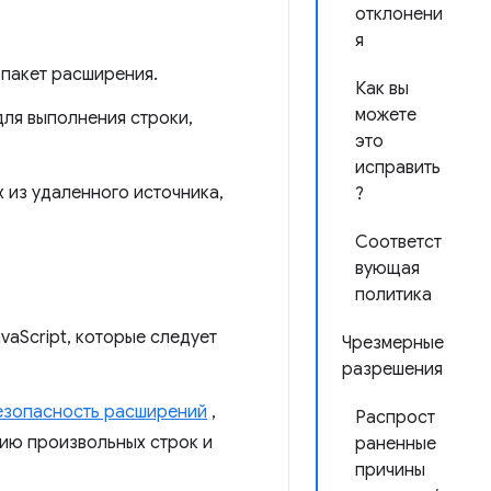
отклонени
я
 пакет расширения.
Как вы
можете
для выполнения строки,
это
исправить
 из удаленного источника,
?
Соответст
вующая
политика
vaScript, которые следует
Чрезмерные
разрешения
безопасность расширений
,
Распрост
нию произвольных строк и
раненные
причины