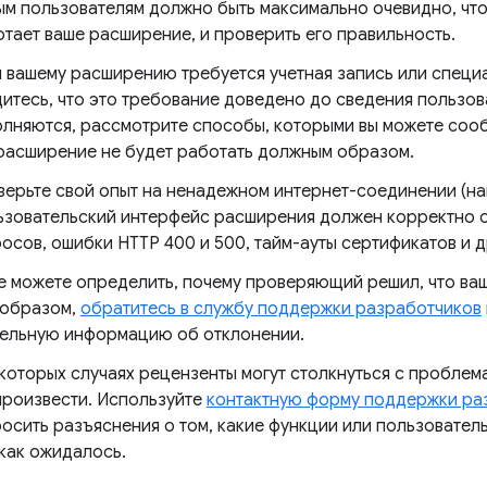
м пользователям должно быть максимально очевидно, чтоб
тает ваше расширение, и проверить его правильность.
 вашему расширению требуется учетная запись или специа
итесь, что это требование доведено до сведения пользова
лняются, рассмотрите способы, которыми вы можете сооб
расширение не будет работать должным образом.
верьте свой опыт на ненадежном интернет-соединении (н
ьзовательский интерфейс расширения должен корректно о
осов, ошибки HTTP 400 и 500, тайм-ауты сертификатов и 
не можете определить, почему проверяющий решил, что ва
образом,
обратитесь в службу поддержки разработчиков
ельную информацию об отклонении.
которых случаях рецензенты могут столкнуться с проблем
произвести. Используйте
контактную форму поддержки ра
осить разъяснения о том, какие функции или пользователь
 как ожидалось.