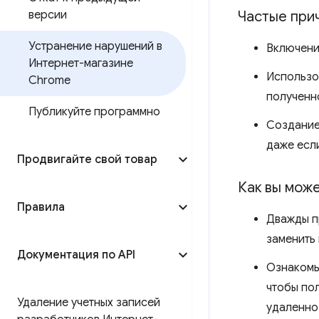
версии
Частые при
Устранение нарушений в
Включени
Интернет-магазине
Использо
Chrome
полученн
Публикуйте программно
Создание
даже есл
Продвигайте свой товар
Как вы може
Правила
Дважды пр
заменить
Документация по API
Ознакомь
чтобы по
Удаление учетных записей
удаленно