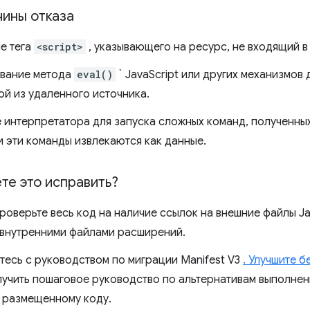
чины отказа
е тега
<script>
, указывающего на ресурс, не входящий в
вание метода
eval()
` JavaScript или других механизмов 
ой из удаленного источника.
 интерпретатора для запуска сложных команд, полученных
и эти команды извлекаются как данные.
те это исправить?
оверьте весь код на наличие ссылок на внешние файлы Ja
 внутренними файлами расширений.
тесь с руководством по миграции Manifest V3
. Улучшите 
лучить пошаговое руководство по альтернативам выполне
 размещенному коду.