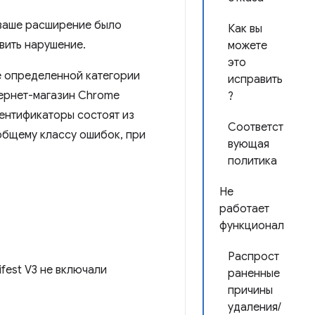
 ваше расширение было
Как вы
вить нарушение.
можете
это
е определенной категории
исправить
ернет-магазин Chrome
?
ентификаторы состоят из
Соответст
 общему классу ошибок, при
вующая
политика
Не
работает
функционал
Распрост
fest V3 не включали
раненные
причины
удаления/