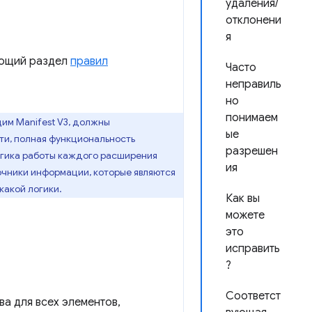
удаления/
отклонени
я
ующий раздел
правил
Часто
неправиль
но
понимаем
им Manifest V3, должны
ые
ти, полная функциональность
разрешен
логика работы каждого расширения
ия
очники информации, которые являются
какой логики.
Как вы
можете
это
исправить
?
Соответст
а для всех элементов,