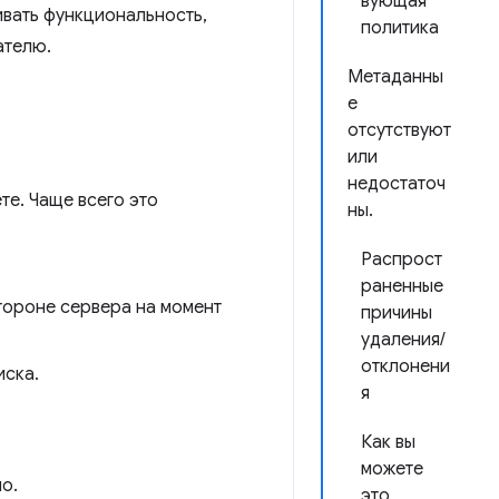
вующая
вать функциональность,
политика
ателю.
Метаданны
е
отсутствуют
или
недостаточ
те. Чаще всего это
ны.
Распрост
раненные
тороне сервера на момент
причины
удаления/
отклонени
иска.
я
Как вы
можете
о.
это