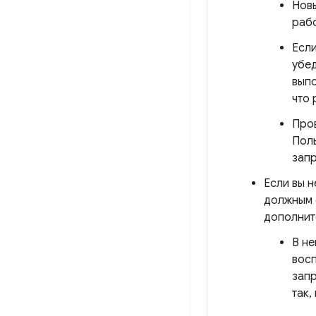
Новы
рабо
Если
убед
выпо
что 
Про
Пол
запр
Если вы 
должным 
дополнит
В не
вос
запр
так,