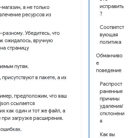
исправить
магазин, а не только
?
влечение ресурсов из
Соответст
-разному. Убедитесь, что
вующая
ак ожидалось, вручную
политика
 на страницу
Обманчиво
е
аемым путям.
поведение
, присутствуют в пакете, а их
Распрост
раненные
имер, предположим, что ваш
причины
.json ссылается
удаления/
 как один и тот же файл, а
отклонени
e при загрузке расширения.
я
 ошибках.
Как вы