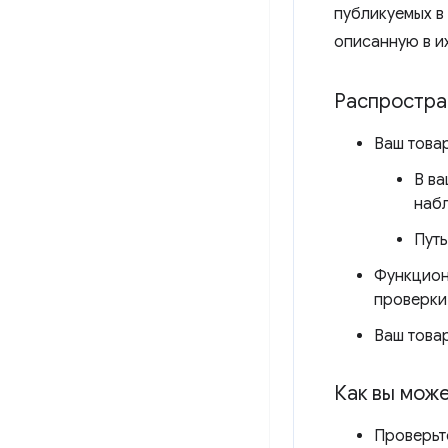
публикуемых в
описанную в их
Распростра
Ваш товар
В ва
наб
Путь
Функцион
проверки
Ваш товар
Как вы може
Проверьте