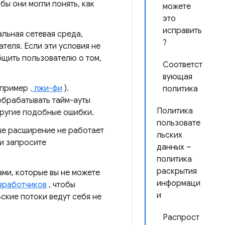
ы они могли понять, как
можете
это
исправить
льная сетевая среда,
?
теля. Если эти условия не
щить пользователю о том,
Соответст
вующая
апример
, лжи-фи
).
политика
брабатывать тайм-ауты
Политика
другие подобные ошибки.
пользовате
ше расширение не работает
льских
и запросите
данных –
политика
раскрытия
ами, которые вы не можете
информаци
зработчиков
, чтобы
и
ские потоки ведут себя не
Распрост