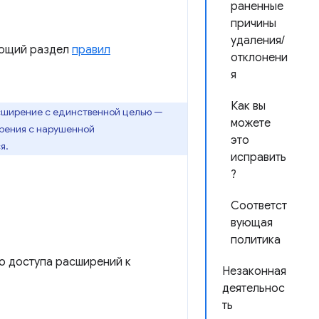
раненные
причины
удаления/
ующий раздел
правил
отклонени
я
Как вы
сширение с единственной целью —
можете
ирения с нарушенной
это
я.
исправить
?
Соответст
вующая
политика
о доступа расширений к
Незаконная
деятельнос
ть