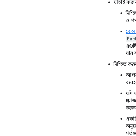
যাচাই করুন
নিশ্
ও প
কেস
Bac
এগুল
যার 
নিশ্চিত কর
আপনা
ব্যব
যদি 
প্রয
করুন
একটি
অনুর
শর্ত