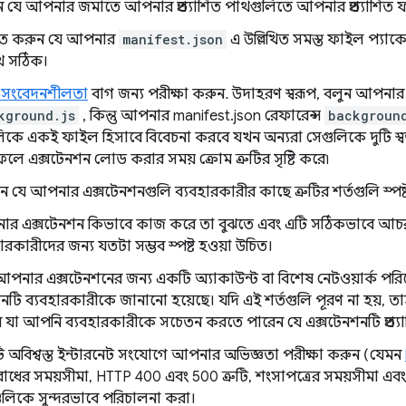
 যে আপনার জমাতে আপনার প্রত্যাশিত পাথগুলিতে আপনার প্রত্যাশিত ফ
চিত করুন যে আপনার
manifest.json
এ উল্লিখিত সমস্ত ফাইল প্যাক
থ সঠিক।
 সংবেদনশীলতা
বাগ জন্য পরীক্ষা করুন. উদাহরণ স্বরূপ, বলুন আপনার ব্যা
kground.js
, কিন্তু আপনার manifest.json রেফারেন্স
backgroun
িকে একই ফাইল হিসাবে বিবেচনা করবে যখন অন্যরা সেগুলিকে দুটি স্বতন
ফলে এক্সটেনশন লোড করার সময় ক্রোম ত্রুটির সৃষ্টি করে৷
ুন যে আপনার এক্সটেনশনগুলি ব্যবহারকারীর কাছে ত্রুটির শর্তগুলি স্
র এক্সটেনশন কিভাবে কাজ করে তা বুঝতে এবং এটি সঠিকভাবে আচর
হারকারীদের জন্য যতটা সম্ভব স্পষ্ট হওয়া উচিত।
আপনার এক্সটেনশনের জন্য একটি অ্যাকাউন্ট বা বিশেষ নেটওয়ার্ক পরিবেশ
়োজনটি ব্যবহারকারীকে জানানো হয়েছে। যদি এই শর্তগুলি পূরণ না হয়, 
 যা আপনি ব্যবহারকারীকে সচেতন করতে পারেন যে এক্সটেনশনটি প্রত্য
 অবিশ্বস্ত ইন্টারনেট সংযোগে আপনার অভিজ্ঞতা পরীক্ষা করুন (যেমন
োধের সময়সীমা, HTTP 400 এবং 500 ত্রুটি, শংসাপত্রের সময়সীমা এবং এ
গুলিকে সুন্দরভাবে পরিচালনা করা।