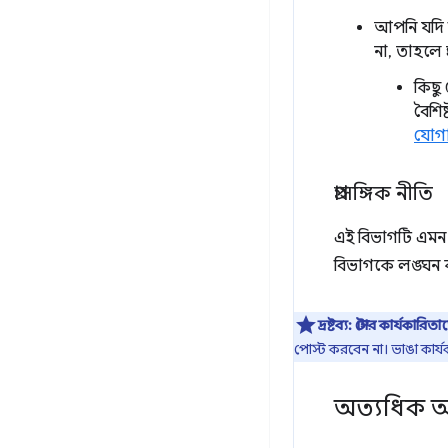
আপনি যদি 
না, তাহলে 
কিছু
বৈশি
যোগা
প্রাসঙ্গিক নীতি
এই বিভাগটি এমন 
বিভাগকে লঙ্ঘন 
দ্রষ্টব্য:
স্টোর
কার্যকারিতাত
পোস্ট করবেন না। ভাঙা কার্য
অত্যধিক অ