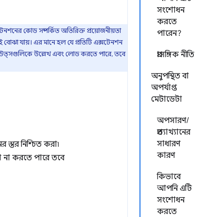
সংশোধন
করতে
েনশনের কোড সম্পর্কিত অতিরিক্ত প্রয়োজনীয়তা
পারেন?
 বোঝা যায়। এর মানে হল যে প্রতিটি এক্সটেনশন
তথ্য উত্সগুলিকে উল্লেখ এবং লোড করতে পারে, তবে
প্রাসঙ্গিক নীতি
অনুপস্থিত বা
অপর্যাপ্ত
মেটাডেটা
অপসারণ/
প্রত্যাখ্যানের
সাধারণ
 স্তর নিশ্চিত করা৷
কারণ
তা না করতে পারে তবে
কিভাবে
আপনি এটি
সংশোধন
করতে