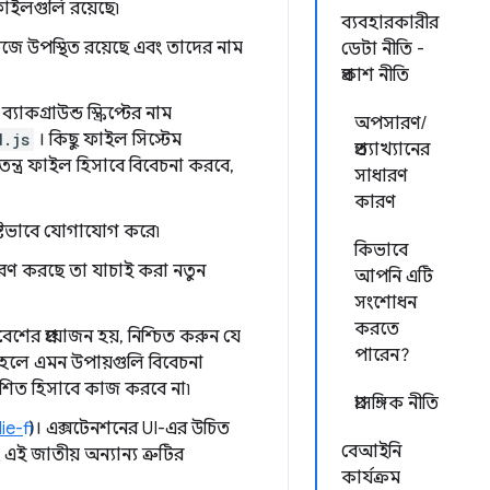
াইলগুলি রয়েছে৷
ব্যবহারকারীর
েজে উপস্থিত রয়েছে এবং তাদের নাম
ডেটা নীতি -
প্রকাশ নীতি
কগ্রাউন্ড স্ক্রিপ্টের নাম
অপসারণ/
d.js
। কিছু ফাইল সিস্টেম
প্রত্যাখ্যানের
্ত্র ফাইল হিসাবে বিবেচনা করবে,
সাধারণ
কারণ
পষ্টভাবে যোগাযোগ করে৷
কিভাবে
ণ করছে তা যাচাই করা নতুন
আপনি এটি
সংশোধন
করতে
ের প্রয়োজন হয়, নিশ্চিত করুন যে
পারেন?
তাহলে এমন উপায়গুলি বিবেচনা
াশিত হিসাবে কাজ করবে না৷
প্রাসঙ্গিক নীতি
lie-fi
)। এক্সটেনশনের UI-এর উচিত
বেআইনি
ই জাতীয় অন্যান্য ত্রুটির
কার্যক্রম