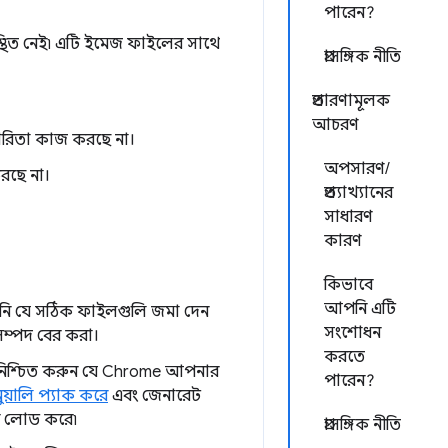
পারেন?
্থিত নেই৷ এটি ইমেজ ফাইলের সাথে
প্রাসঙ্গিক নীতি
প্রতারণামূলক
আচরণ
ারিতা কাজ করছে না।
অপসারণ/
রছে না।
প্রত্যাখ্যানের
সাধারণ
কারণ
কিভাবে
আপনি এটি
আপনি যে সঠিক ফাইলগুলি জমা দেন
সংশোধন
সম্পদ বের করা।
করতে
 নিশ্চিত করুন যে Chrome আপনার
পারেন?
ুয়ালি প্যাক করে
এবং জেনারেট
বে লোড করে৷
প্রাসঙ্গিক নীতি