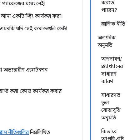
করতে
 প্যাকেজের মধ্যে নেই।
পারেন?
কে আনা একটি স্ট্রিং কার্যকর করা।
প্রাসঙ্গিক নীতি
এমনকি যদি সেই কমান্ডগুলি ডেটা
অত্যধিক
অনুমতি
অপসারণ/
প্রত্যাখ্যানের
যা অভ্যন্তরীণ এক্সটেনশন
সাধারণ
কারণ
বে হোস্ট করা কোড কার্যকর করার
সাধারণত
ভুল
বোঝাবুঝি
অনুমতি
কিভাবে
গ্রাম নীতিগুলির
নিম্নলিখিত
আপনি এটি