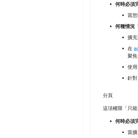
何時必須
當您
何種情況
擴充
在
a
聚焦
使
針
分頁
這項權限「只能」
何時必須
當擴