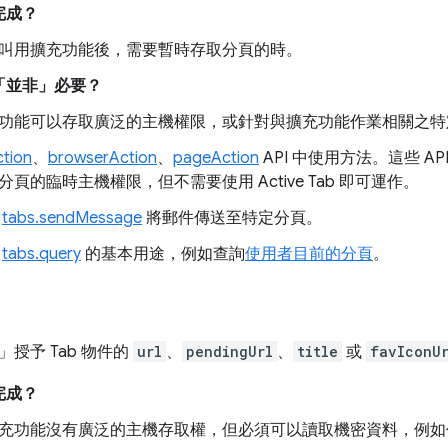
完成？
叫用擴充功能後，需要暫時存取分頁的時。
「並非」必要？
功能可以存取廣泛的主機權限，或針對與擴充功能作業相關之特
ction
、
browserAction
、
pageAction
API 中使用方法。這些 API 
分頁的臨時主機權限，但不需要使用 Active Tab 即可運作。
用
tabs.sendMessage
將郵件傳送至特定分頁。
對
tabs.query
的基本用途，例如查詢
使用者目前的分頁
。
授予 Tab 物件的
url
、
pendingUrl
、
title
或
favIconU
完成？
充功能沒有廣泛的主機存取權，但必須可以讀取機密資料，例如