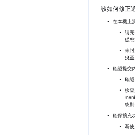
該如何修正
在本機上
請完
從您
未封
曳至 
確認提交
確
檢查
man
統則
確保擴充
新使