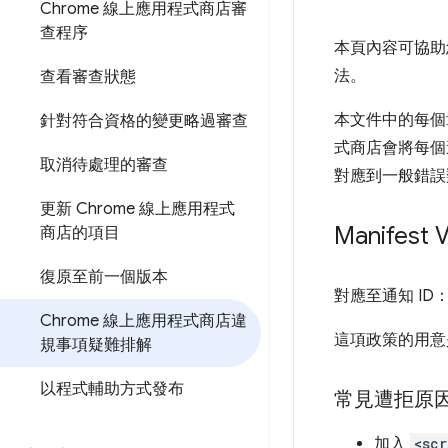
Chrome 線上應用程式商店審
查程序
本頁內容可協助
法。
查看審查狀態
本文件中的每個
針對符合資格的變更略過審查
式商店會將每個違
取消待處理的審查
對應到一般錯誤
更新 Chrome 線上應用程式
Manifes
商店的項目
復原至前一個版本
對應至通知 ID
Chrome 線上應用程式商店違
這項政策的用意是
規事項疑難排解
以程式輔助方式發布
常見遭拒原
加入
<scr