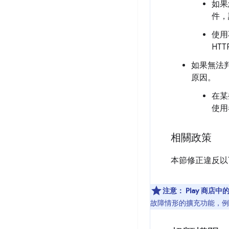
如果
件，
使用
HT
如果無法
原因。
在某
使用
相關政策
本節修正違反以下
注意：
Play 商店
故障情形的擴充功能，例