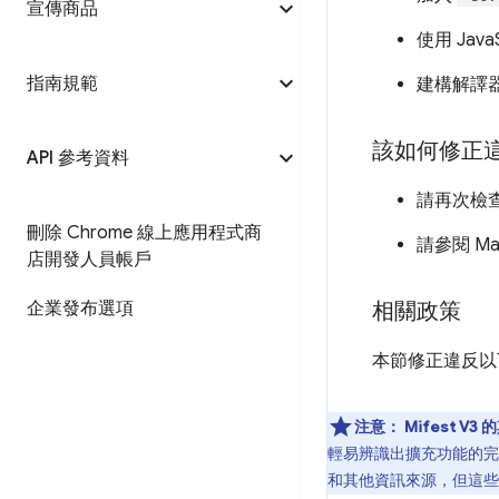
宣傳商品
使用 JavaS
指南規範
建構解譯
該如何修正
API 參考資料
請再次檢查
刪除 Chrome 線上應用程式商
請參閱 Man
店開發人員帳戶
企業發布選項
相關政策
本節修正違反以下
注意：
Mifest V3
輕易辨識出擴充功能的完
和其他資訊來源，但這些