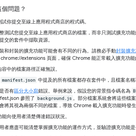
這個問題？
測試你提交至線上應用程式商店的程式碼。
整測試您提交至線上應用程式商店的檔案，而非只測試擴充功能
提交的套件中擷取資源。
裝和封裝的擴充功能可能會有不同的行為。請務必手動
封裝擴充
chrome://extensions 頁面，確保 Chrome 能正常載入擴
內容中的檔案路徑正確無誤。
認
manifest.json
中提及的所有檔案都存在套件中，且檔案名稱
是否有
區分大小寫
錯誤。舉例來說，假設您的背景指令碼名為
B
ifest.json 參照了
background.js
。部分檔案系統會將這些檔案
會將其視為兩個不同的檔案，導致 Chrome 載入擴充功能時發
功能向使用者清楚傳達錯誤狀況。
用者應盡可能清楚掌握擴充功能的運作方式，並驗證擴充功能是