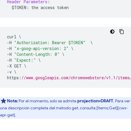
Header
Parameters
:
  $TOKEN
:
 the access token
curl 
\
-
H 
"Authorization: Bearer $TOKEN"
\
-
H 
"x-goog-api-version: 2"
\
-
H 
"Content-Length: 0"
\
-
H 
"Expect:"
\
-
X GET 
\
-
v 
\
https
:
//www.googleapis.com/chromewebstore/v1.1/items
Nota:
Por el momento, solo se admite
projection=DRAFT
. Para ver
una descripción completa del método get, consulta [Items:Get][cws-
api-get].