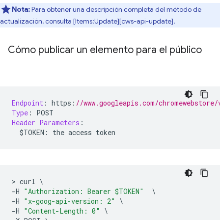
Nota:
Para obtener una descripción completa del método de
actualización, consulta [Items:Update][cws-api-update].
Cómo publicar un elemento para el público
Endpoint
:
 https
:
//www.googleapis.com/chromewebstore/
Type
:
 POST
Header
Parameters
:
  $TOKEN
:
 the access token
>
 curl 
\
-
H 
"Authorization: Bearer $TOKEN"
\
-
H 
"x-goog-api-version: 2"
\
-
H 
"Content-Length: 0"
\