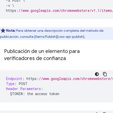
-
X POST 
\
-
v 
\
https
:
//www.googleapis.com/chromewebstore/v1.1/items
Nota:
Para obtener una descripción completa del método de
publicación, consulta [Items:Publish][cws-api-publish].
Publicación de un elemento para
verificadores de confianza
Endpoint
:
 https
:
//www.googleapis.com/chromewebstore/
Type
:
 POST
Header
Parameters
:
  $TOKEN
:
 the access token