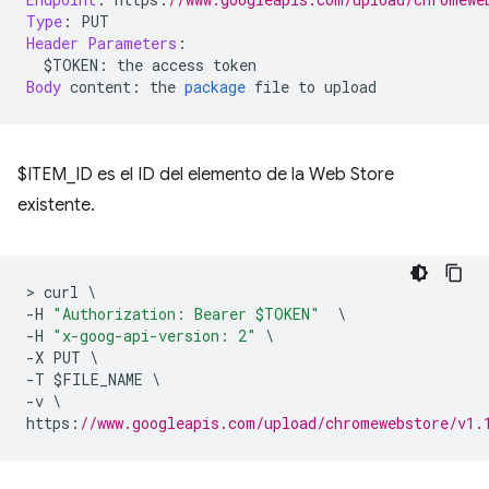
Type
:
 PUT
Header
Parameters
:
  $TOKEN
:
 the access token
Body
 content
:
 the 
package
 file to upload
$ITEM_ID es el ID del elemento de la Web Store
existente.
>
 curl 
\
-
H 
"Authorization: Bearer $TOKEN"
\
-
H 
"x-goog-api-version: 2"
\
-
X PUT 
\
-
T $FILE_NAME 
\
-
v 
\
https
:
//www.googleapis.com/upload/chromewebstore/v1.