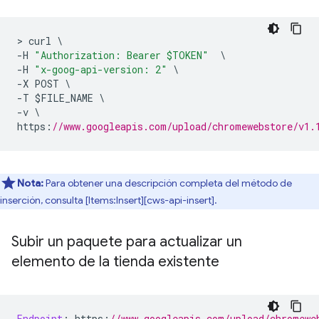
>
 curl 
\
-
H 
"Authorization: Bearer $TOKEN"
\
-
H 
"x-goog-api-version: 2"
\
-
X POST 
\
-
T $FILE_NAME 
\
-
v 
\
https
:
//www.googleapis.com/upload/chromewebstore/v1.
Nota:
Para obtener una descripción completa del método de
inserción, consulta [Items:Insert][cws-api-insert].
Subir un paquete para actualizar un
elemento de la tienda existente
Endpoint
:
 https
:
//www.googleapis.com/upload/chromewe