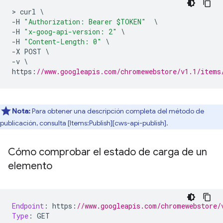
>
 curl 
\
-
H 
"Authorization: Bearer $TOKEN"
\
-
H 
"x-goog-api-version: 2"
\
-
H 
"Content-Length: 0"
\
-
X POST 
\
-
v 
\
https
:
//www.googleapis.com/chromewebstore/v1.1/items
Nota:
Para obtener una descripción completa del método de
publicación, consulta [Items:Publish][cws-api-publish].
Cómo comprobar el estado de carga de un
elemento
Endpoint
:
 https
:
//www.googleapis.com/chromewebstore/
Type
:
 GET