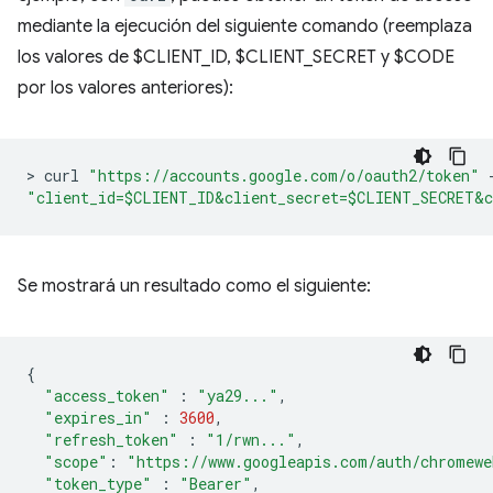
mediante la ejecución del siguiente comando (reemplaza
los valores de $CLIENT_ID, $CLIENT_SECRET y $CODE
por los valores anteriores):
>
 curl 
"https://accounts.google.com/o/oauth2/token"
"client_id=$CLIENT_ID&client_secret=$CLIENT_SECRET&c
Se mostrará un resultado como el siguiente:
{
"access_token"
:
"ya29..."
,
"expires_in"
:
3600
,
"refresh_token"
:
"1/rwn..."
,
"scope"
:
"https://www.googleapis.com/auth/chromewe
"token_type"
:
"Bearer"
,