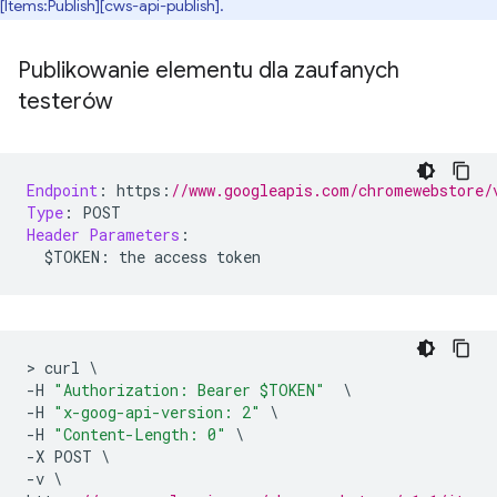
[Items:Publish][cws-api-publish].
Publikowanie elementu dla zaufanych
testerów
Endpoint
:
 https
:
//www.googleapis.com/chromewebstore/
Type
:
 POST
Header
Parameters
:
  $TOKEN
:
 the access token
>
 curl 
\
-
H 
"Authorization: Bearer $TOKEN"
\
-
H 
"x-goog-api-version: 2"
\
-
H 
"Content-Length: 0"
\
-
X POST 
\
-
v 
\