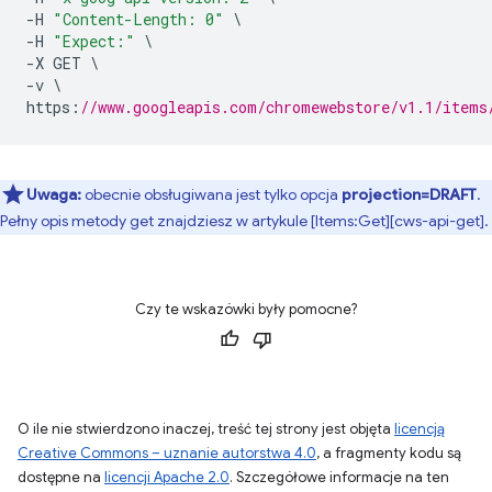
-
H 
"Content-Length: 0"
\
-
H 
"Expect:"
\
-
X GET 
\
-
v 
\
https
:
//www.googleapis.com/chromewebstore/v1.1/items
Uwaga:
obecnie obsługiwana jest tylko opcja
projection=DRAFT
.
Pełny opis metody get znajdziesz w artykule [Items:Get][cws-api-get].
Czy te wskazówki były pomocne?
O ile nie stwierdzono inaczej, treść tej strony jest objęta
licencją
Creative Commons – uznanie autorstwa 4.0
, a fragmenty kodu są
dostępne na
licencji Apache 2.0
. Szczegółowe informacje na ten