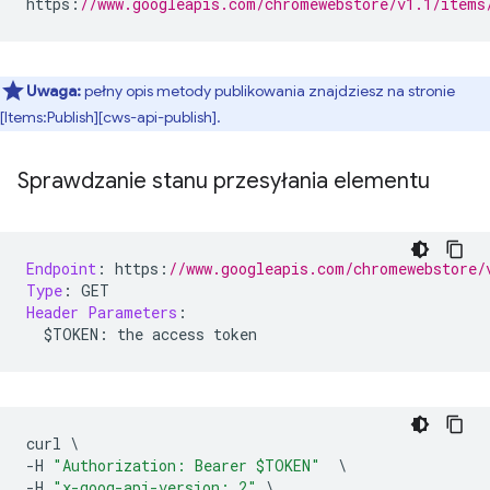
https
:
//www.googleapis.com/chromewebstore/v1.1/items
Uwaga:
pełny opis metody publikowania znajdziesz na stronie
[Items:Publish][cws-api-publish].
Sprawdzanie stanu przesyłania elementu
Endpoint
:
 https
:
//www.googleapis.com/chromewebstore/
Type
:
 GET
Header
Parameters
:
  $TOKEN
:
 the access token
curl 
\
-
H 
"Authorization: Bearer $TOKEN"
\
-
H 
"x-goog-api-version: 2"
\