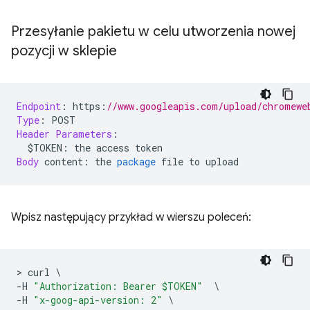
Przesyłanie pakietu w celu utworzenia nowej
pozycji w sklepie
Endpoint
:
 https
:
//www.googleapis.com/upload/chromewe
Type
:
 POST
Header
Parameters
:
  $TOKEN
:
 the access token
Body
 content
:
 the 
package
 file to upload
Wpisz następujący przykład w wierszu poleceń:
>
 curl 
\
-
H 
"Authorization: Bearer $TOKEN"
\
-
H 
"x-goog-api-version: 2"
\