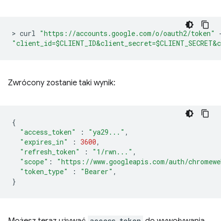
>
 curl 
"https://accounts.google.com/o/oauth2/token"
"client_id=$CLIENT_ID&client_secret=$CLIENT_SECRET&c
Zwrócony zostanie taki wynik:
{
"access_token"
:
"ya29..."
,
"expires_in"
:
3600
,
"refresh_token"
:
"1/rwn..."
,
"scope"
:
"https://www.googleapis.com/auth/chromewe
"token_type"
:
"Bearer"
,
}
Możesz teraz używać
access_token
do wywoływania