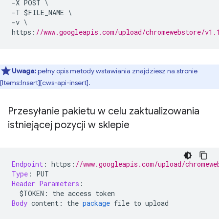
-
X POST 
\
-
T $FILE_NAME 
\
-
v 
\
https
:
//www.googleapis.com/upload/chromewebstore/v1.
Uwaga:
pełny opis metody wstawiania znajdziesz na stronie
[Items:Insert][cws-api-insert].
Przesyłanie pakietu w celu zaktualizowania
istniejącej pozycji w sklepie
Endpoint
:
 https
:
//www.googleapis.com/upload/chromewe
Type
:
 PUT
Header
Parameters
:
  $TOKEN
:
 the access token
Body
 content
:
 the 
package
 file to upload