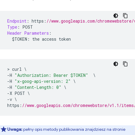
Endpoint
:
 https
:
//www.googleapis.com/chromewebstore/
Type
:
 POST
Header
Parameters
:
  $TOKEN
:
 the access token
>
 curl 
\
-
H 
"Authorization: Bearer $TOKEN"
\
-
H 
"x-goog-api-version: 2"
\
-
H 
"Content-Length: 0"
\
-
X POST 
\
-
v 
\
https
:
//www.googleapis.com/chromewebstore/v1.1/items
Uwaga:
pełny opis metody publikowania znajdziesz na stronie