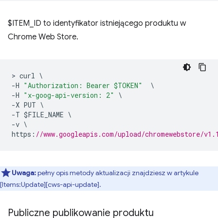
$ITEM_ID to identyfikator istniejącego produktu w
Chrome Web Store.
>
 curl 
\
-
H 
"Authorization: Bearer $TOKEN"
\
-
H 
"x-goog-api-version: 2"
\
-
X PUT 
\
-
T $FILE_NAME 
\
-
v 
\
https
:
//www.googleapis.com/upload/chromewebstore/v1.
Uwaga:
pełny opis metody aktualizacji znajdziesz w artykule
[Items:Update][cws-api-update].
Publiczne publikowanie produktu