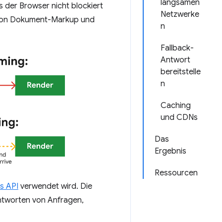
langsamen
s der Browser nicht blockiert
Netzwerke
n von Dokument-Markup und
n
Fallback-
Antwort
bereitstelle
n
Caching
und CDNs
Das
Ergebnis
Ressourcen
s API
verwendet wird. Die
antworten von Anfragen,