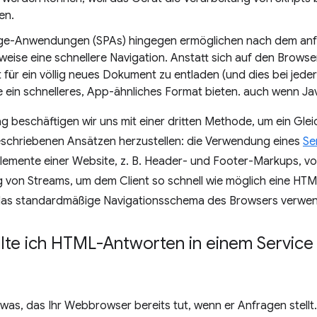
en.
ge-Anwendungen (SPAs) hingegen ermöglichen nach dem an
eise eine schnellere Navigation. Anstatt sich auf den Browser
für ein völlig neues Dokument zu entladen (und dies bei jeder
 ein schnelleres, App-ähnliches Format bieten. auch wenn Java
ag beschäftigen wir uns mit einer dritten Methode, um ein Gl
schriebenen Ansätzen herzustellen: die Verwendung eines
Se
emente einer Website, z. B. Header- und Footer-Markups, vo
 von Streams, um dem Client so schnell wie möglich eine HT
 das standardmäßige Navigationsschema des Browsers verwen
lte ich HTML-Antworten in einem Servic
twas, das Ihr Webbrowser bereits tut, wenn er Anfragen stell