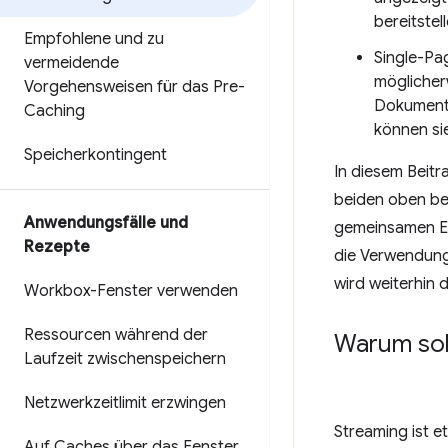
bereitstell
Empfohlene und zu
Single-Pa
vermeidende
möglicherw
Vorgehensweisen für das Pre-
Dokument 
Caching
können sie
Speicherkontingent
In diesem Beitr
beiden oben be
Anwendungsfälle und
gemeinsamen El
Rezepte
die Verwendung
wird weiterhin
Workbox-Fenster verwenden
Ressourcen während der
Warum sol
Laufzeit zwischenspeichern
Netzwerkzeitlimit erzwingen
Streaming ist e
Auf Caches über das Fenster