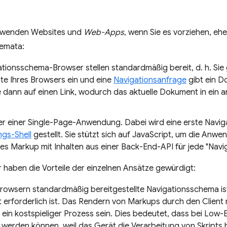
rwenden Websites und
Web-Apps
, wenn Sie es vorziehen, ehe
emata:
ationsschema-Browser stellen standardmäßig bereit, d. h. Sie 
ste Ihres Browsers ein und eine
Navigationsanfrage
gibt ein D
ie dann auf einen Link, wodurch das aktuelle Dokument in ein 
r einer Single-Page-Anwendung. Dabei wird eine erste Navi
gs-Shell
gestellt. Sie stützt sich auf JavaScript, um die Anwe
s Markup mit Inhalten aus einer Back-End-API für jede "Naviga
 haben die Vorteile der einzelnen Ansätze gewürdigt:
rowsern standardmäßig bereitgestellte Navigationsschema ist 
 erforderlich ist. Das Rendern von Markups durch den Client 
ein kostspieliger Prozess sein. Dies bedeutet, dass bei Low-
werden können, weil das Gerät die Verarbeitung von Skripts bl