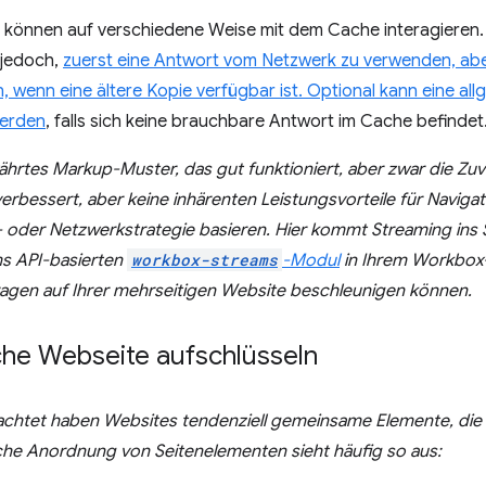
 können auf verschiedene Weise mit dem Cache interagieren
 jedoch,
zuerst eine Antwort vom Netzwerk zu verwenden, ab
, wenn eine ältere Kopie verfügbar ist. Optional kann eine
all
werden
, falls sich keine brauchbare Antwort im Cache befindet
währtes Markup-Muster, das gut funktioniert, aber zwar die Zuve
verbessert, aber keine inhärenten Leistungsvorteile für Navigat
 oder Netzwerkstrategie basieren. Hier kommt Streaming ins Sp
s API-basierten
workbox-streams
-Modul
in Ihrem Workbox
ragen auf Ihrer mehrseitigen Website beschleunigen können.
che Webseite aufschlüsseln
rachtet
haben Websites tendenziell
gemeinsame Elemente, die a
sche Anordnung von Seitenelementen sieht häufig so aus: