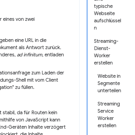
typische
Webseite
r eines von zwei
aufschlüssel
n
geben eine URL in die
Streaming-
okument als Antwort zurück.
Dienst-
anderes,
ad infinitum
, entladen
Worker
erstellen
gationsanfrage zum Laden der
Website in
ndungs-Shell mit vom Client
Segmente
tion" zu füllen.
unterteilen
Streaming
Service
stabil, da für Routen kein
Worker
mithilfe von JavaScript kann
erstellen
End-Geräten Inhalte verzögert
ockiert, die Inhalte