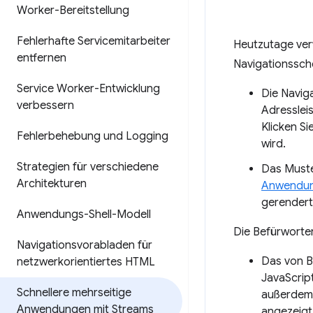
Worker-Bereitstellung
Fehlerhafte Servicemitarbeiter
Heutzutage ve
entfernen
Navigationssch
Service Worker-Entwicklung
Die Navig
verbessern
Adresslei
Klicken S
Fehlerbehebung und Logging
wird.
Strategien für verschiedene
Das Muste
Architekturen
Anwendun
gerenderte
Anwendungs-Shell-Modell
Die Befürworter
Navigationsvorabladen für
Das von B
netzwerkorientiertes HTML
JavaScript
Schnellere mehrseitige
außerdem 
Anwendungen mit Streams
angezeigt 