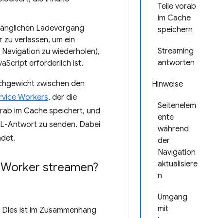
Teile vorab
im Cache
fänglichen Ladevorgang
speichern
 zu verlassen, um ein
Streaming
 Navigation zu wiederholen),
antworten
Script erforderlich ist.
eichgewicht zwischen den
Hinweise
rvice Workers
, der die
Seitenelem
rab im Cache speichert, und
ente
ML-Antwort zu senden. Dabei
während
det.
der
Navigation
aktualisiere
e Worker streamen?
n
Umgang
mit
t. Dies ist im Zusammenhang