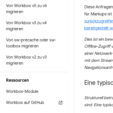
Von Workbox v5 zu v6
Diese Anfragen
migrieren
für Markups ist
zurückzugreifen
Von Workbox v3 zu v4
bereitgestellt 
migrieren
Dies ist ein be
Von sw-precache oder sw-
toolbox migrieren
Offline-Zugriff 
einer Netzwerk-
Von Workbox v2 zu v3
mit dem Stream
migrieren
Navigationsanf
Ressourcen
Eine typis
Workbox-Module
Strukturell bet
Workbox auf Git
Hub
sind. Eine typi