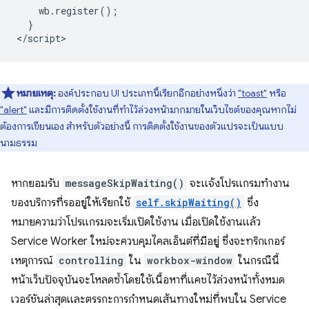
    wb.register();

  }

หมายเหตุ:
องค์ประกอบ UI ประเภทนี้เรียกอีกอย่างหนึ่งว่า
"toast"
หรือ
"alert"
และมีการติดตั้งใช้งานที่ทำไว้ล่วงหน้ามากมายในเว็บไซต์ของคุณหากไม่
ต้องการเขียนเอง สำหรับตัวอย่างนี้ การติดตั้งใช้งานของตัวแปรจะเป็นแบบ
นามธรรม
หากยอมรับ
messageSkipWaiting()
จะแจ้งโปรแกรมทำงาน
ของบริการที่รออยู่ให้เรียกใช้
self.skipWaiting()
ซึ่ง
หมายความว่าโปรแกรมจะเริ่มเปิดใช้งาน เมื่อเปิดใช้งานแล้ว
Service Worker ใหม่จะควบคุมไคลเอ็นต์ที่มีอยู่ ซึ่งจะทริกเกอร์
เหตุการณ์
controlling
ใน
workbox-window
ในกรณีนี้
หน้าเว็บปัจจุบันจะโหลดซ้ำโดยใช้เนื้อหาที่แคชไว้ล่วงหน้าทั้งหมด
เวอร์ชันล่าสุดและตรรกะการกําหนดเส้นทางใหม่ที่พบใน Service