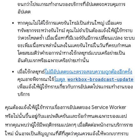
จนกว่าโปรแกรมทำงานของบริการที่อัปเดตจะควบคุมการ
อัปเดต
หากคุณไม่ได้ใช้การแคชรันไทม์เป็นส่วนใหญ่ เมื่อแคช
ทรัพยากรระหว่างรันไทม์ คุณไม่จำเป็นต้องแจ้งให้ผู้ใช้ทราบ
ว่าควรโหลดซ้ำ เมื่อเนื้อหาที่มีเวอร์ชันมีการเปลี่ยนแปลง ระบบ
จะเพิ่มเนื้อหาเหล่านั้นลงในแคชรันไทม์ในวันที่ครบกำหนด
โดยสมมติว่าคำขอการนำทางใช้กลยุทธ์แบบเครือข่ายเป็น
อันดับแรกหรือเฉพาะเครือข่ายเท่านั้น
เมื่อใช้กลยุทธ์
ไม่มีอัปเดตขณะตรวจสอบความถูกต้องอีกครั้ง
คุณอาจพิจารณาใช้
โมดูล
workbox-broadcast-update
เพื่อแจ้งให้ผู้ใช้ทราบเกี่ยวกับการอัปเดตโปรแกรมทำงานของ
บริการ
คุณต้องแจ้งให้ผู้ใช้ทราบเรื่องการอัปเดตของ Service Worker
หรือไม่นั้นขึ้นอยู่กับแอปพลิเคชันและข้อกำหนดเฉพาะของแอป
หากคุณพบว่าผู้ใช้มีพฤติกรรมแปลกๆ เมื่อติดต่อพนักงานบริการราย
ใหม่ นั่นอาจเป็นสัญญาณที่ดีที่สุดว่าคุณควรแจ้งให้พวกเขาทราบ