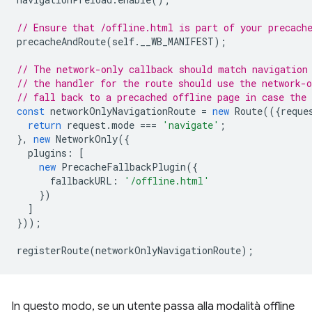
// Ensure that /offline.html is part of your precach
precacheAndRoute
(
self
.
__WB_MANIFEST
);
// The network-only callback should match navigation
// the handler for the route should use the network-o
// fall back to a precached offline page in case the 
const
networkOnlyNavigationRoute
=
new
Route
(({
reque
return
request
.
mode
===
'navigate'
;
},
new
NetworkOnly
({
plugins
:
[
new
PrecacheFallbackPlugin
({
fallbackURL
:
'/offline.html'
})
]
}));
registerRoute
(
networkOnlyNavigationRoute
);
In questo modo, se un utente passa alla modalità offline