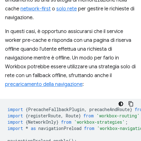
affidamento su una strategia di memorizzazione nella
cache
network-first
o
solo rete
per gestire le richieste di
navigazione.
In questi casi, è opportuno assicurarsi che il service
worker pre-cache e risponda con una pagina di riserva
offline quando l'utente effettua una richiesta di
navigazione mentre è offline. Un modo per farlo in
Workbox potrebbe essere utilizzare una strategia solo di
rete con un fallback offline, sfruttando anche il
precaricamento della navigazione
:
import
{
PrecacheFallbackPlugin
,
precacheAndRoute
}
fr
import
{
registerRoute
,
Route
}
from
'workbox-routing'
import
{
NetworkOnly
}
from
'workbox-strategies'
;
import
*
as
navigationPreload
from
'workbox-navigati
navigationPreload
.
enable
();