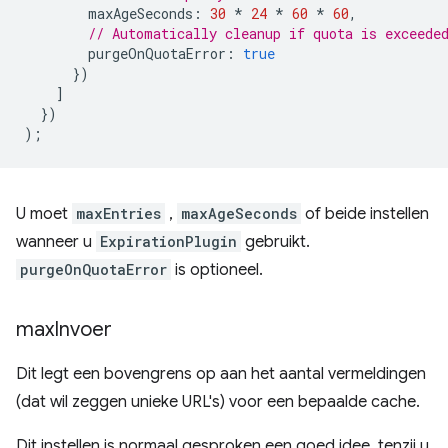
maxAgeSeconds
:
30
*
24
*
60
*
60
,
// Automatically cleanup if quota is exceede
purgeOnQuotaError
:
true
})
]
})
);
U moet
maxEntries
,
maxAgeSeconds
of beide instellen
wanneer u
ExpirationPlugin
gebruikt.
purgeOnQuotaError
is optioneel.
max
Invoer
Dit legt een bovengrens op aan het aantal vermeldingen
(dat wil zeggen unieke URL's) voor een bepaalde cache.
Dit instellen is normaal gesproken een goed idee, tenzij u