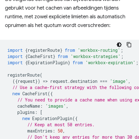
gebruikt voor het cachen van afbeeldingen tijdens
runtime, met zowel expliciete limieten als automatisch
opruimen als het quotum wordt overschreden:
import
{
registerRoute
}
from
'workbox-routing'
;
import
{
CacheFirst
}
from
'workbox-strategies'
;
import
{
ExpirationPlugin
}
from
'workbox-expiration'
;
registerRoute
(
({
request
})
=
>
request
.
destination
===
'image'
,
// Use a cache-first strategy with the following c
new
CacheFirst
({
// You need to provide a cache name when using e
cacheName
:
'images'
,
plugins
:
[
new
ExpirationPlugin
({
// Keep at most 50 entries.
maxEntries
:
50
,
// Don't keep any entries for more than 30 d