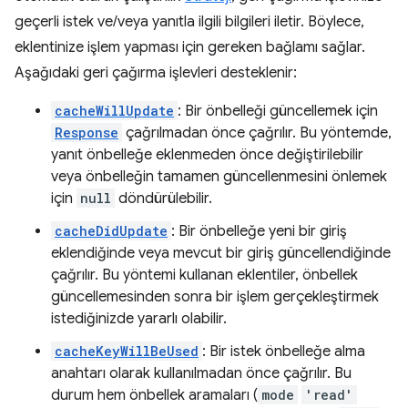
geçerli istek ve/veya yanıtla ilgili bilgileri iletir. Böylece,
eklentinize işlem yapması için gereken bağlamı sağlar.
Aşağıdaki geri çağırma işlevleri desteklenir:
cacheWillUpdate
: Bir önbelleği güncellemek için
Response
çağrılmadan önce çağrılır. Bu yöntemde,
yanıt önbelleğe eklenmeden önce değiştirilebilir
veya önbelleğin tamamen güncellenmesini önlemek
için
null
döndürülebilir.
cacheDidUpdate
: Bir önbelleğe yeni bir giriş
eklendiğinde veya mevcut bir giriş güncellendiğinde
çağrılır. Bu yöntemi kullanan eklentiler, önbellek
güncellemesinden sonra bir işlem gerçekleştirmek
istediğinizde yararlı olabilir.
cacheKeyWillBeUsed
: Bir istek önbelleğe alma
anahtarı olarak kullanılmadan önce çağrılır. Bu
durum hem önbellek aramaları (
mode
'read'