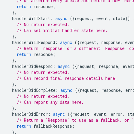
// or alternatively create and return a new `Res
return
response
;
},
handlerWillStart
:
async
({
request
,
event
,
state
})
// No return expected.
// Can set initial handler state here.
},
handlerWillRespond
:
async
({
request
,
response
,
eve
// Return `response` or a different `Response` o
return
response
;
},
handlerDidRespond
:
async
({
request
,
response
,
even
// No return expected.
// Can record final response details here.
},
handlerDidComplete
:
async
({
request
,
response
,
err
// No return expected.
// Can report any data here.
},
handlerDidError
:
async
({
request
,
event
,
error
,
st
// Return a `Response` to use as a fallback, or `
return
fallbackResponse
;
},