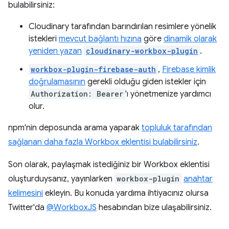
bulabilirsiniz:
Cloudinary tarafından barındırılan resimlere yönelik
istekleri
mevcut bağlantı hızına
göre
dinamik olarak
yeniden yazan
cloudinary-workbox-plugin
.
workbox-plugin-firebase-auth
,
Firebase kimlik
doğrulamasının
gerekli olduğu giden istekler için
Authorization: Bearer
'ı yönetmenize yardımcı
olur.
npm'nin deposunda arama yaparak
topluluk tarafından
sağlanan daha fazla Workbox eklentisi bulabilirsiniz
.
Son olarak, paylaşmak istediğiniz bir Workbox eklentisi
oluşturduysanız, yayınlarken
workbox-plugin
anahtar
kelimesini
ekleyin. Bu konuda yardıma ihtiyacınız olursa
Twitter'da
@WorkboxJS
hesabından bize ulaşabilirsiniz.