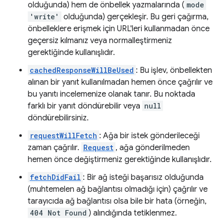
olduğunda) hem de önbellek yazmalarında (
mode
'write'
olduğunda) gerçekleşir. Bu geri çağırma,
önbelleklere erişmek için URL'leri kullanmadan önce
geçersiz kılmanız veya normalleştirmeniz
gerektiğinde kullanışlıdır.
cachedResponseWillBeUsed
: Bu işlev, önbellekten
alınan bir yanıt kullanılmadan hemen önce çağrılır ve
bu yanıtı incelemenize olanak tanır. Bu noktada
farklı bir yanıt döndürebilir veya
null
döndürebilirsiniz.
requestWillFetch
: Ağa bir istek gönderileceği
zaman çağrılır.
Request
, ağa gönderilmeden
hemen önce değiştirmeniz gerektiğinde kullanışlıdır.
fetchDidFail
: Bir ağ isteği başarısız olduğunda
(muhtemelen ağ bağlantısı olmadığı için) çağrılır ve
tarayıcıda ağ bağlantısı olsa bile bir hata (örneğin,
404 Not Found
) alındığında tetiklenmez.