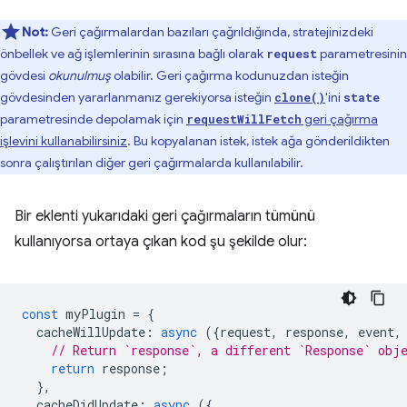
Not:
Geri çağırmalardan bazıları çağrıldığında, stratejinizdeki
önbellek ve ağ işlemlerinin sırasına bağlı olarak
parametresinin
request
gövdesi
okunulmuş
olabilir. Geri çağırma kodunuzdan isteğin
gövdesinden yararlanmanız gerekiyorsa isteğin
'ini
clone()
state
parametresinde depolamak için
geri çağırma
requestWillFetch
işlevini kullanabilirsiniz
. Bu kopyalanan istek, istek ağa gönderildikten
sonra çalıştırılan diğer geri çağırmalarda kullanılabilir.
Bir eklenti yukarıdaki geri çağırmaların tümünü
kullanıyorsa ortaya çıkan kod şu şekilde olur:
const
myPlugin
=
{
cacheWillUpdate
:
async
({
request
,
response
,
event
,
// Return `response`, a different `Response` obj
return
response
;
},
cacheDidUpdate
:
async
({