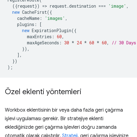
({
request
})
=
>
request
.
destination
===
'image'
,
new
CacheFirst
({
cacheName
:
'images'
,
plugins
:
[
new
ExpirationPlugin
({
maxEntries
:
60
,
maxAgeSeconds
:
30
*
24
*
60
*
60
,
// 30 Days
}),
],
})
);
Özel eklenti yöntemleri
Workbox eklentisinin bir veya daha fazla geri çağırma
işlevi uygulaması gerekir. Bir stratejiye eklenti
eklediğinizde geri çağırma işlevleri doğru zamanda
otomatik olarak çalıştırılır.
Strateji
, geri çağırma işlevinize