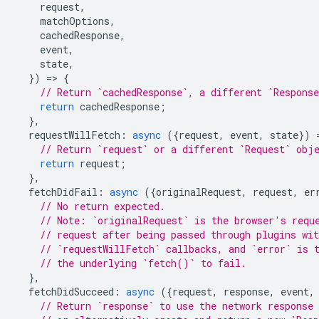
request
,
matchOptions
,
cachedResponse
,
event
,
state
,
})
=
>
{
// Return `cachedResponse`, a different `Respons
return
cachedResponse
;
},
requestWillFetch
:
async
({
request
,
event
,
state
})
// Return `request` or a different `Request` obj
return
request
;
},
fetchDidFail
:
async
({
originalRequest
,
request
,
er
// No return expected.
// Note: `originalRequest` is the browser's requ
// request after being passed through plugins wit
// `requestWillFetch` callbacks, and `error` is 
// the underlying `fetch()` to fail.
},
fetchDidSucceed
:
async
({
request
,
response
,
event
,
// Return `response` to use the network response 