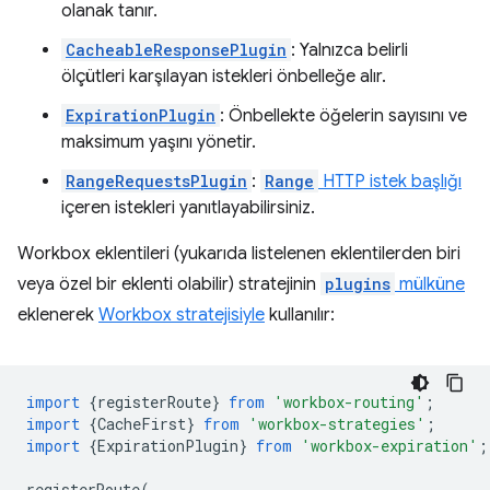
olanak tanır.
CacheableResponsePlugin
: Yalnızca belirli
ölçütleri karşılayan istekleri önbelleğe alır.
ExpirationPlugin
: Önbellekte öğelerin sayısını ve
maksimum yaşını yönetir.
RangeRequestsPlugin
:
Range
HTTP istek başlığı
içeren istekleri yanıtlayabilirsiniz.
Workbox eklentileri (yukarıda listelenen eklentilerden biri
veya özel bir eklenti olabilir) stratejinin
plugins
mülküne
eklenerek
Workbox stratejisiyle
kullanılır:
import
{
registerRoute
}
from
'workbox-routing'
;
import
{
CacheFirst
}
from
'workbox-strategies'
;
import
{
ExpirationPlugin
}
from
'workbox-expiration'
;
registerRoute
(