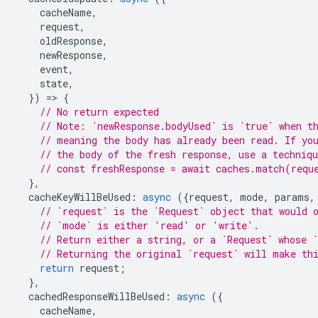
cacheName
,
request
,
oldResponse
,
newResponse
,
event
,
state
,
})
=
>
{
// No return expected
// Note: `newResponse.bodyUsed` is `true` when t
// meaning the body has already been read. If yo
// the body of the fresh response, use a techniq
// const freshResponse = await caches.match(requ
},
cacheKeyWillBeUsed
:
async
({
request
,
mode
,
params
,
// `request` is the `Request` object that would 
// `mode` is either 'read' or 'write'.
// Return either a string, or a `Request` whose `
// Returning the original `request` will make th
return
request
;
},
cachedResponseWillBeUsed
:
async
({
cacheName
,