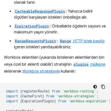
olanak tanır.
CacheableResponsePlugin
: Yalnızca belirli
ölçütleri karşılayan istekleri önbelleğe alır.
ExpirationPlugin
: Önbellekte öğelerin sayısını ve
maksimum yaşını yönetir.
RangeRequestsPlugin
:
Range
HTTP istek başlığı
içeren istekleri yanıtlayabilirsiniz.
Workbox eklentileri (yukarıda listelenen eklentilerden biri
veya özel bir eklenti olabilir) stratejinin
plugins
mülküne
eklenerek
Workbox stratejisiyle
kullanılır:
import
{
registerRoute
}
from
'workbox-routing'
;
import
{
CacheFirst
}
from
'workbox-strategies'
;
import
{
ExpirationPlugin
}
from
'workbox-expiration'
;
registerRoute
(