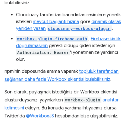
bulabilirsiniz:
Cloudinary tarafından barındırılan resimlere yönelik
istekleri
mevcut bağlantı hızına
göre
dinamik olarak
yeniden yazan
cloudinary-workbox-plugin
.
workbox-plugin-firebase-auth
,
Firebase kimlik
doğrulamasının
gerekli olduğu giden istekler için
Authorization: Bearer
'ı yönetmenize yardımcı
olur.
npm'nin deposunda arama yaparak
topluluk tarafından
sağlanan daha fazla Workbox eklentisi bulabilirsiniz
.
Son olarak, paylaşmak istediğiniz bir Workbox eklentisi
oluşturduysanız, yayınlarken
workbox-plugin
anahtar
kelimesini
ekleyin. Bu konuda yardıma ihtiyacınız olursa
Twitter'da
@WorkboxJS
hesabından bize ulaşabilirsiniz.