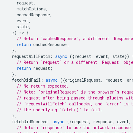
request
,
matchOptions
,
cachedResponse
,
event
,
state
,
})
=
>
{
// Return `cachedResponse`, a different `Respons
return
cachedResponse
;
},
requestWillFetch
:
async
({
request
,
event
,
state
})
// Return `request` or a different `Request` obj
return
request
;
},
fetchDidFail
:
async
({
originalRequest
,
request
,
er
// No return expected.
// Note: `originalRequest` is the browser's requ
// request after being passed through plugins wit
// `requestWillFetch` callbacks, and `error` is 
// the underlying `fetch()` to fail.
},
fetchDidSucceed
:
async
({
request
,
response
,
event
,
// Return `response` to use the network response 