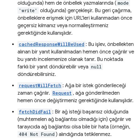
olduğunda) hem de önbellek yazmalarında (
mode
'write'
olduğunda) gerçekleşir. Bu geri çağırma,
önbelleklere erişmek için URL'leri kullanmadan önce
geçersiz kılmanız veya normalleştirmeniz
gerektiğinde kullanışlıdır.
cachedResponseWillBeUsed
: Bu işlev, önbellekten
alınan bir yanıt kullanılmadan hemen önce çağrılır ve
bu yanıtı incelemenize olanak tanır. Bu noktada
farklı bir yanıt döndürebilir veya
null
döndürebilirsiniz.
requestWillFetch
: Ağa bir istek gönderileceği
zaman çağrılır.
Request
, ağa gönderilmeden
hemen önce değiştirmeniz gerektiğinde kullanışlıdır.
fetchDidFail
: Bir ağ isteği başarısız olduğunda
(muhtemelen ağ bağlantısı olmadığı için) çağrılır ve
tarayıcıda ağ bağlantısı olsa bile bir hata (örneğin,
404 Not Found
) alındığında tetiklenmez.