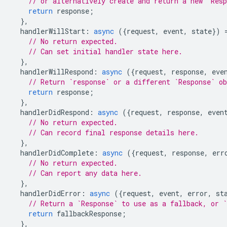
// or alternatively create and return a new `Res
return
response
;
},
handlerWillStart
:
async
({
request
,
event
,
state
})
// No return expected.
// Can set initial handler state here.
},
handlerWillRespond
:
async
({
request
,
response
,
eve
// Return `response` or a different `Response` o
return
response
;
},
handlerDidRespond
:
async
({
request
,
response
,
even
// No return expected.
// Can record final response details here.
},
handlerDidComplete
:
async
({
request
,
response
,
err
// No return expected.
// Can report any data here.
},
handlerDidError
:
async
({
request
,
event
,
error
,
st
// Return a `Response` to use as a fallback, or `
return
fallbackResponse
;
},