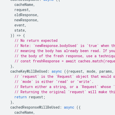
cacheName
,
request
,
oldResponse
,
newResponse
,
event
,
state
,
})
=
>
{
// No return expected
// Note: `newResponse.bodyUsed` is `true` when t
// meaning the body has already been read. If yo
// the body of the fresh response, use a techniq
// const freshResponse = await caches.match(requ
},
cacheKeyWillBeUsed
:
async
({
request
,
mode
,
params
,
// `request` is the `Request` object that would 
// `mode` is either 'read' or 'write'.
// Return either a string, or a `Request` whose `
// Returning the original `request` will make th
return
request
;
},
cachedResponseWillBeUsed
:
async
({
cacheName
,