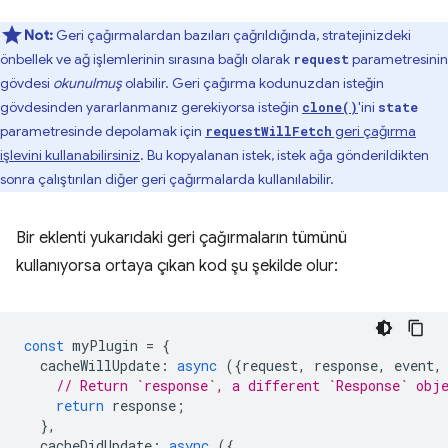
Not:
Geri çağırmalardan bazıları çağrıldığında, stratejinizdeki
önbellek ve ağ işlemlerinin sırasına bağlı olarak
parametresinin
request
gövdesi
okunulmuş
olabilir. Geri çağırma kodunuzdan isteğin
gövdesinden yararlanmanız gerekiyorsa isteğin
'ini
clone()
state
parametresinde depolamak için
geri çağırma
requestWillFetch
işlevini kullanabilirsiniz
. Bu kopyalanan istek, istek ağa gönderildikten
sonra çalıştırılan diğer geri çağırmalarda kullanılabilir.
Bir eklenti yukarıdaki geri çağırmaların tümünü
kullanıyorsa ortaya çıkan kod şu şekilde olur:
const
myPlugin
=
{
cacheWillUpdate
:
async
({
request
,
response
,
event
,
// Return `response`, a different `Response` obj
return
response
;
},
cacheDidUpdate
:
async
({