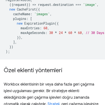
({
request
})
=
>
request
.
destination
===
'image'
,
new
CacheFirst
({
cacheName
:
'images'
,
plugins
:
[
new
ExpirationPlugin
({
maxEntries
:
60
,
maxAgeSeconds
:
30
*
24
*
60
*
60
,
// 30 Days
}),
],
})
);
Özel eklenti yöntemleri
Workbox eklentisinin bir veya daha fazla geri çağırma
işlevi uygulaması gerekir. Bir stratejiye eklenti
eklediğinizde geri çağırma işlevleri doğru zamanda
otomatik olarak çalıştırılır.
Strateji
, geri çağırma işlevinize