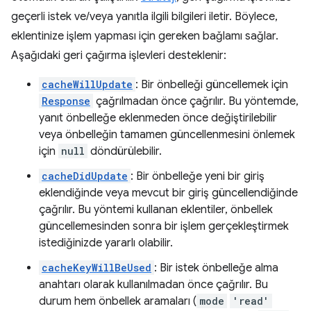
geçerli istek ve/veya yanıtla ilgili bilgileri iletir. Böylece,
eklentinize işlem yapması için gereken bağlamı sağlar.
Aşağıdaki geri çağırma işlevleri desteklenir:
cacheWillUpdate
: Bir önbelleği güncellemek için
Response
çağrılmadan önce çağrılır. Bu yöntemde,
yanıt önbelleğe eklenmeden önce değiştirilebilir
veya önbelleğin tamamen güncellenmesini önlemek
için
null
döndürülebilir.
cacheDidUpdate
: Bir önbelleğe yeni bir giriş
eklendiğinde veya mevcut bir giriş güncellendiğinde
çağrılır. Bu yöntemi kullanan eklentiler, önbellek
güncellemesinden sonra bir işlem gerçekleştirmek
istediğinizde yararlı olabilir.
cacheKeyWillBeUsed
: Bir istek önbelleğe alma
anahtarı olarak kullanılmadan önce çağrılır. Bu
durum hem önbellek aramaları (
mode
'read'