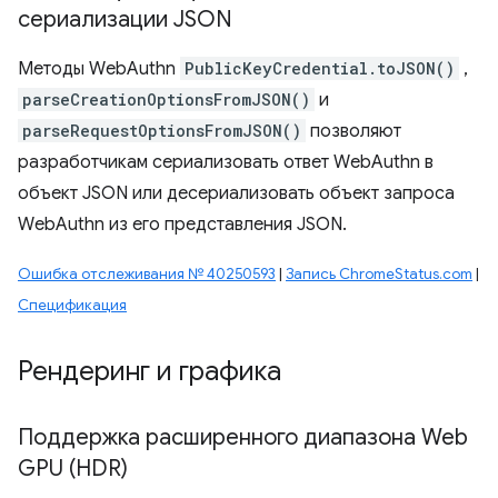
сериализации JSON
Методы WebAuthn
PublicKeyCredential.toJSON()
,
parseCreationOptionsFromJSON()
и
parseRequestOptionsFromJSON()
позволяют
разработчикам сериализовать ответ WebAuthn в
объект JSON или десериализовать объект запроса
WebAuthn из его представления JSON.
Ошибка отслеживания № 40250593
|
Запись ChromeStatus.com
|
Спецификация
Рендеринг и графика
Поддержка расширенного диапазона Web
GPU (HDR)