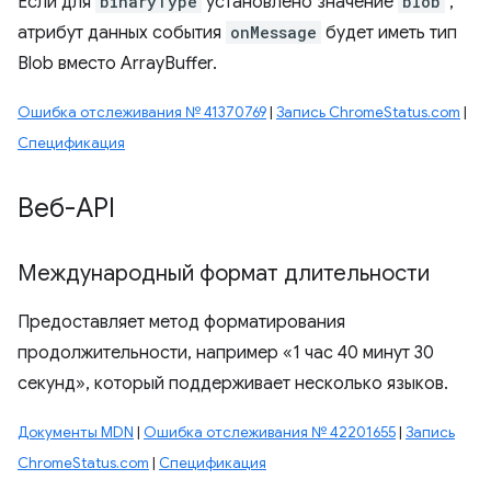
Если для
binaryType
установлено значение
blob
,
атрибут данных события
onMessage
будет иметь тип
Blob вместо ArrayBuffer.
Ошибка отслеживания № 41370769
|
Запись ChromeStatus.com
|
Спецификация
Веб-API
Международный формат длительности
Предоставляет метод форматирования
продолжительности, например «1 час 40 минут 30
секунд», который поддерживает несколько языков.
Документы MDN
|
Ошибка отслеживания № 42201655
|
Запись
ChromeStatus.com
|
Спецификация