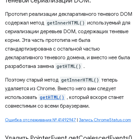
теневой сериализации DOM
.
Прототип реализации декларативного теневого DOM
содержал метод
getInnerHTML()
используемый для
сериализации деревьев DOM, содержащих теневые
корни. Эта часть прототипа не была
стандартизирована с остальной частью
декларативного теневого домена, и вместо нее была
разработана замена
getHTML()
.
Поэтому старый метод
getInnerHTML()
теперь
удаляется из Chrome. Вместо него вам следует
использовать
getHTML()
, который вскоре станет
совместимым со всеми браузерами.
Ошибка отслеживания № 41492947
|
Запись ChromeStatus.com
Удалить Pointer
Event
.
get
Coalesced
Events(
)