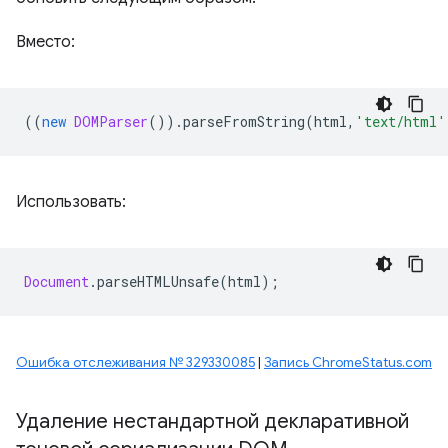
Вместо:
((
new
DOMParser
()).
parseFromString
(
html
,
'text/html'
Использовать:
Document
.
parseHTMLUnsafe
(
html
);
Ошибка отслеживания № 329330085
|
Запись ChromeStatus.com
Удаление нестандартной декларативной