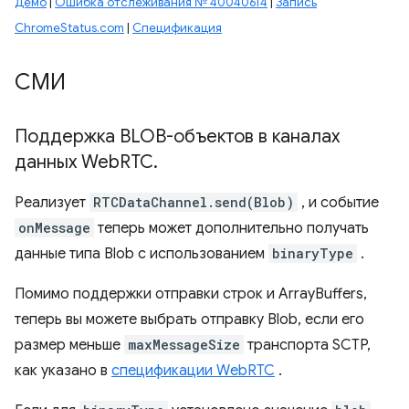
Демо
|
Ошибка отслеживания № 40040614
|
Запись
ChromeStatus.com
|
Спецификация
СМИ
Поддержка BLOB-объектов в каналах
данных Web
RTC
.
Реализует
RTCDataChannel.send(Blob)
, и событие
onMessage
теперь может дополнительно получать
данные типа Blob с использованием
binaryType
.
Помимо поддержки отправки строк и ArrayBuffers,
теперь вы можете выбрать отправку Blob, если его
размер меньше
maxMessageSize
транспорта SCTP,
как указано в
спецификации WebRTC
.