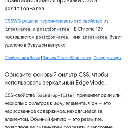
позиционирования привязки CSS в
position-area
CSSWG решила переименовать это свойство
из
inset-area
в
position-area
. В Chrome 129
поставляется
position-area
, имя
inset-area
будет
удалено в будущем выпуске.
Сообщение в блоге
|
Запись ChromeStatus.com
|
Спецификация
Обновите фоновый фильтр CSS
,
чтобы
использовать зеркальный Edge
Mode
.
CSS-свойство
backdrop-filter
применяет один или
несколько фильтров к
фону
элемента. Фон — это
нарисованное содержимое, находящееся за
элементом. Обычный фильтр — это размытие,
позволяющее дизайнерам создавать диалоговые