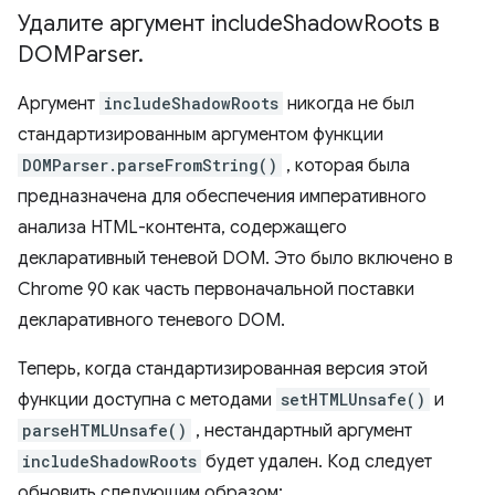
Удалите аргумент include
Shadow
Roots в
DOMParser
.
Аргумент
includeShadowRoots
никогда не был
стандартизированным аргументом функции
DOMParser.parseFromString()
, которая была
предназначена для обеспечения императивного
анализа HTML-контента, содержащего
декларативный теневой DOM. Это было включено в
Chrome 90 как часть первоначальной поставки
декларативного теневого DOM.
Теперь, когда стандартизированная версия этой
функции доступна с методами
setHTMLUnsafe()
и
parseHTMLUnsafe()
, нестандартный аргумент
includeShadowRoots
будет удален. Код следует
обновить следующим образом: