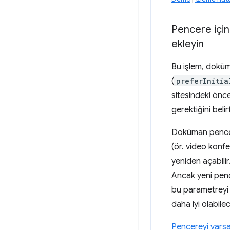
Pencere için
ekleyin
Bu işlem, doküm
(
preferInitia
sitesindeki ön
gerektiğini belirt
Doküman pencere
(ör. video konf
yeniden açabilir
Ancak yeni penc
bu parametreyi 
daha iyi olabilec
Pencereyi vars