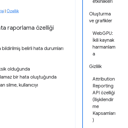
etkinlikleri
işi
|
Özellik
Oluşturma
ve grafikler
hata raporlama özelliği
WebGPU:
İkili kaynak
harmanlam
ldirilmiş belirli hata durumları
a
Gizlilik
eksik olduğunda
rılamaz bir hata oluştuğunda
Attribution
n silme, kullanıcıyı
Reporting
API özelliği
(İlişkilendir
me
Kapsamları
)