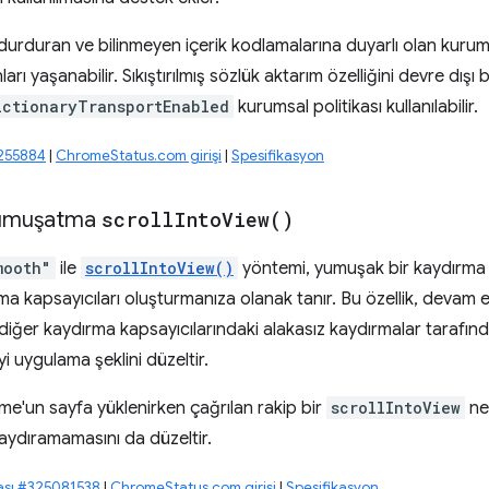
durduran ve bilinmeyen içerik kodlamalarına duyarlı olan kurumsal
rı yaşanabilir. Sıkıştırılmış sözlük aktarım özelliğini devre dışı 
ictionaryTransportEnabled
kurumsal politikası kullanılabilir.
0255884
|
ChromeStatus.com girişi
|
Spesifikasyon
yumuşatma
scroll
Into
View(
)
mooth"
ile
scrollIntoView()
yöntemi, yumuşak bir kaydırma 
ma kapsayıcıları oluşturmanıza olanak tanır. Bu özellik, devam
diğer kaydırma kapsayıcılarındaki alakasız kaydırmalar tarafınd
 uygulama şeklini düzeltir.
me'un sayfa yüklenirken çağrılan rakip bir
scrollIntoView
ne
kaydıramamasını da düzeltir.
ası #325081538
|
ChromeStatus.com girişi
|
Spesifikasyon