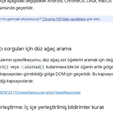
dikçe aşağıdaki değişiklikler Android, ChromeOS, Linux, macO
rümünde geçerlidir.
rı mı görmek istiyorsunuz?
Chrome 130'daki yeniliklere
göz atın.
ı sorguları için düz ağaç arama
arının spesifikasyonu, düz ağaç üst öğelerini aramak için değişt
rt()
veya
::slotted()
kullanmasa bile bir öğenin artık gölge
kapsayıcıları görebildiği gölge DOM için geçerlidir. Bu kapsayı
ldiği kapsayıcılardır.
40876720
|
ChromeStatus.com girişi
|
Spesifikasyonlar
rleştirme: İç içe yerleştirilmiş bildirimler kuralı