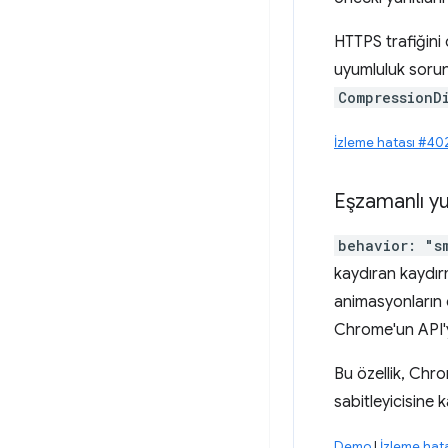
HTTPS trafiğini 
uyumluluk sorunla
CompressionD
İzleme hatası #4
Eşzamanlı 
behavior: "s
kaydıran kaydır
animasyonların 
Chrome'un API'yi
Bu özellik, Chro
sabitleyicisine 
Demo
|
İzleme hat