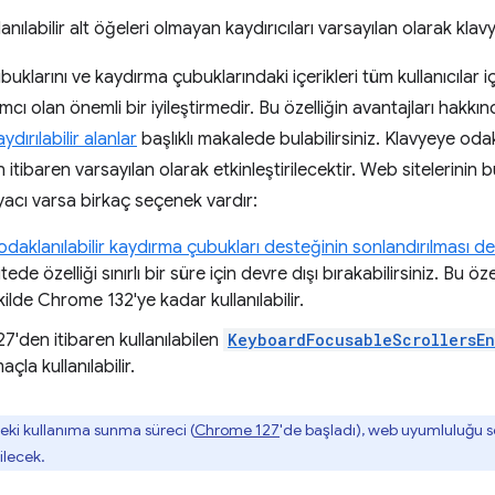
anılabilir alt öğeleri olmayan kaydırıcıları varsayılan olarak klavy
uklarını ve kaydırma çubuklarındaki içerikleri tüm kullanıcılar içi
cı olan önemli bir iyileştirmedir. Bu özelliğin avantajları hakkın
ydırılabilir alanlar
başlıklı makalede bulabilirsiniz. Klavyeye odak
tibaren varsayılan olarak etkinleştirilecektir. Web sitelerinin
yacı varsa birkaç seçenek vardır:
odaklanılabilir kaydırma çubukları desteğinin sonlandırılması
 sitede özelliği sınırlı bir süre için devre dışı bırakabilirsiniz. Bu 
ilde Chrome 132'ye kadar kullanılabilir.
'den itibaren kullanılabilen
KeyboardFocusableScrollersE
çla kullanılabilir.
eki kullanıma sunma süreci (
Chrome 127
'de başladı), web uyumluluğu s
ilecek.