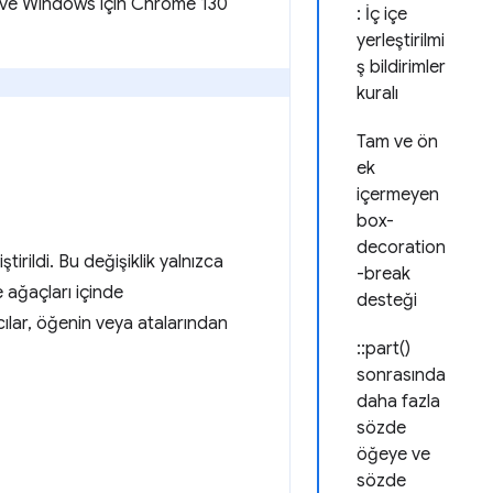
S ve Windows için Chrome 130
: İç içe
yerleştirilmi
ş bildirimler
kuralı
Tam ve ön
ek
içermeyen
box-
decoration
irildi. Bu değişiklik yalnızca
-break
 ağaçları içinde
desteği
cılar, öğenin veya atalarından
::part()
sonrasında
daha fazla
sözde
öğeye ve
sözde