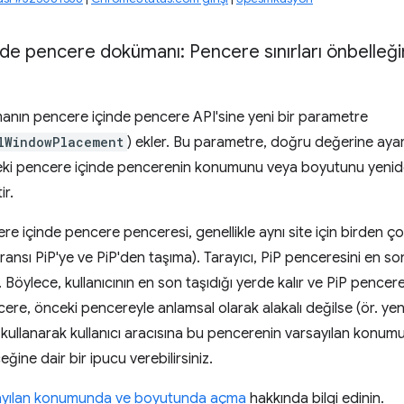
de pencere dokümanı: Pencere sınırları önbelleğ
anın pencere içinde pencere API'sine yeni bir parametre
lWindowPlacement
) ekler. Bu parametre, doğru değerine aya
ceki pencere içinde pencerenin konumunu veya boyutunu yenid
ir.
 içinde pencere penceresi, genellikle aynı site için birden ço
eransı PiP'ye ve PiP'den taşıma). Tarayıcı, PiP penceresini e
. Böylece, kullanıcının en son taşıdığı yerde kalır ve PiP pencere
ere, önceki pencereyle anlamsal olarak alakalı değilse (ör. ye
kullanarak kullanıcı aracısına bu pencerenin varsayılan konu
eğine dair bir ipucu verebilirsiniz.
ayılan konumunda ve boyutunda açma
hakkında bilgi edinin.