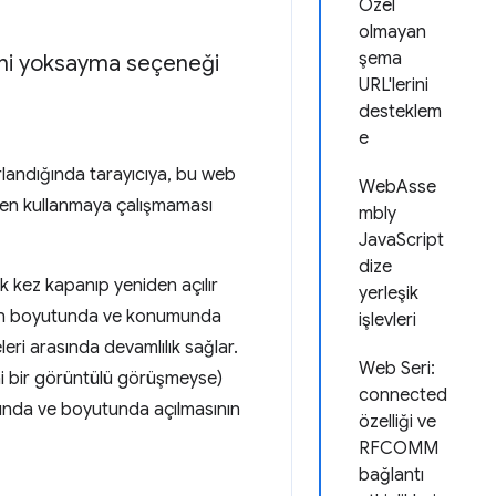
Özel
olmayan
şema
ini yoksayma seçeneği
URL'lerini
desteklem
e
rlandığında tarayıcıya, bu web
WebAsse
en kullanmaya çalışmaması
mbly
JavaScript
dize
k kez kapanıp yeniden açılır
yerleşik
n son boyutunda ve konumunda
işlevleri
leri arasında devamlılık sağlar.
Web Seri:
ni bir görüntülü görüşmeyse)
connected
munda ve boyutunda açılmasının
özelliği ve
RFCOMM
bağlantı