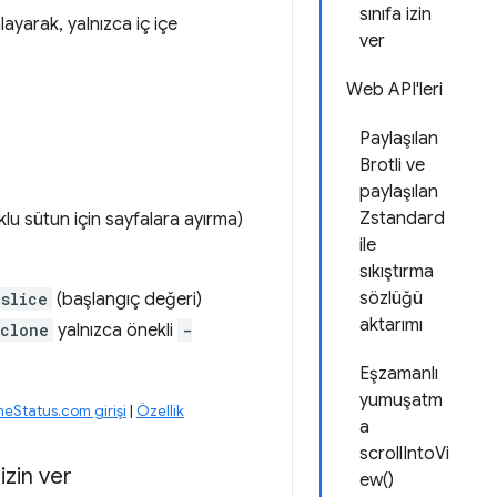
sınıfa izin
layarak, yalnızca iç içe
ver
Web API'leri
Paylaşılan
Brotli ve
paylaşılan
Zstandard
lu sütun için sayfalara ayırma)
ile
sıkıştırma
sözlüğü
slice
(başlangıç değeri)
aktarımı
:clone
yalnızca önekli
-
Eşzamanlı
yumuşatm
eStatus.com girişi
|
Özellik
a
scrollIntoVi
zin ver
ew()