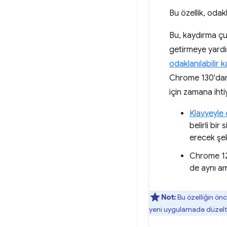
Bu özellik, odakl
Bu, kaydırma çub
getirmeye yardım
odaklanılabilir ka
Chrome 130'dan i
için zamana ihti
Klavyeyle 
belirli bir
erecek şek
Chrome 127
de aynı ama
Not:
Bu özelliğin önc
yeni uygulamada düzelt