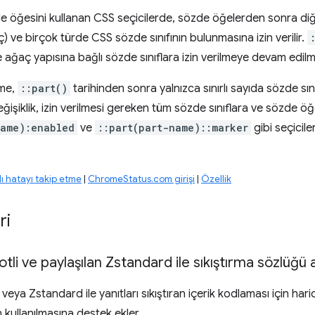
 öğesini kullanan CSS seçicilerde, sözde öğelerden sonra di
ç) ve birçok türde CSS sözde sınıfının bulunmasına izin verilir.
 ve ağaç yapısına bağlı sözde sınıflara izin verilmeye devam edil
me,
::part()
tarihinden sonra yalnızca sınırlı sayıda sözde sı
ğişiklik, izin verilmesi gereken tüm sözde sınıflara ve sözde öğel
name):enabled
ve
::part(part-name)::marker
gibi seçiciler
 hatayı takip etme
|
ChromeStatus.com girişi
|
Özellik
ri
otli ve paylaşılan Zstandard ile sıkıştırma sözlüğü 
i veya Zstandard ile yanıtları sıkıştıran içerik kodlaması için hari
n kullanılmasına destek ekler.