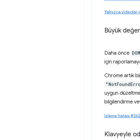
Yalnızca videolar 
Büyük değerl
Daha önce
DO
için raporlamay
Chrome artık bi
"NotFoundErr
uygun düzeltme i
bilgilendirme ve
İzleme hatası #36
Klavyeyle oda