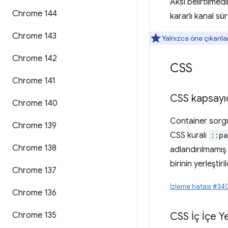
Aksi belirtilme
Chrome 144
kararlı kanal sü
Chrome 143
Yalnızca öne çıkanla
Chrome 142
CSS
Chrome 141
CSS kapsayıc
Chrome 140
Container sorgul
Chrome 139
CSS kuralı
::pa
Chrome 138
adlandırılmamış 
birinin yerleştiri
Chrome 137
İzleme hatası #3
Chrome 136
Chrome 135
CSS İç İçe Ye