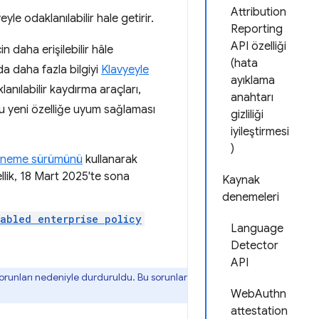
Attribution
eyle odaklanılabilir hale getirir.
Reporting
API özelliği
n daha erişilebilir hâle
(hata
da daha fazla bilgiyi
Klavyeyle
ayıklama
lanılabilir kaydırma araçları,
anahtarı
 bu yeni özelliğe uyum sağlaması
gizliliği
iyileştirmesi
)
 deneme sürümünü
kullanarak
özellik, 18 Mart 2025'te sona
Kaynak
denemeleri
nabled enterprise policy
Language
Detector
API
orunları nedeniyle durduruldu. Bu sorunlar
WebAuthn
attestation