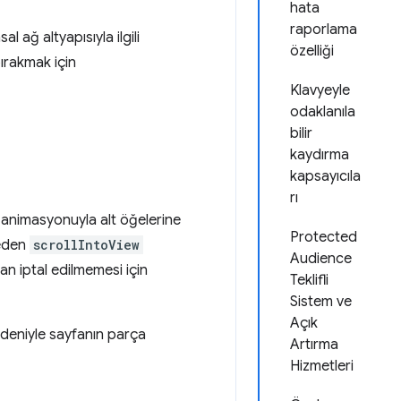
hata
raporlama
 ağ altyapısıyla ilgili
özelliği
bırakmak için
Klavyeyle
odaklanıla
bilir
kaydırma
kapsayıcıla
rı
animasyonuyla alt öğelerine
Protected
 eden
scrollIntoView
Audience
an iptal edilmemesi için
Teklifli
Sistem ve
Açık
deniyle sayfanın parça
Artırma
Hizmetleri