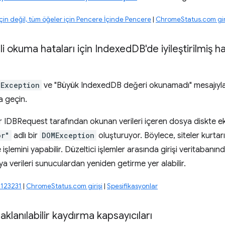
için değil, tüm öğeler için Pencere İçinde Pencere
|
ChromeStatus.com gir
i okuma hataları için Indexed
DB'de iyileştirilmiş 
MException
ve "Büyük IndexedDB değeri okunamadı" mesajıyla bi
a geçin.
r IDBRequest tarafından okunan verileri içeren dosya diskte 
or"
adlı bir
DOMException
oluşturuyor. Böylece, siteler kurta
şlemini yapabilir. Düzeltici işlemler arasında girişi veritabanında
ya verileri sunuculardan yeniden getirme yer alabilir.
2123231
|
ChromeStatus.com girişi
|
Spesifikasyonlar
klanılabilir kaydırma kapsayıcıları