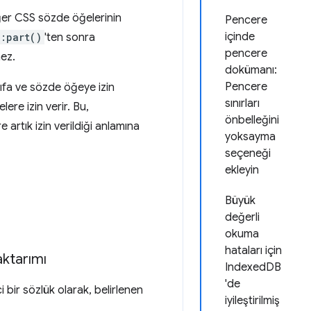
ğer CSS sözde öğelerinin
Pencere
içinde
::part()
'ten sonra
pencere
mez.
dokümanı:
Pencere
nıfa ve sözde öğeye izin
sınırları
ere izin verir. Bu,
önbelleğini
e artık izin verildiği anlamına
yoksayma
seçeneği
ekleyin
Büyük
değerli
okuma
hataları için
aktarımı
IndexedDB
'de
ci bir sözlük olarak, belirlenen
iyileştirilmiş