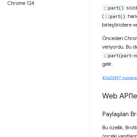
Chrome 124
::part()
sözde
(
::part()
hari
birleştiricilere
Önceden Chro
veriyordu. Bu de
::part(part-
gelir.
40623497 numaralı
Web API'le
Paylaşılan Br
Bu özellik, Brotl
önceki yanıtları