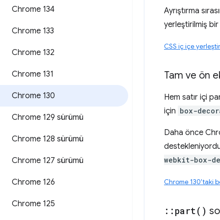
Chrome 134
Ayrıştırma sıras
yerleştirilmiş bi
Chrome 133
CSS iç içe yerleşti
Chrome 132
Chrome 131
Tam ve ön 
Chrome 130
Hem satır içi p
için
box-decor
Chrome 129 sürümü
Daha önce Chro
Chrome 128 sürümü
destekleniyordu
webkit-box-d
Chrome 127 sürümü
Chrome 126
Chrome 130'taki 
Chrome 125
::
part(
)
so