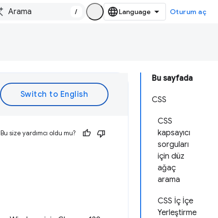
/
Oturum aç
Bu sayfada
CSS
CSS
kapsayıcı
Bu size yardımcı oldu mu?
sorguları
için düz
ağaç
arama
CSS İç İçe
Yerleştirme