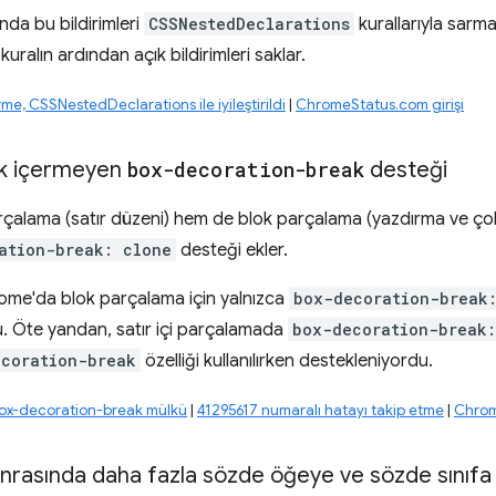
ında bu bildirimleri
CSSNestedDeclarations
kurallarıyla sarma
r kuralın ardından açık bildirimleri saklar.
rme, CSSNestedDeclarations ile iyileştirildi
|
ChromeStatus.com girişi
ek içermeyen
box-decoration-break
desteği
arçalama (satır düzeni) hem de blok parçalama (yazdırma ve çok
ation-break: clone
desteği ekler.
me'da blok parçalama için yalnızca
box-decoration-break:
. Öte yandan, satır içi parçalamada
box-decoration-break
ecoration-break
özelliği kullanılırken destekleniyordu.
box-decoration-break mülkü
|
41295617 numaralı hatayı takip etme
|
Chrom
nrasında daha fazla sözde öğeye ve sözde sınıfa i