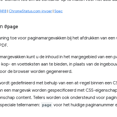
9418
|
ChromeStatus.com-invoer
|
Spec
en
@page
ning toe voor paginamargevakken bij het afdrukken van ee
PDF.
margevakken kunt u de inhoud in het margegebied van een pag
kop- en voetteksten aan te bieden, in plaats van de ingebou
door de browser worden gegenereerd.
ordt gedefinieerd met behulp van een at-regel binnen een 
an een margevak worden gespecificeerd met CSS-eigenschapp
igenschap content. Tellers worden ook ondersteund voor pagi
 speciale tellernamen:
page
voor het huidige paginanummer 