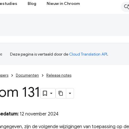
estudies
Blog
Nieuw in Chroom
Deze pagina is vertaald door de
Cloud Translation API
.
opers
Documenten
Release notes
om 131
sedatum:
12 november 2024
angegeven, zijn de volgende wijzigingen van toepassing op de