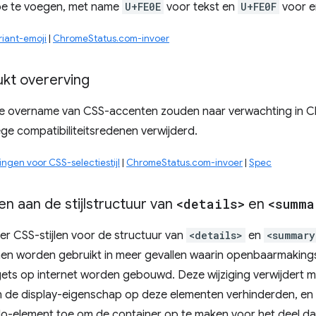
toe te voegen, met name
U+FE0E
voor tekst en
U+FE0F
voor e
iant-emoji
|
ChromeStatus.com-invoer
kt overerving
 de overname van CSS-accenten zouden naar verwachting in 
ge compatibiliteitsredenen verwijderd.
ngen voor CSS-selectiestijl
|
ChromeStatus.com-invoer
|
Spec
n aan de stijlstructuur van
<details>
en
<summa
r CSS-stijlen voor de structuur van
<details>
en
<summary
en worden gebruikt in meer gevallen waarin openbaarmaking
ts op internet worden gebouwd. Deze wijziging verwijdert 
van de display-eigenschap op deze elementen verhinderden, e
-element toe om de container op te maken voor het deel da