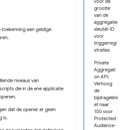
voor de
grootte
van de
aggregatie
sleutel-ID
-toekenning een geldige
voor
ren.
triggerregi
straties
Private
Aggregati
on API:
llende niveaus van
Verhoog
scripts die in de ene applicatie
de
 openen.
bijdragelimi
et naar
rgen dat de opener er geen
100 voor
 is.
Protected
Audience-