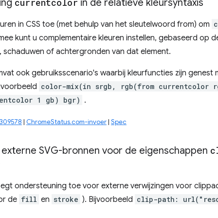
ing
currentcolor
in de relatieve kleursyntaxis
leuren in CSS toe (met behulp van het sleutelwoord from) om
c
mee kunt u complementaire kleuren instellen, gebaseerd op de
, schaduwen of achtergronden van dat element.
vat ook gebruiksscenario's waarbij kleurfuncties zijn genest 
bijvoorbeeld
color-mix(in srgb, rgb(from currentcolor r
entcolor 1 gb) bgr)
.
5309578
|
ChromeStatus.com-invoer
|
Spec
 externe SVG-bronnen voor de eigenschappen
c
*
egt ondersteuning toe voor externe verwijzingen voor clippa
oor de
fill
en
stroke
). Bijvoorbeeld
clip-path: url("res