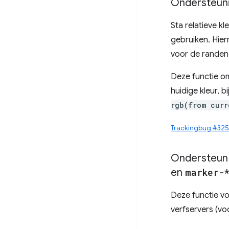
Ondersteun
Sta relatieve k
gebruiken. Hier
voor de randen
Deze functie om
huidige kleur, 
rgb(from curr
Trackingbug #32
Ondersteun
en
marker-
Deze functie vo
verfservers (v