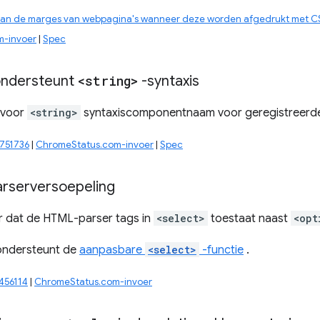
aan de marges van webpagina's wanneer deze worden afgedrukt met C
m-invoer
|
Spec
ndersteunt
<string>
-syntaxis
 voor
<string>
syntaxiscomponentnaam voor geregistreerd
751736
|
ChromeStatus.com-invoer
|
Spec
arserversoepeling
or dat de HTML-parser tags in
<select>
toestaat naast
<opt
 ondersteunt de
aanpasbare
<select>
-functie
.
456114
|
ChromeStatus.com-invoer