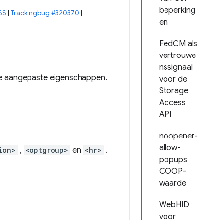
beperking
SS
|
Trackingbug #320370
|
en
FedCM als
vertrouwe
nssignaal
e aangepaste eigenschappen.
voor de
Storage
Access
API
noopener-
allow-
ion>
,
<optgroup>
en
<hr>
.
popups
COOP-
waarde
WebHID
voor