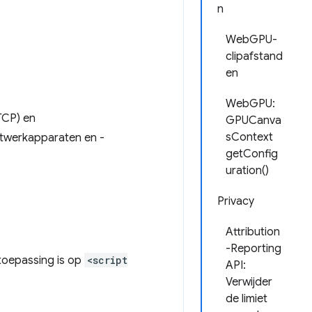
n
WebGPU-
clipafstand
en
WebGPU:
TCP) en
GPUCanva
sContext
twerkapparaten en -
getConfig
uration()
Privacy
Attribution
-Reporting
 toepassing is op
<script
API:
Verwijder
de limiet