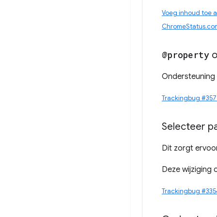
Voeg inhoud toe 
ChromeStatus.co
@property
o
Ondersteuning
Trackingbug #357
Selecteer p
Dit zorgt ervo
Deze wijziging
Trackingbug #335