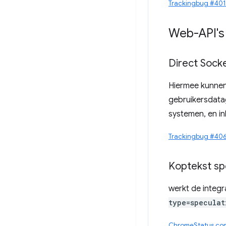
Trackingbug #40
Web-API's
Direct Sock
Hiermee kunnen
gebruikersdata
systemen, en i
Trackingbug #40
Koptekst sp
werkt de integr
type=speculat
ChromeStatus.co