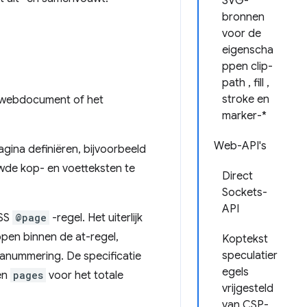
SVG-
bronnen
voor de
eigenscha
ppen clip-
path , fill ,
stroke en
n webdocument of het
marker-*
Web-API's
ina definiëren, bijvoorbeeld
wde kop- en voetteksten te
Direct
Sockets-
API
CSS
@page
-regel. Het uiterlijk
en binnen de at-regel,
Koptekst
speculatier
nanummering. De specificatie
egels
en
pages
voor het totale
vrijgesteld
van CSP-