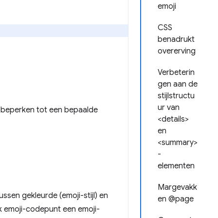
emoji
CSS
benadrukt
overerving
Verbeterin
gen aan de
stijlstructu
ur van
 beperken tot een bepaalde
<details>
en
<summary>
-
elementen
Margevakk
ssen gekleurde (emoji-stijl) en
en @page
k emoji-codepunt een emoji-