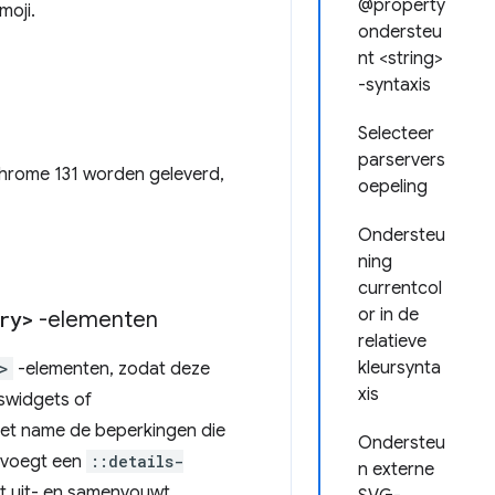
@property
moji.
ondersteu
nt <string>
-syntaxis
Selecteer
parservers
Chrome 131 worden geleverd,
oepeling
Ondersteu
ning
currentcol
or in de
ry>
-elementen
relatieve
kleursynta
>
-elementen, zodat deze
xis
swidgets of
met name de beperkingen die
Ondersteu
n voegt een
::details-
n externe
t uit- en samenvouwt.