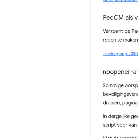
Fed
CM als v
Verzoent de Fe
reden te maken
Trackingbug #33
noopener-a
Sommige oorspr
beveiligingsvere
draaien, pagin
In dergelijke g
script voor kan