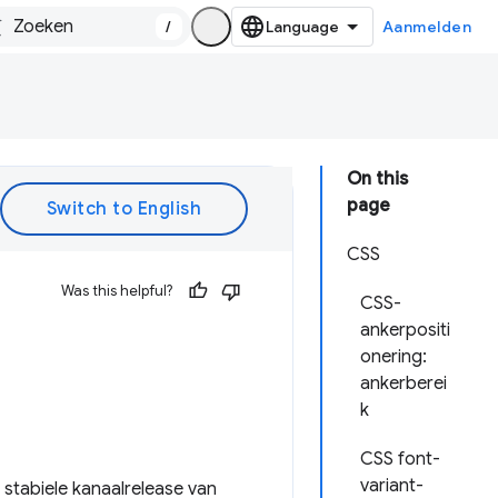
/
Aanmelden
On this
page
CSS
Was this helpful?
CSS-
ankerpositi
onering:
ankerberei
k
CSS font-
variant-
 stabiele kanaalrelease van