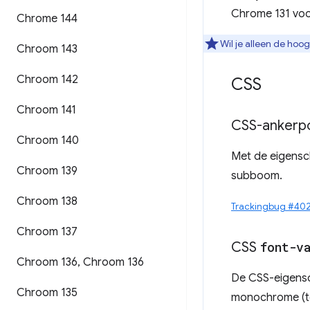
Chrome 131 voo
Chrome 144
Wil je alleen de hoo
Chroom 143
Chroom 142
CSS
Chroom 141
CSS-ankerpo
Chroom 140
Met de eigens
Chroom 139
subboom.
Chroom 138
Trackingbug #40
Chroom 137
CSS
font-v
Chroom 136
,
Chroom 136
De CSS-eigen
Chroom 135
monochrome (tek