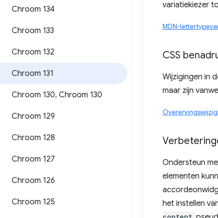
variatiekiezer 
Chroom 134
MDN-lettertypevar
Chroom 133
Chroom 132
CSS benadru
Chroom 131
Wijzigingen in
maar zijn vanwe
Chroom 130
,
Chroom 130
Overervingswijzigi
Chroom 129
Chroom 128
Verbeteringe
Chroom 127
Ondersteun mee
elementen kunn
Chroom 126
accordeonwidge
Chroom 125
het instellen 
content
pseudo