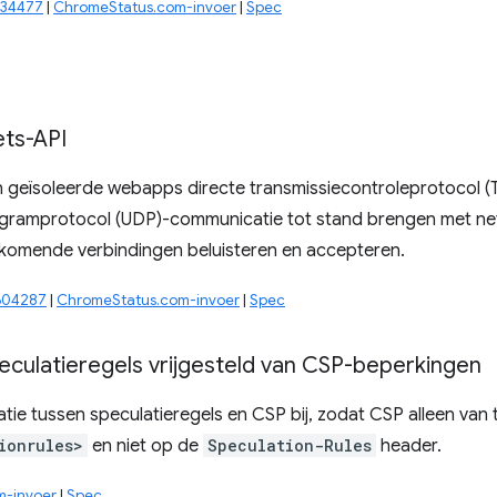
134477
|
ChromeStatus.com-invoer
|
Spec
ets-API
 geïsoleerde webapps directe transmissiecontroleprotocol (
gramprotocol (UDP)-communicatie tot stand brengen met ne
nkomende verbindingen beluisteren en accepteren.
604287
|
ChromeStatus.com-invoer
|
Spec
eculatieregels vrijgesteld van CSP-beperkingen
atie tussen speculatieregels en CSP bij, zodat CSP alleen van
ionrules>
en niet op de
Speculation-Rules
header.
m-invoer
|
Spec