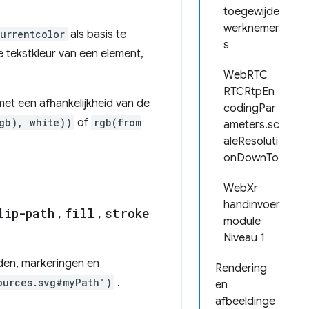
toegewijde
werknemer
urrentcolor
als basis te
s
 tekstkleur van een element,
WebRTC
RTCRtpEn
met een afhankelijkheid van de
codingPar
gb), white))
of
rgb(from
ameters.sc
aleResoluti
onDownTo
WebXr
handinvoer
lip-path
,
fill
,
stroke
module
Niveau 1
den, markeringen en
Rendering
ources.svg#myPath")
.
en
afbeeldinge