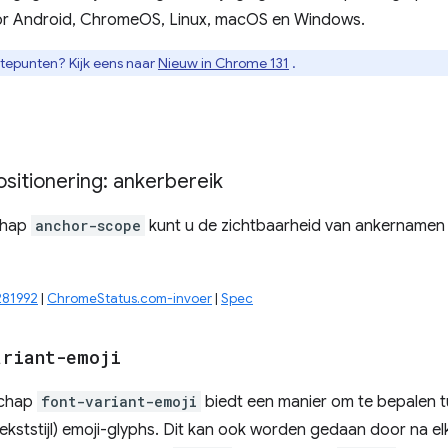
r Android, ChromeOS, Linux, macOS en Windows.
gtepunten? Kijk eens naar
Nieuw in Chrome 131
.
sitionering: ankerbereik
chap
anchor-scope
kunt u de zichtbaarheid van ankernamen
281992
|
ChromeStatus.com-invoer
|
Spec
ariant-emoji
schap
font-variant-emoji
biedt een manier om te bepalen tu
ststijl) emoji-glyphs. Dit kan ook worden gedaan door na el