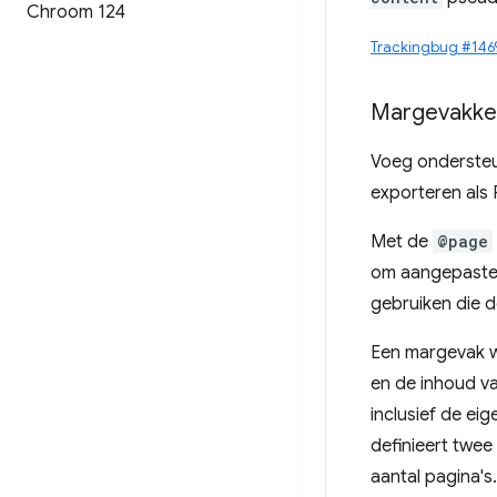
Chroom 124
Trackingbug #146
Margevakk
Voeg ondersteu
exporteren als 
Met de
@page
om aangepaste 
gebruiken die 
Een margevak w
en de inhoud v
inclusief de e
definieert twee
aantal pagina's.