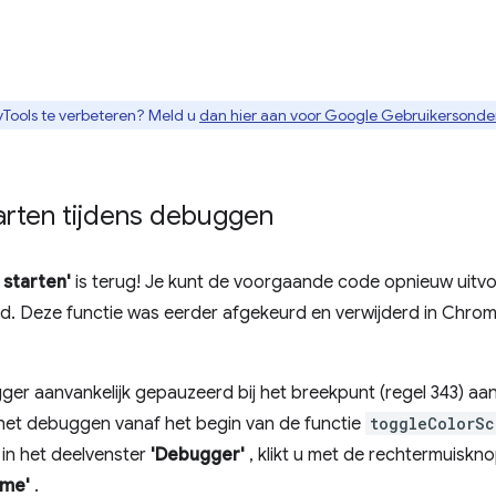
Tools te verbeteren? Meld u
dan hier aan voor Google Gebruikersond
rten tijdens debuggen
starten'
is terug! Je kunt de voorgaande code opnieuw uitvo
d. Deze functie was eerder afgekeurd en verwijderd in Chr
ger aanvankelijk gepauzeerd bij het breekpunt (regel 343) aan
het debuggen vanaf het begin van de functie
toggleColorSc
 in het deelvenster
'Debugger'
, klikt u met de rechtermuiskn
ame'
.