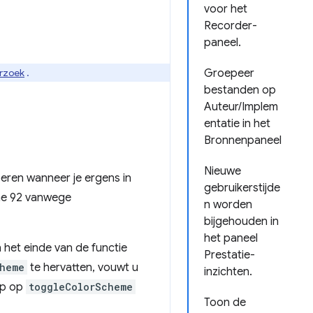
voor het
Recorder-
paneel.
erzoek
.
Groepeer
bestanden op
Auteur/Implem
entatie in het
Bronnenpaneel
Nieuwe
eren wanneer je ergens in
gebruikerstijde
ome 92 vanwege
n worden
bijgehouden in
het paneel
 het einde van de functie
Prestatie-
heme
te hervatten, vouwt u
inzichten.
op op
toggleColorScheme
Toon de