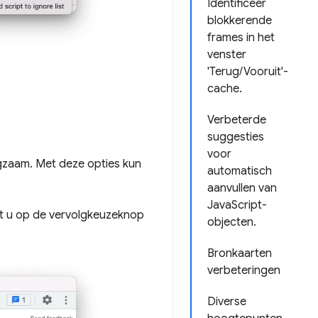
Identificeer
blokkerende
frames in het
venster
'Terug/Vooruit'-
cache.
Verbeterde
suggesties
voor
gzaam. Met deze opties kun
automatisch
aanvullen van
JavaScript-
ikt u op de vervolgkeuzeknop
objecten.
Bronkaarten
verbeteringen
Diverse