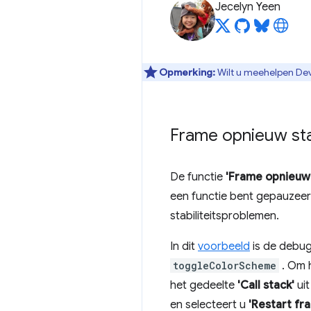
Jecelyn Yeen
Opmerking:
Wilt u meehelpen Dev
Frame opnieuw sta
De functie
'Frame opnieuw 
een functie bent gepauzeer
stabiliteitsproblemen.
In dit
voorbeeld
is de debug
toggleColorScheme
. Om 
het gedeelte
'Call stack'
uit
en selecteert u
'Restart fr