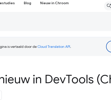
estudies
Blog
Nieuw in Chroom
ina is vertaald door de
Cloud Translation API
.
 nieuw in Dev
Tools (