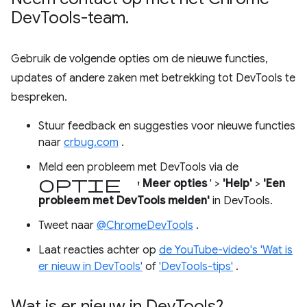
Dev
Tools-team
.
Gebruik de volgende opties om de nieuwe functies,
updates of andere zaken met betrekking tot DevTools te
bespreken.
Stuur feedback en suggesties voor nieuwe functies
naar
crbug.com
.
Meld een probleem met DevTools via de
optie '
Meer opties
' >
'Help'
>
'Een
probleem met DevTools melden'
in DevTools.
Tweet naar
@ChromeDevTools
.
Laat reacties achter op
de YouTube-video's 'Wat is
er nieuw in DevTools'
of
'DevTools-tips'
.
Wat is er nieuw in Dev
Tools?