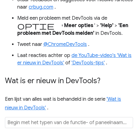
naar
crbug.com
.
Meld een probleem met DevTools via de
optie '
Meer opties
' >
'Help'
>
'Een
probleem met DevTools melden'
in DevTools.
Tweet naar
@ChromeDevTools
.
Laat reacties achter op
de YouTube-video's 'Wat is
er nieuw in DevTools'
of
'DevTools-tips'
.
Wat is er nieuw in Dev
Tools?
Een lijst van alles wat is behandeld in de serie
'Wat is
nieuw in DevTools'
.