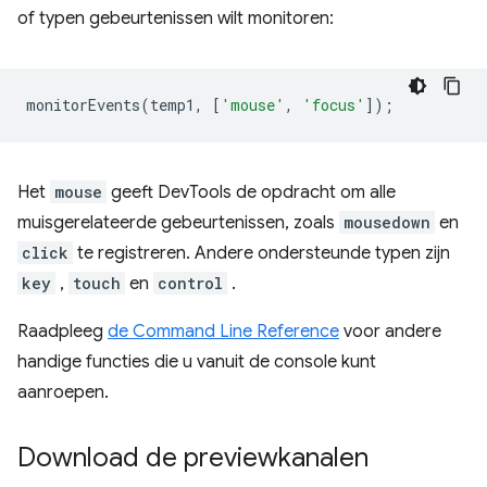
of typen gebeurtenissen wilt monitoren:
monitorEvents
(
temp1
,
[
'mouse'
,
'focus'
]);
Het
mouse
geeft DevTools de opdracht om alle
muisgerelateerde gebeurtenissen, zoals
mousedown
en
click
te registreren. Andere ondersteunde typen zijn
key
,
touch
en
control
.
Raadpleeg
de Command Line Reference
voor andere
handige functies die u vanuit de console kunt
aanroepen.
Download de previewkanalen