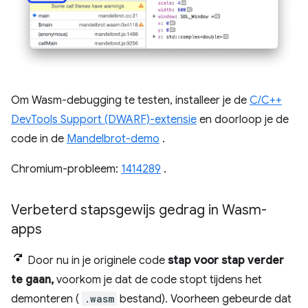
Om Wasm-debugging te testen, installeer je de
C/C++
DevTools Support (DWARF)-extensie
en doorloop je de
code in de
Mandelbrot-demo
.
Chromium-probleem:
1414289
.
Verbeterd stapsgewijs gedrag in Wasm-
apps
Door nu in je originele code
stap voor stap verder
te gaan,
voorkom je dat de code stopt tijdens het
demonteren (
.wasm
bestand). Voorheen gebeurde dat