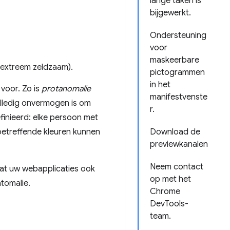
lange taken is
bijgewerkt.
Ondersteuning
voor
maskeerbare
(extreem zeldzaam).
pictogrammen
in het
 voor. Zo is
protanomalie
manifestvenste
olledig onvermogen is om
r.
efinieerd: elke persoon met
betreffende kleuren kunnen
Download de
previewkanalen
Neem contact
dat uw webapplicaties ook
op met het
tomalie.
Chrome
DevTools-
team.