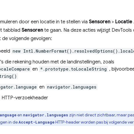
emuleren door een locatie in te stellen via
Sensoren
>
Locatie
t tabblad
Sensoren
te gaan. Na deze acties wijzigt DevTools 
et de volgende gevolgen:
rbeeld
new Intl.NumberFormat().resolvedOptions().local
s die rekening houden met de landinstellingen, zoals
ocaleCompare
en
*.prototype.toLocaleString
, bijvoorbe
tring()
igator.language
en
navigator.languages
HTTP-verzoekheader
en
​​zijn niet direct zichtbaar, maar p
anguage
navigator.languages
ngen in de
HTTP-header worden pas bij volgende ve
Accept-Language