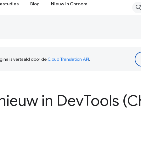
estudies
Blog
Nieuw in Chroom
ina is vertaald door de
Cloud Translation API
.
 nieuw in Dev
Tools (