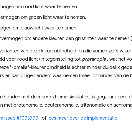
rmogen om rood licht waar te nemen.
vermogen om groen licht waar te nemen.
mogen om blauw licht waar te nemen.
nvermogen om andere kleuren dan grijstinten waar te nemen 
varianten van deze kleurenblindheid, en die komen zelfs vaker
d voor rood licht (in tegenstelling tot
protanopie
, wat het v
Deze "-omalie"-kleurenblindheid is echter minder duidelijk ged
nders en kan dingen anders waarnemen (meer of minder van de 
te houden met de meer extreme simulaties, is gegarandeerd 
en met protanomalie, deuteranomalie, tritanomalie en achroma
m issue #1003700
, of
lees meer over de implementatie
.