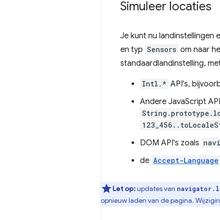
Simuleer locaties
Je kunt nu landinstellingen 
en typ
Sensors
om naar he
standaardlandinstelling, m
Intl.*
API's, bijvoo
Andere JavaScript API'
String.prototype.l
123_456..toLocaleS
DOM API's zoals
nav
de
Accept-Language
Let op:
updates van
navigator.l
opnieuw laden van de pagina. Wijzigi