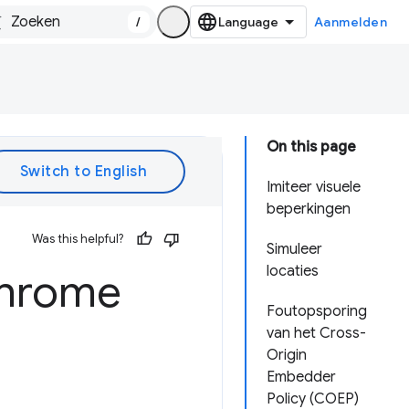
/
Aanmelden
On this page
Imiteer visuele
beperkingen
Was this helpful?
Simuleer
locaties
Chrome
Foutopsporing
van het Cross-
Origin
Embedder
Policy (COEP)