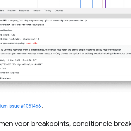
ium issue #1051466
.
men voor breakpoints
,
conditionele brea