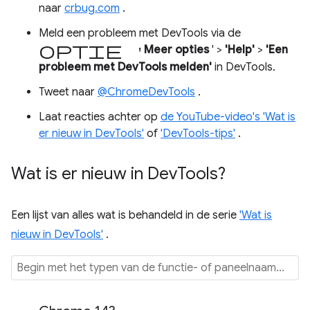
naar
crbug.com
.
Meld een probleem met DevTools via de
optie '
Meer opties
' >
'Help'
>
'Een
probleem met DevTools melden'
in DevTools.
Tweet naar
@ChromeDevTools
.
Laat reacties achter op
de YouTube-video's 'Wat is
er nieuw in DevTools'
of
'DevTools-tips'
.
Wat is er nieuw in Dev
Tools?
Een lijst van alles wat is behandeld in de serie
'Wat is
nieuw in DevTools'
.