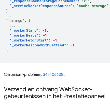
"_responseCacheStorageCacheName"
:
"V1"
,
"_serviceWorkerResponseSource"
:
"cache-storage"
}
...
"timings"
:
{
...
"_workerStart"
:
-1
,
"_workerReady"
:
-1
,
"_workerFetchStart"
:
-1
,
"_workerRespondWithSettled"
:
-1
}
...
Chromium-probleem:
342406608
.
Verzend en ontvang Web
Socket-
gebeurtenissen in het Prestatiepaneel