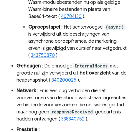
Wasm-modulebestanden nu op als geldige
Wasm-binaire bestanden in plaats van
Base64-tekst (
40784130
).
Oproepstapel
: Het achtervoegsel
(async)
is verwijderd uit de beschrijvingen van
asynchrone oproepframes, de markering
ervan is gewijzigd van cursief naar vetgedrukt
(
343750870
).
Geheugen
: De onnodige
InternalNodes
met
grootte nul zijn verwijderd uit
het overzicht
van de
heapsnapshot (
340200025
).
Netwerk
: Er is een bug verholpen die het
voorvertonen van de inhoud van streamingreacties
verhinderde voor verzoeken die net waren gestart
maar nog geen
responseReceived
gebeurtenis
hadden ontvangen (
338340752
).
Prestatie
: