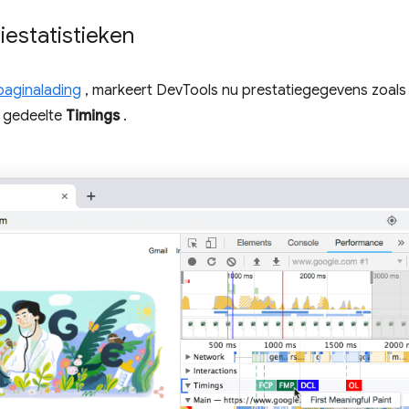
iestatistieken
paginalading
, markeert DevTools nu prestatiegegevens zoal
t gedeelte
Timings
.