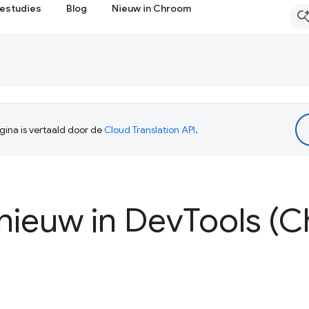
estudies
Blog
Nieuw in Chroom
ina is vertaald door de
Cloud Translation API
.
 nieuw in Dev
Tools (