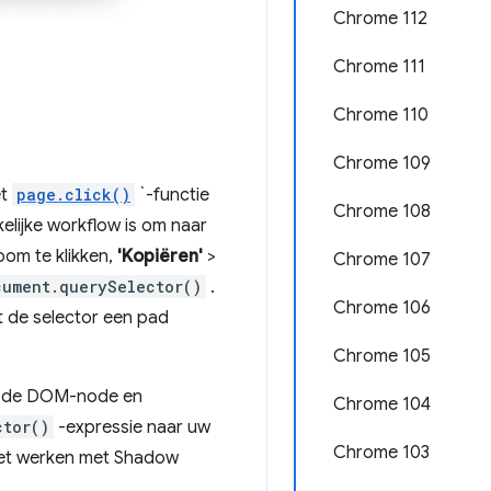
Chrome 112
Chrome 111
Chrome 110
Chrome 109
et
page.click()
`-functie
Chrome 108
elijke workflow is om naar
om te klikken,
'Kopiëren'
>
Chrome 107
cument.querySelector()
.
Chrome 106
t de selector een pad
Chrome 105
op de DOM-node en
Chrome 104
ctor()
-expressie naar uw
Chrome 103
 het werken met Shadow