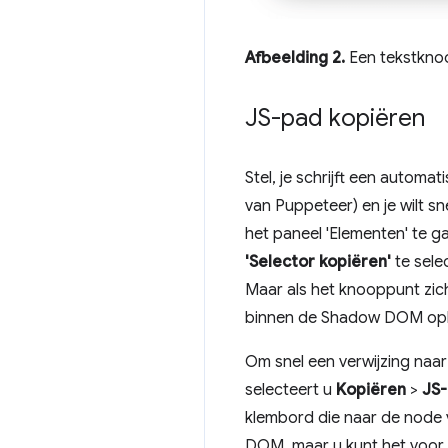
Afbeelding 2.
Een tekstkno
JS-pad kopiëren
Stel, je schrijft een automa
van Puppeteer) en je wilt s
het paneel 'Elementen' te 
'Selector kopiëren'
te sele
Maar als het knooppunt zic
binnen de Shadow DOM opl
Om snel een verwijzing naa
selecteert u
Kopiëren
>
JS-
klembord die naar de node v
DOM, maar u kunt het voor