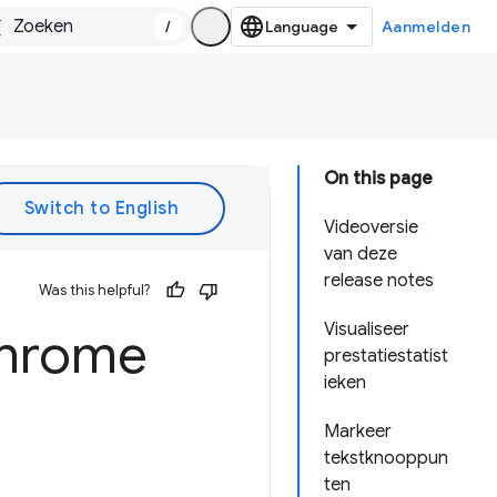
/
Aanmelden
On this page
Videoversie
van deze
release notes
Was this helpful?
Visualiseer
Chrome
prestatiestatist
ieken
Markeer
tekstknooppun
ten