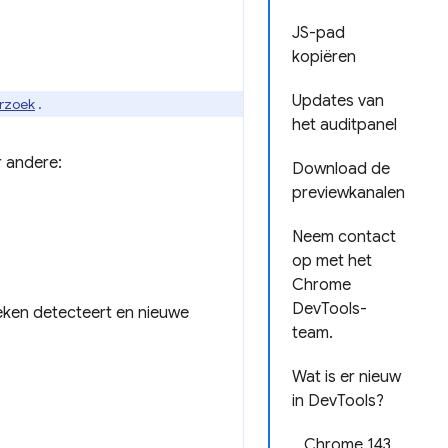
JS-pad
kopiëren
Updates van
erzoek
.
het auditpanel
r andere:
Download de
previewkanalen
Neem contact
op met het
Chrome
DevTools-
heken detecteert en nieuwe
team.
Wat is er nieuw
in DevTools?
Chrome 143