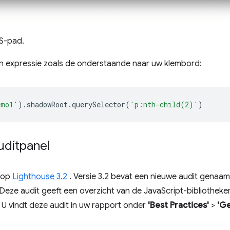
S-pad.
n expressie zoals de onderstaande naar uw klembord:
emo1'
).
shadowRoot
.
querySelector
(
'p:nth-child(2)'
)
uditpanel
u op
Lighthouse 3.2
. Versie 3.2 bevat een nieuwe audit genaam
 Deze audit geeft een overzicht van de JavaScript-bibliothek
 U vindt deze audit in uw rapport onder
'Best Practices'
>
'Ge