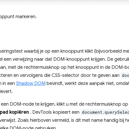
oppunt markeren.
tiseringstest waarbij je op een knooppunt klikt (bijvoorbeeld m
nel een verwijzing naar dat DOM-knooppunt krijgen. De gebruik
gaan, met de rechtermuisknop op het knooppunt in de DOM-bo
cteren en vervolgens die CSS-selector door te geven aan
do
h in een
Shadow DOM
bevindt, werkt deze aanpak niet, omda
evert.
r een DOM-node te krijgen, klikt u met de rechtermuisknop 
pad kopiëren
. DevTools kopieert een
document.querySele
erwijst. Zoals hierboven vermeld, is dit met name handig bij
 elke DOM-node gebruiken.