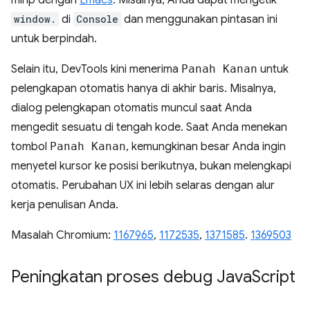
mirip dengan
Emacs
. Misalnya, Anda dapat mengetik
window.
di
Console
dan menggunakan pintasan ini
untuk berpindah.
Selain itu, DevTools kini menerima
Panah Kanan
untuk
pelengkapan otomatis hanya di akhir baris. Misalnya,
dialog pelengkapan otomatis muncul saat Anda
mengedit sesuatu di tengah kode. Saat Anda menekan
tombol
Panah Kanan
, kemungkinan besar Anda ingin
menyetel kursor ke posisi berikutnya, bukan melengkapi
otomatis. Perubahan UX ini lebih selaras dengan alur
kerja penulisan Anda.
Masalah Chromium:
1167965
,
1172535
,
1371585
.
1369503
Peningkatan proses debug Java
Script