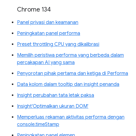
Chrome 134
Panel privasi dan keamanan
Peningkatan panel performa
Preset throttling CPU yang dikalibrasi
Memilih peristiwa performa yang berbeda dalam
percakapan AI yang sama
Penyorotan pihak pertama dan ketiga di Performa
Data kolom dalam tooltip dan insight penanda
Insight perubahan tata letak paksa
Insight'Optimalkan ukuran DOM'
Memperluas rekaman aktivitas performa dengan
console.timeStamp
Peningkatan panel elemen