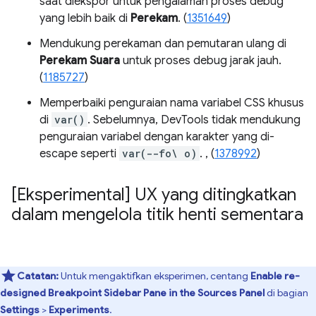
saat diekspor untuk pengalaman proses debug
yang lebih baik di
Perekam
. (
1351649
)
Mendukung perekaman dan pemutaran ulang di
Perekam Suara
untuk proses debug jarak jauh.
(
1185727
)
Memperbaiki penguraian nama variabel CSS khusus
di
var()
. Sebelumnya, DevTools tidak mendukung
penguraian variabel dengan karakter yang di-
escape seperti
var(--fo\ o)
. , (
1378992
)
[Eksperimental] UX yang ditingkatkan
dalam mengelola titik henti sementara
Catatan:
Untuk mengaktifkan eksperimen, centang
Enable re-
designed Breakpoint Sidebar Pane in the Sources Panel
di bagian
Settings
>
Experiments
.