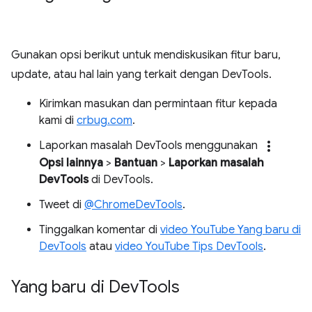
Gunakan opsi berikut untuk mendiskusikan fitur baru,
update, atau hal lain yang terkait dengan DevTools.
Kirimkan masukan dan permintaan fitur kepada
kami di
crbug.com
.
more_vert
Laporkan masalah DevTools menggunakan
Opsi lainnya
>
Bantuan
>
Laporkan masalah
DevTools
di DevTools.
Tweet di
@ChromeDevTools
.
Tinggalkan komentar di
video YouTube Yang baru di
DevTools
atau
video YouTube Tips DevTools
.
Yang baru di Dev
Tools