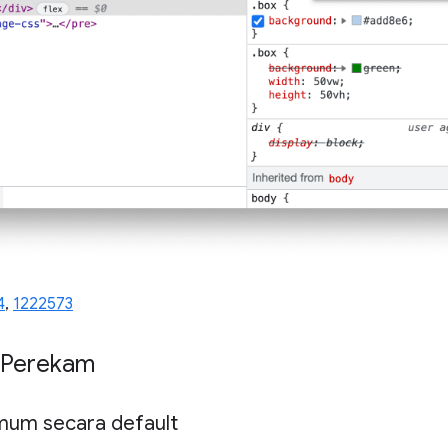
4
,
1222573
 Perekam
mum secara default