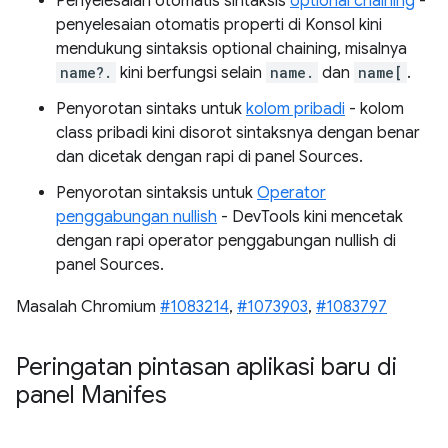
Penyelesaian otomatis sintaksis
optional chaining
-
penyelesaian otomatis properti di Konsol kini
mendukung sintaksis optional chaining, misalnya
name?.
kini berfungsi selain
name.
dan
name[
.
Penyorotan sintaks untuk
kolom pribadi
- kolom
class pribadi kini disorot sintaksnya dengan benar
dan dicetak dengan rapi di panel Sources.
Penyorotan sintaksis untuk
Operator
penggabungan nullish
- DevTools kini mencetak
dengan rapi operator penggabungan nullish di
panel Sources.
Masalah Chromium
#1083214
,
#1073903
,
#1083797
Peringatan pintasan aplikasi baru di
panel Manifes