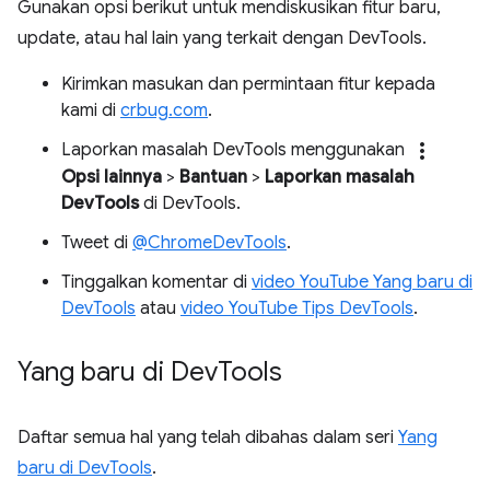
Gunakan opsi berikut untuk mendiskusikan fitur baru,
update, atau hal lain yang terkait dengan DevTools.
Kirimkan masukan dan permintaan fitur kepada
kami di
crbug.com
.
more_vert
Laporkan masalah DevTools menggunakan
Opsi lainnya
>
Bantuan
>
Laporkan masalah
DevTools
di DevTools.
Tweet di
@ChromeDevTools
.
Tinggalkan komentar di
video YouTube Yang baru di
DevTools
atau
video YouTube Tips DevTools
.
Yang baru di Dev
Tools
Daftar semua hal yang telah dibahas dalam seri
Yang
baru di DevTools
.