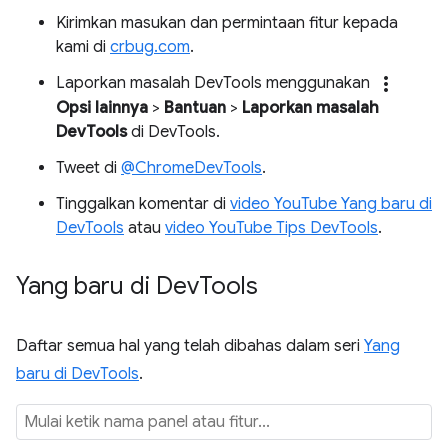
Kirimkan masukan dan permintaan fitur kepada
kami di
crbug.com
.
more_vert
Laporkan masalah DevTools menggunakan
Opsi lainnya
>
Bantuan
>
Laporkan masalah
DevTools
di DevTools.
Tweet di
@ChromeDevTools
.
Tinggalkan komentar di
video YouTube Yang baru di
DevTools
atau
video YouTube Tips DevTools
.
Yang baru di Dev
Tools
Daftar semua hal yang telah dibahas dalam seri
Yang
baru di DevTools
.