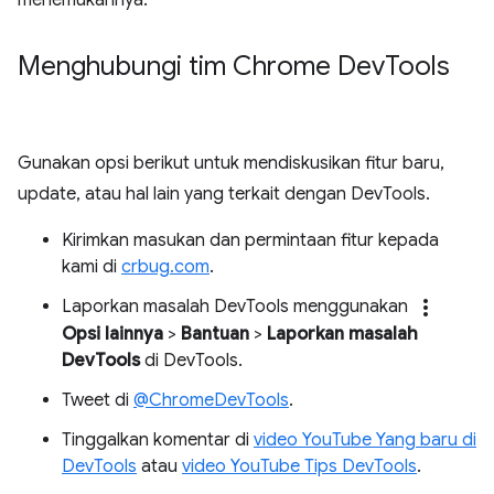
menemukannya.
Menghubungi tim Chrome Dev
Tools
Gunakan opsi berikut untuk mendiskusikan fitur baru,
update, atau hal lain yang terkait dengan DevTools.
Kirimkan masukan dan permintaan fitur kepada
kami di
crbug.com
.
more_vert
Laporkan masalah DevTools menggunakan
Opsi lainnya
>
Bantuan
>
Laporkan masalah
DevTools
di DevTools.
Tweet di
@ChromeDevTools
.
Tinggalkan komentar di
video YouTube Yang baru di
DevTools
atau
video YouTube Tips DevTools
.