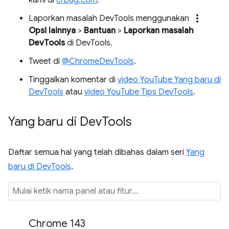
more_vert
Laporkan masalah DevTools menggunakan
Opsi lainnya
>
Bantuan
>
Laporkan masalah
DevTools
di DevTools.
Tweet di
@ChromeDevTools
.
Tinggalkan komentar di
video YouTube Yang baru di
DevTools
atau
video YouTube Tips DevTools
.
Yang baru di Dev
Tools
Daftar semua hal yang telah dibahas dalam seri
Yang
baru di DevTools
.
Chrome 143