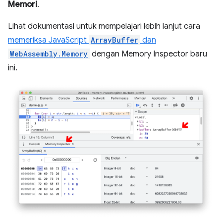
Memori
.
Lihat dokumentasi untuk mempelajari lebih lanjut cara
memeriksa JavaScript
ArrayBuffer
dan
WebAssembly.Memory
dengan Memory Inspector baru
ini.