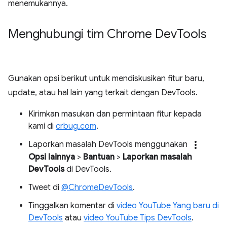
menemukannya.
Menghubungi tim Chrome Dev
Tools
Gunakan opsi berikut untuk mendiskusikan fitur baru,
update, atau hal lain yang terkait dengan DevTools.
Kirimkan masukan dan permintaan fitur kepada
kami di
crbug.com
.
more_vert
Laporkan masalah DevTools menggunakan
Opsi lainnya
>
Bantuan
>
Laporkan masalah
DevTools
di DevTools.
Tweet di
@ChromeDevTools
.
Tinggalkan komentar di
video YouTube Yang baru di
DevTools
atau
video YouTube Tips DevTools
.