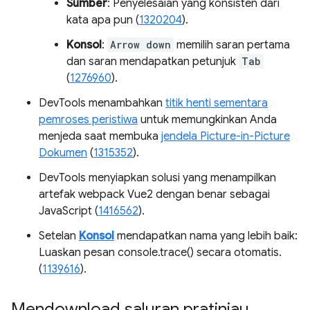
Sumber
: Penyelesaian yang konsisten dari
kata apa pun (
1320204
).
Konsol
:
Arrow down
memilih saran pertama
dan saran mendapatkan petunjuk
Tab
(
1276960
).
DevTools menambahkan
titik henti sementara
pemroses peristiwa
untuk memungkinkan Anda
menjeda saat membuka
jendela Picture-in-Picture
Dokumen
(
1315352
).
DevTools menyiapkan solusi yang menampilkan
artefak webpack Vue2 dengan benar sebagai
JavaScript (
1416562
).
Setelan
Konsol
mendapatkan nama yang lebih baik:
Luaskan pesan console.trace() secara otomatis.
(
1139616
).
Mendownload saluran pratinjau