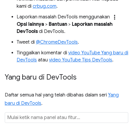
kami di
crbug.com
.
more_vert
Laporkan masalah DevTools menggunakan
Opsi lainnya
>
Bantuan
>
Laporkan masalah
DevTools
di DevTools.
Tweet di
@ChromeDevTools
.
Tinggalkan komentar di
video YouTube Yang baru di
DevTools
atau
video YouTube Tips DevTools
.
Yang baru di Dev
Tools
Daftar semua hal yang telah dibahas dalam seri
Yang
baru di DevTools
.