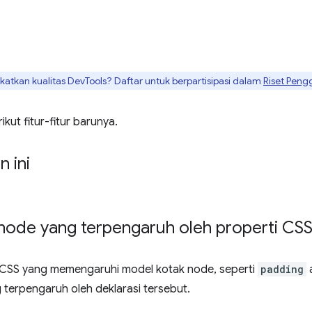
tkan kualitas DevTools? Daftar untuk berpartisipasi dalam
Riset Peng
kut fitur-fitur barunya.
n ini
ode yang terpengaruh oleh properti CS
i CSS yang memengaruhi model kotak node, seperti
padding
erpengaruh oleh deklarasi tersebut.