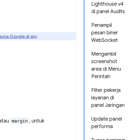
Lighthouse v4
di panel Audits
Penampil
pesan biner
guna Google di sini
.
WebSocket
Mengambil
screenshot
area di Menu
Perintah
Filter pekerja
layanan di
S
panel Jaringan
Update panel
atau
margin
, untuk
performa