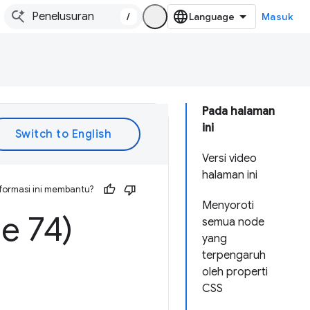
/
Masuk
Pada halaman
ini
Versi video
halaman ini
formasi ini membantu?
Menyoroti
e 74)
semua node
yang
terpengaruh
oleh properti
CSS