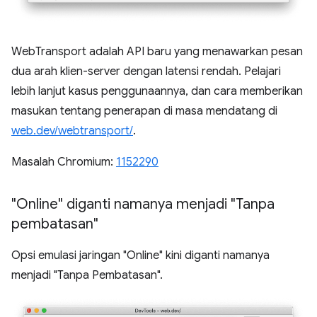
WebTransport adalah API baru yang menawarkan pesan
dua arah klien-server dengan latensi rendah. Pelajari
lebih lanjut kasus penggunaannya, dan cara memberikan
masukan tentang penerapan di masa mendatang di
web.dev/webtransport/
.
Masalah Chromium:
1152290
"Online" diganti namanya menjadi "Tanpa
pembatasan"
Opsi emulasi jaringan "Online" kini diganti namanya
menjadi "Tanpa Pembatasan".