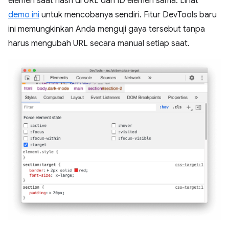
elemen saat hash di URL dan ID elemen sama. Lihat
demo ini
untuk mencobanya sendiri. Fitur DevTools baru
ini memungkinkan Anda menguji gaya tersebut tanpa
harus mengubah URL secara manual setiap saat.