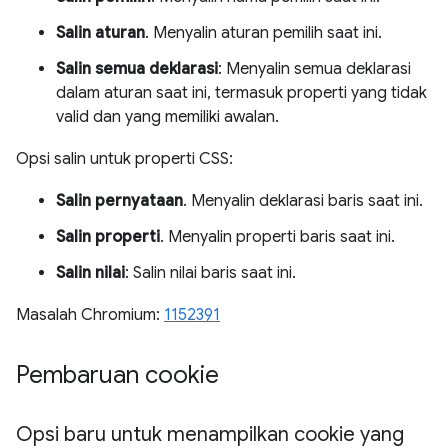
Salin aturan
. Menyalin aturan pemilih saat ini.
Salin semua deklarasi
: Menyalin semua deklarasi
dalam aturan saat ini, termasuk properti yang tidak
valid dan yang memiliki awalan.
Opsi salin untuk properti CSS:
Salin pernyataan
. Menyalin deklarasi baris saat ini.
Salin properti
. Menyalin properti baris saat ini.
Salin nilai
: Salin nilai baris saat ini.
Masalah Chromium:
1152391
Pembaruan cookie
Opsi baru untuk menampilkan cookie yang