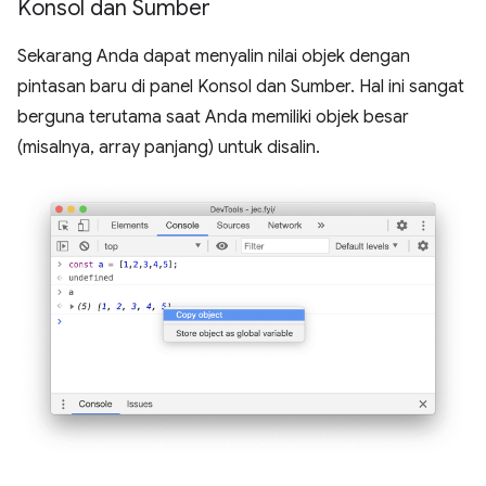
Konsol dan Sumber
Sekarang Anda dapat menyalin nilai objek dengan
pintasan baru di panel Konsol dan Sumber. Hal ini sangat
berguna terutama saat Anda memiliki objek besar
(misalnya, array panjang) untuk disalin.