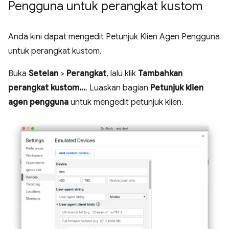
Pengguna untuk perangkat kustom
Anda kini dapat mengedit Petunjuk Klien Agen Pengguna
untuk perangkat kustom.
Buka
Setelan
>
Perangkat
, lalu klik
Tambahkan
perangkat kustom...
. Luaskan bagian
Petunjuk klien
agen pengguna
untuk mengedit petunjuk klien.