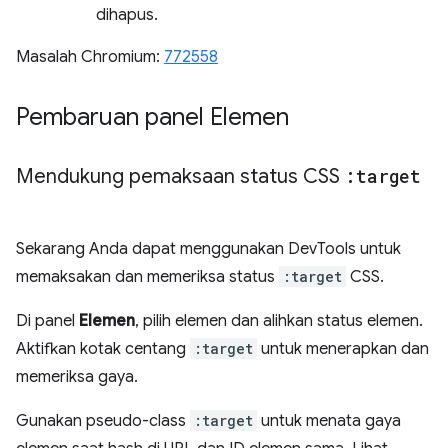
dihapus.
Masalah Chromium:
772558
Pembaruan panel Elemen
Mendukung pemaksaan status CSS
:target
Sekarang Anda dapat menggunakan DevTools untuk
memaksakan dan memeriksa status
:target
CSS.
Di panel
Elemen
, pilih elemen dan alihkan status elemen.
Aktifkan kotak centang
:target
untuk menerapkan dan
memeriksa gaya.
Gunakan pseudo-class
:target
untuk menata gaya