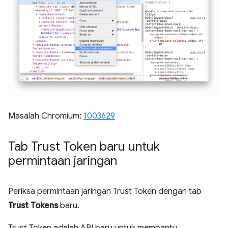
Masalah Chromium:
1003629
Tab Trust Token baru untuk
permintaan jaringan
Periksa permintaan jaringan Trust Token dengan tab
Trust Tokens
baru.
Trust Token adalah API baru untuk membantu