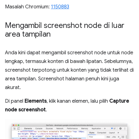
Masalah Chromium:
1150883
Mengambil screenshot node di luar
area tampilan
Anda kini dapat mengambil screenshot node untuk node
lengkap, termasuk konten di bawah lipatan. Sebelumnya,
screenshot terpotong untuk konten yang tidak terlihat di
area tampilan. Screenshot halaman penuh kini juga
akurat.
Di panel
Elements
, klik kanan elemen, lalu pilih
Capture
node screenshot
.