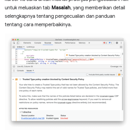
untuk meluaskan tab
Masalah
, yang memberikan detail
selengkapnya tentang pengecualian dan panduan
tentang cara memperbaikinya.