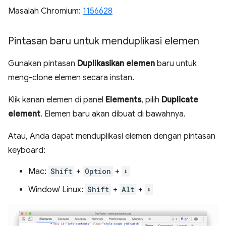
Masalah Chromium:
1156628
Pintasan baru untuk menduplikasi elemen
Gunakan pintasan
Duplikasikan elemen
baru untuk
meng-clone elemen secara instan.
Klik kanan elemen di panel
Elements
, pilih
Duplicate
element
. Elemen baru akan dibuat di bawahnya.
Atau, Anda dapat menduplikasi elemen dengan pintasan
keyboard:
Mac:
Shift
+
Option
+
⬇️
Window/ Linux:
Shift
+
Alt
+
⬇️