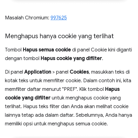
Masalah Chromium:
997625
Menghapus hanya cookie yang terlihat
Tombol
Hapus semua cookie
di panel Cookie kini diganti
dengan tombol
Hapus cookie yang difilter
.
Di panel
Application
> panel
Cookies
, masukkan teks di
kotak teks untuk memfilter cookie. Dalam contoh ini, kita
memfilter daftar menurut "PREF". Klik tombol
Hapus
cookie yang difilter
untuk menghapus cookie yang
terlihat. Hapus teks filter dan Anda akan melihat cookie
lainnya tetap ada dalam daftar. Sebelumnya, Anda hanya
memiliki opsi untuk menghapus semua cookie.