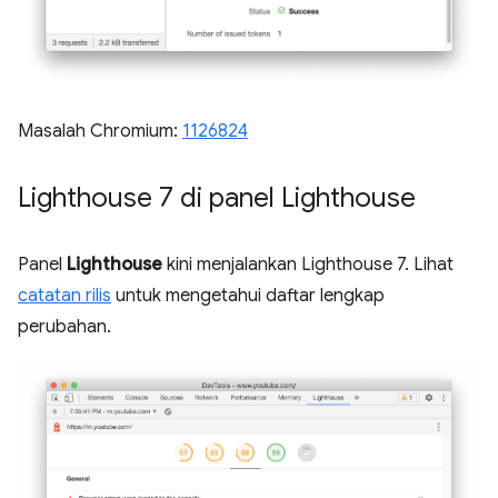
Masalah Chromium:
1126824
Lighthouse 7 di panel Lighthouse
Panel
Lighthouse
kini menjalankan Lighthouse 7. Lihat
catatan rilis
untuk mengetahui daftar lengkap
perubahan.