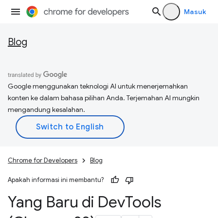
Masuk
Blog
Google menggunakan teknologi AI untuk menerjemahkan
konten ke dalam bahasa pilihan Anda. Terjemahan AI mungkin
mengandung kesalahan.
Chrome for Developers
Blog
Apakah informasi ini membantu?
Yang Baru di Dev
Tools