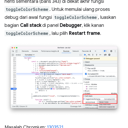
henti sementara (baris 343) di dekat akhir fungsi
toggleColorScheme
. Untuk memulai ulang proses
debug dari awal fungsi
toggleColorScheme
, luaskan
bagian
Call stack
di panel
Debugger
, klik kanan
toggleColorScheme
, lalu pilih
Restart frame
.
Masalah Chromium:
1303521