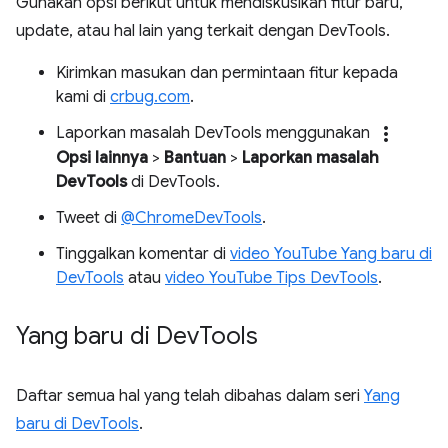
Gunakan opsi berikut untuk mendiskusikan fitur baru,
update, atau hal lain yang terkait dengan DevTools.
Kirimkan masukan dan permintaan fitur kepada
kami di
crbug.com
.
more_vert
Laporkan masalah DevTools menggunakan
Opsi lainnya
>
Bantuan
>
Laporkan masalah
DevTools
di DevTools.
Tweet di
@ChromeDevTools
.
Tinggalkan komentar di
video YouTube Yang baru di
DevTools
atau
video YouTube Tips DevTools
.
Yang baru di Dev
Tools
Daftar semua hal yang telah dibahas dalam seri
Yang
baru di DevTools
.