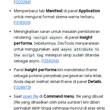
(
1323286
)
Memperbarui tab
Manifest
di panel
Application
untuk mengurai format skema warna terbaru.
(
1318305
)
Meningkatkan saran untuk masalah pemblokiran
rendering
<script async>
di panel
Insight
performa
. Sebelumnya, DevTools menyarankan
untuk menggunakan
add async attribute to
the script tag
meskipun skrip sudah ditandai
sebagai async. (
1334096
)
Panel
Insight performa
kini mendeteksi iframe
sebagai potensi penyebab pergeseran tata letak.
Anda dapat melihat detail iframe di panel
Details
.
(
1328873
)
Saat
open file
di
Command menu
, file yang dibuat
(file yang dihasilkan oleh peta sumber) kini diberi
peringkat lebih tinggi sehingga muncul di atas skrip