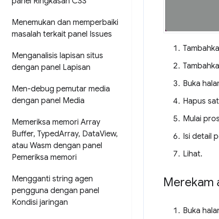
panel Ringkasan CSS
Menemukan dan memperbaiki
masalah terkait panel Issues
Tambahkan
Menganalisis lapisan situs
Tambahkan
dengan panel Lapisan
Buka hala
Men-debug pemutar media
dengan panel Media
Hapus sat
Mulai pro
Memeriksa memori Array
Buffer
,
Typed
Array
,
Data
View
,
Isi detail
atau Wasm dengan panel
Lihat.
Pemeriksa memori
Mengganti string agen
Merekam a
pengguna dengan panel
Kondisi jaringan
Buka hal