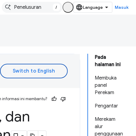
/
Masuk
Pada
halaman ini
Membuka
panel
Perekam
 informasi ini membantu?
Pengantar
,
dan
Merekam
alur
an
penggunaan