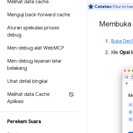
Melihat data cache
Catatan:
Fitur ini 
Menguji back-forward cache
Membuka 
Aturan spekulasi proses
debug
Buka Dev
Men-debug alat Web
MCP
Klik
Opsi l
Men-debug layanan latar
belakang
Lihat detail bingkai
Melihat data Cache
Aplikasi
Perekam Suara