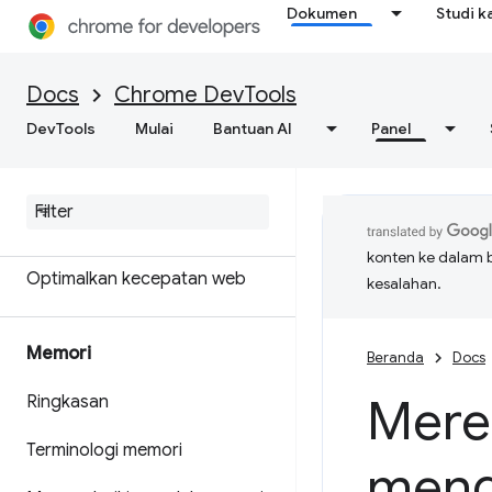
Dokumen
Studi k
Dapatkan hasil analisis yang
bisa ditindaklanjuti tentang
performa situs Anda
Docs
Chrome DevTools
DevTools
Menyimpan rekaman aktivitas
Mulai
Bantuan AI
Panel
performa
Mercusuar
konten ke dalam 
Optimalkan kecepatan web
kesalahan.
Memori
Beranda
Docs
Mer
Ringkasan
Terminologi memori
meng