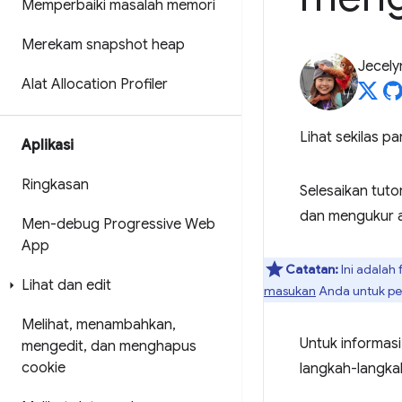
Memperbaiki masalah memori
Merekam snapshot heap
Jecely
Alat Allocation Profiler
Lihat sekilas p
Aplikasi
Ringkasan
Selesaikan tuto
dan mengukur 
Men-debug Progressive Web
App
Catatan:
Ini adalah 
Lihat dan edit
masukan
Anda untuk pen
Melihat
,
menambahkan
,
Untuk informas
mengedit
,
dan menghapus
cookie
langkah-langkah