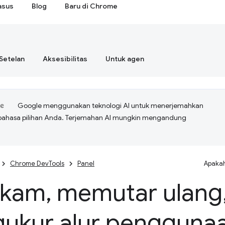
asus
Blog
Baru di Chrome
Setelan
Aksesibilitas
Untuk agen
Google menggunakan teknologi AI untuk menerjemahkan
bahasa pilihan Anda. Terjemahan AI mungkin mengandung
Chrome DevTools
Panel
Apakah
ekam
,
memutar ulang
ukur alur pengguna