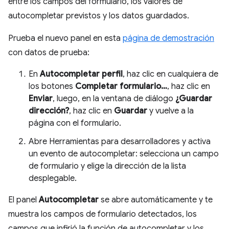
entre los campos del formulario, los valores de
autocompletar previstos y los datos guardados.
Prueba el nuevo panel en esta
página de demostración
con datos de prueba:
En
Autocompletar perfil
, haz clic en cualquiera de
los botones
Completar formulario…
, haz clic en
Enviar
, luego, en la ventana de diálogo
¿Guardar
dirección?
, haz clic en
Guardar
y vuelve a la
página con el formulario.
Abre Herramientas para desarrolladores y activa
un evento de autocompletar: selecciona un campo
de formulario y elige la dirección de la lista
desplegable.
El panel
Autocompletar
se abre automáticamente y te
muestra los campos de formulario detectados, los
campos que infirió la función de autocompletar y los