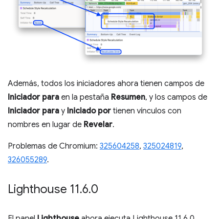
Además, todos los iniciadores ahora tienen campos de
Iniciador para
en la pestaña
Resumen
, y los campos de
Iniciador para
y
Iniciado por
tienen vínculos con
nombres en lugar de
Revelar
.
Problemas de Chromium:
325604258
,
325024819
,
326055289
.
Lighthouse 11
.
6
.
0
El panel
Lighthouse
ahora ejecuta Lighthouse 11.6.0.