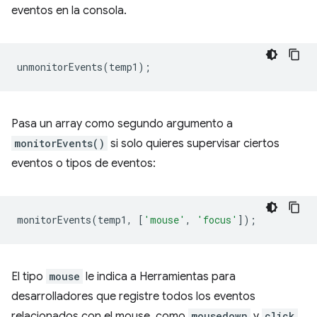
eventos en la consola.
unmonitorEvents
(
temp1
);
Pasa un array como segundo argumento a
monitorEvents()
si solo quieres supervisar ciertos
eventos o tipos de eventos:
monitorEvents
(
temp1
,
[
'mouse'
,
'focus'
]);
El tipo
mouse
le indica a Herramientas para
desarrolladores que registre todos los eventos
relacionados con el mouse, como
mousedown
y
click
.