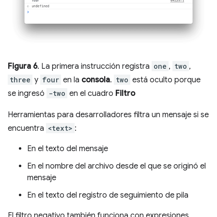
Figura 6
. La primera instrucción registra
one
,
two
,
three
y
four
en la
consola
.
two
está oculto porque
se ingresó
-two
en el cuadro
Filtro
Herramientas para desarrolladores filtra un mensaje si se
encuentra
<text>
:
En el texto del mensaje
En el nombre del archivo desde el que se originó el
mensaje
En el texto del registro de seguimiento de pila
El filtro negativo también funciona con expresiones