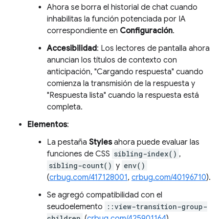
Ahora se borra el historial de chat cuando
inhabilitas la función potenciada por IA
correspondiente en
Configuración
.
Accesibilidad
: Los lectores de pantalla ahora
anuncian los títulos de contexto con
anticipación, "Cargando respuesta" cuando
comienza la transmisión de la respuesta y
"Respuesta lista" cuando la respuesta está
completa.
Elementos
:
La pestaña
Styles
ahora puede evaluar las
funciones de CSS
sibling-index()
,
sibling-count()
y
env()
(
crbug.com/417128001
,
crbug.com/40196710
).
Se agregó compatibilidad con el
seudoelemento
::view-transition-group-
children
(
crbug.com/425901164
).