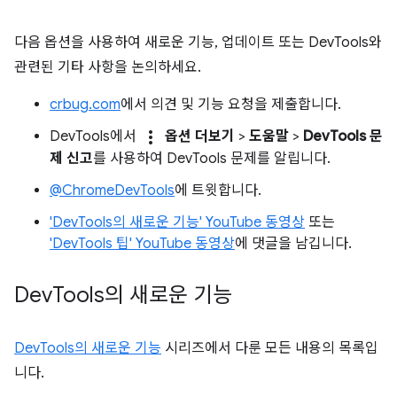
다음 옵션을 사용하여 새로운 기능, 업데이트 또는 DevTools와
관련된 기타 사항을 논의하세요.
crbug.com
에서 의견 및 기능 요청을 제출합니다.
more_vert
DevTools에서
옵션 더보기
>
도움말
>
DevTools 문
제 신고
를 사용하여 DevTools 문제를 알립니다.
@ChromeDevTools
에 트윗합니다.
'DevTools의 새로운 기능' YouTube 동영상
또는
'DevTools 팁' YouTube 동영상
에 댓글을 남깁니다.
Dev
Tools의 새로운 기능
DevTools의 새로운 기능
시리즈에서 다룬 모든 내용의 목록입
니다.