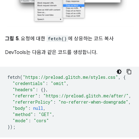
그림 5
. 요청에 대한
fetch()
에 상응하는 코드 복사
DevTools는 다음과 같은 코드를 생성합니다.
fetch
(
"https://preload.glitch.me/styles.css"
,
{
"credentials"
:
"omit"
,
"headers"
:
{},
"referrer"
:
"https://preload.glitch.me/after/"
,
"referrerPolicy"
:
"no-referrer-when-downgrade"
,
"body"
:
null
,
"method"
:
"GET"
,
"mode"
:
"cors"
});