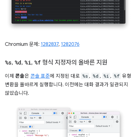
Chromium 문제:
1282837
,
1282076
%s
,
%d
,
%i
,
%f
형식 지정자의 올바른 지원
이제
콘솔
은
콘솔 표준
에 지정된 대로
%s
,
%d
,
%i
,
%f
유형
변환을 올바르게 실행합니다. 이전에는 대화 결과가 일관되지
않았습니다.