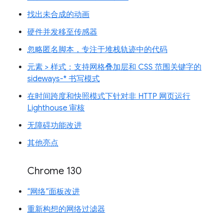
找出未合成的动画
硬件并发移至传感器
忽略匿名脚本，专注于堆栈轨迹中的代码
元素 > 样式：支持网格叠加层和 CSS 范围关键字的
sideways-* 书写模式
在时间跨度和快照模式下针对非 HTTP 网页运行
Lighthouse 审核
无障碍功能改进
其他亮点
Chrome 130
“网络”面板改进
重新构想的网络过滤器