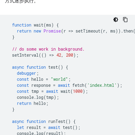
方式逐步执行。
function
wait
(
ms
)
{
return
new
Promise
(
r
=
>
setTimeout
(
r
,
ms
)).
then
}
// do some work in background.
setInterval
(()
=
>
42
,
200
);
async
function
test
()
{
debugger
;
const
hello
=
"world"
;
const
response
=
await
fetch
(
'index.html'
);
const
tmp
=
await
wait
(
1000
);
console
.
log
(
tmp
);
return
hello
;
}
async
function
runTest
()
{
let
result
=
await
test
();
console
.
log
(
result
);