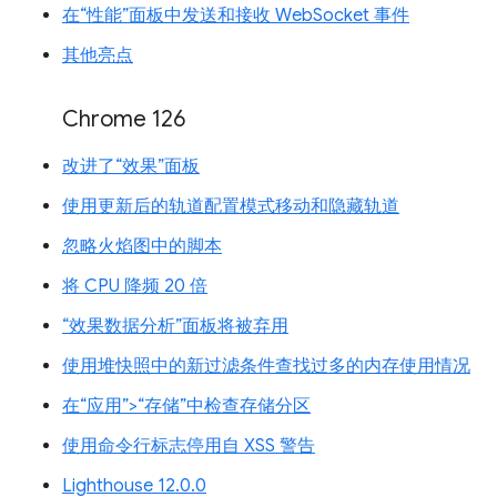
在“性能”面板中发送和接收 WebSocket 事件
其他亮点
Chrome 126
改进了“效果”面板
使用更新后的轨道配置模式移动和隐藏轨道
忽略火焰图中的脚本
将 CPU 降频 20 倍
“效果数据分析”面板将被弃用
使用堆快照中的新过滤条件查找过多的内存使用情况
在“应用”>“存储”中检查存储分区
使用命令行标志停用自 XSS 警告
Lighthouse 12.0.0