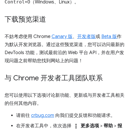
Control
+
O
（Windows、Linux）。
下载预览渠道
不妨考虑使用 Chrome
Canary 版
、
开发者版
或
Beta 版
作
为默认开发浏览器。通过这些预览渠道，您可以访问最新的
DevTools 功能，测试最前沿的 Web 平台 API，并在用户发
现问题之前帮助您找到网站上的问题！
与 Chrome 开发者工具团队联系
您可以使用以下选项讨论新功能、更新或与开发者工具相关
的任何其他内容。
请前往
crbug.com
向我们提交反馈和功能请求。
more_vert
在开发者工具中，依次选择
更多选项
>
帮助
>
报