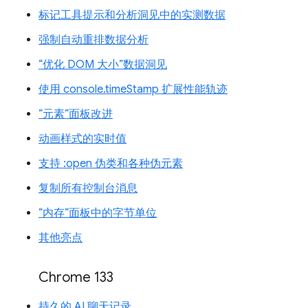
标记工具提示和分析洞见中的实测数据
强制自动重排数据分析
“优化 DOM 大小”数据洞见
使用 console.timeStamp 扩展性能轨迹
“元素”面板改进
动画样式的实时值
支持 :open 伪类和各种伪元素
复制所有控制台消息
“内存”面板中的字节单位
其他亮点
Chrome 133
持久的 AI 聊天记录