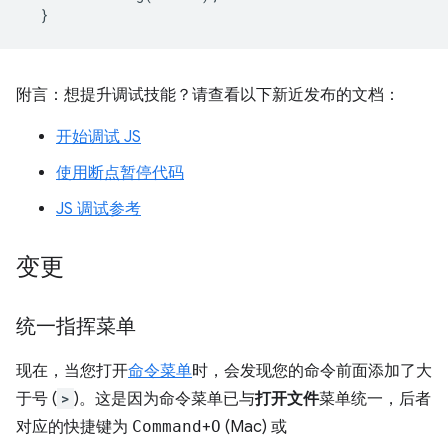
}
附言：想提升调试技能？请查看以下新近发布的文档：
开始调试 JS
使用断点暂停代码
JS 调试参考
变更
统一指挥菜单
现在，当您打开
命令菜单
时，会发现您的命令前面添加了大
于号 (
>
)。这是因为命令菜单已与
打开文件
菜单统一，后者
对应的快捷键为
Command
+
O
(Mac) 或