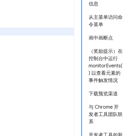
信息
从主菜单访问命
令菜单
画中画断点
（奖励提示）在
控制台中运行
monitorEvents(
) 以查看元素的
事件触发情况
下载预览渠道
与 Chrome 开
发者工具团队联
系
开发者工具的新