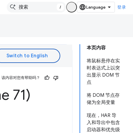
/
登录
本页内容
将鼠标悬停在实
时表达式上以突
出显示 DOM 节
该内容对您有帮助吗？
点
 71)
将 DOM 节点存
储为全局变量
现在，HAR 导
入和导出中包含
启动器和优先级