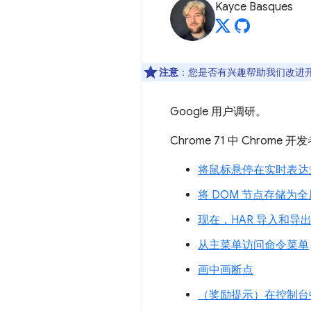
Kayce Basques
注意
：您是否有兴趣帮助我们改进
Google 用户调研。
Chrome 71 中 Chro
将鼠标悬停在实时表达式
将 DOM 节点存储为
现在，HAR 导入和
从主菜单访问命令菜单
画中画断点
（奖励提示）在控制台中运行