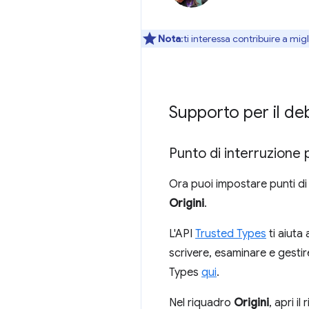
Nota
:ti interessa contribuire a mi
Supporto per il de
Punto di interruzione p
Ora puoi impostare punti di i
Origini
.
L'API
Trusted Types
ti aiuta
scrivere, esaminare e gestir
Types
qui
.
Nel riquadro
Origini
, apri i