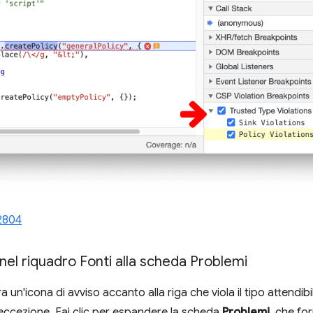
2804
nel riquadro Fonti alla scheda Problemi
 un'icona di avviso accanto alla riga che viola il tipo attendib
l'eccezione. Fai clic per espandere la scheda
Problemi
, che fo