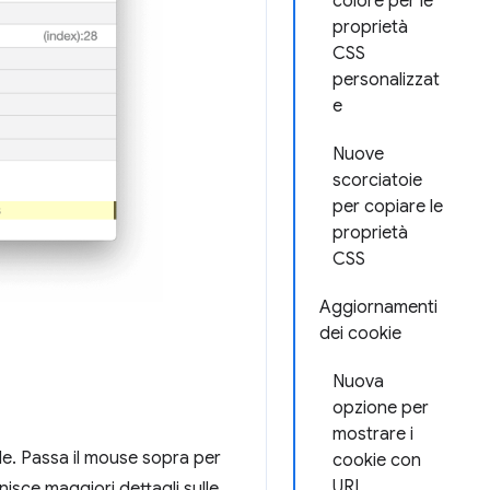
colore per le
proprietà
CSS
personalizzat
e
Nuove
scorciatoie
per copiare le
proprietà
CSS
Aggiornamenti
dei cookie
Nuova
opzione per
mostrare i
ile. Passa il mouse sopra per
cookie con
URL
rnisce maggiori dettagli sulle