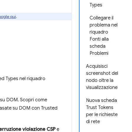
Types
oogle qui
.
Collegare il
problema nel
riquadro
Fonti alla
scheda
Problemi
Acquisisci
screenshot del
sted Types nel riquadro
nodo oltre la
visualizzazione
ate su DOM. Scopri come
Nuova scheda
Trust Tokens
g) basate su DOM con Trusted
per le richieste
di rete
terruzione violazione CSP
e